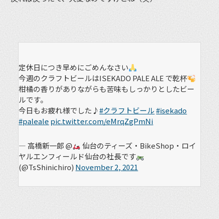
定休日につき早めにごめんなさい
今週のクラフトビールはISEKADO PALE ALE で乾杯
柑橘の香りがありながらも苦味もしっかりとしたビー
ルです。
今日もお疲れ様でした♪
#クラフトビール
#isekado
#paleale
pic.twitter.com/eMrqZgPmNi
— 高橋新一郎 @
仙台のティーズ・BikeShop・ロイ
ヤルエンフィールド仙台の社長です
(@TsShinichiro)
November 2, 2021