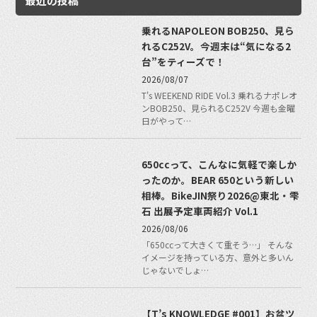
最近の投稿
乗れるNAPOLEON BOB250、見ら
れるC252V。今週末は“気になる2
台”をティーズで！
2026/08/07
T's WEEKEND RIDE Vol.3 乗れるナポレオ
ンBOB250、見られるC252V 今週も金曜
日がやって…
650ccって、こんなに気軽で楽しか
ったのか。BEAR 650という新しい
相棒。BikeJIN祭り2026@東北・雫
石 出展予定車両紹介 Vol.1
2026/08/06
「650ccって大きくて重そう…」 そんな
イメージを持っている方、意外と多いん
じゃないでしょ…
【T’s KNOWLEDGE #001】お盆ツ