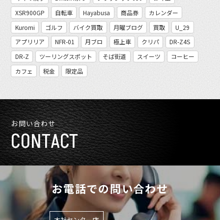
XSR900GP
自転車
Hayabusa
商品券
カレンダー
Kuromi
ゴルフ
バイク買取
月曜ブログ
買取
U_29
アプリリア
NFR-01
月ブロ
極上車
クリパ
DR-Z4S
DR-Z
ツーリングスポット
そば街道
スイーツ
コーヒー
カフェ
税金
限定品
お問い合わせ
CONTACT
お電話での問い合わせ
本社センター店