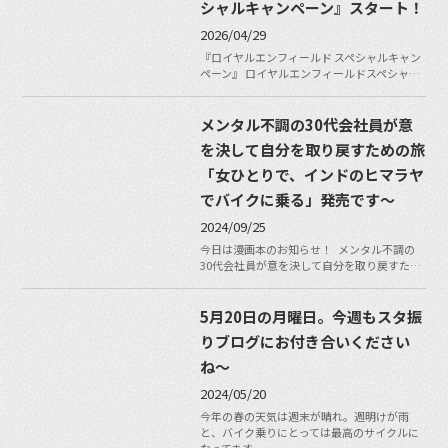
シャルキャンペーン』スタート！
2026/04/29
『ロイヤルエンフィールド スペシャルキャン
ペーン』 ロイヤルエンフィールドスペシャ…
メンタル不調の30代会社員が意
を決して自分を取り戻すための旅
「女ひとりで、インドのヒマラヤ
でバイクに乗る」発売です〜
2024/09/25
今日は漫画本のお知らせ！ メンタル不調の
30代会社員が意を決して自分を取り戻すた…
5月20日の月曜日。今週もスタ振
りブログにお付き合いください
ね〜
2024/05/20
今年の春の天気は週末が晴れ。週明けが雨
と、バイク乗りにとっては最高のサイクルに