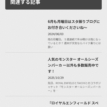
関連する記事
6月も月曜日はスタ振りブログに
お付き合いくださいね〜
2024/06/03
雨の月曜日。 ５週連続で休み明けは雨になっ
ているとか？ 週末が天気ならバイク乗りには
良い…
人気のモンスター オールシーズ
ンパーカ ー以外も多数販売中で
す！
2025/10/29
先日、ROYAL ENFIELDとTAICHIとのコラボジ
ャケット「モンスター オールシーズンパーカ
ー」を…
『ロイヤルエンフィールド スペ