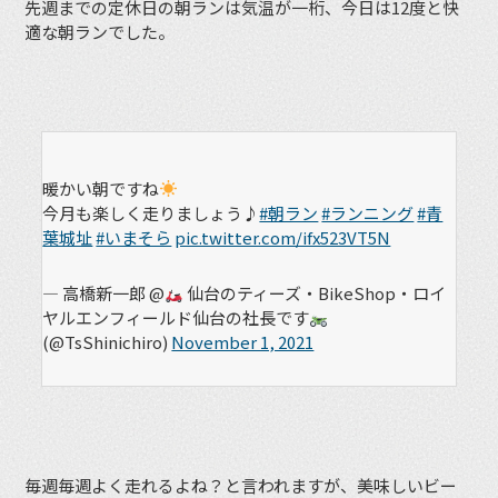
先週までの定休日の朝ランは気温が一桁、今日は12度と快
適な朝ランでした。
暖かい朝ですね
今月も楽しく走りましょう♪
#朝ラン
#ランニング
#青
葉城址
#いまそら
pic.twitter.com/ifx523VT5N
— 高橋新一郎 @
仙台のティーズ・BikeShop・ロイ
ヤルエンフィールド仙台の社長です
(@TsShinichiro)
November 1, 2021
毎週毎週よく走れるよね？と言われますが、美味しいビー