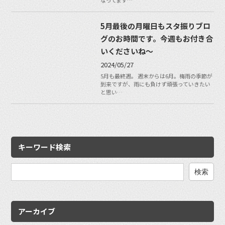
なってます…
5月最後の月曜日もスタ振りブロ
グのお時間です。今週もお付き合
いくださいね〜
2024/05/27
5月も最終週。 週末からは6月。梅雨の季節が
到来ですが、雨にも負けず頑張っていきたい
と思い…
キーワード検索
検
索:
アーカイブ