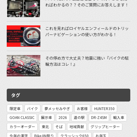
ればわかるの？？そのご質問にお答えします！
これを見ればロイヤルエンフィールドのトリッ
パーナビゲーションの使い方がわかる！
その停め方で大丈夫？地震に強い『バイクの駐
輪方法はコレ！』
タグ
限定車
バイク
夢メッセみやぎ
お客様
HUNTER350
GOAN CLASSIC
展示車
2026
道の駅
DR-Z4SM
輸入車
カラーオーダー
東北
そば
地域貢献
グリップヒーター
今年の漢字
BikeJIN祭り
クラッシック650
お年玉