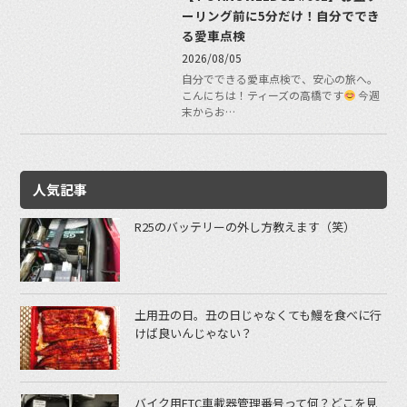
ーリング前に5分だけ！自分ででき
る愛車点検
2026/08/05
自分でできる愛車点検で、安心の旅へ。
こんにちは！ティーズの高橋です
今週
末からお…
人気記事
R25のバッテリーの外し方教えます（笑）
土用丑の日。丑の日じゃなくても鰻を食べに行
けば良いんじゃない？
バイク用ETC車載器管理番号って何？どこを見