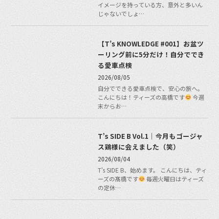
イメージを持っている方、意外と多いん
じゃないでしょ…
【T’s KNOWLEDGE #001】お盆ツ
ーリング前に5分だけ！自分ででき
る愛車点検
2026/08/05
自分でできる愛車点検で、安心の旅へ。
こんにちは！ティーズの高橋です
今週
末からお…
T’s SIDE B Vol.1｜今月もゴージャ
ス鶏様に会えました（笑）
2026/08/04
T’s SIDE B、始めます。 こんにちは、ティ
ーズの髙橋です
毎週火曜日はティーズ
の定休…