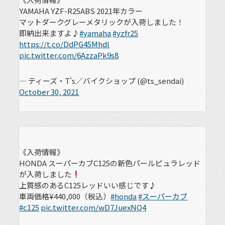
YAMAHA YZF-R25ABS 2021年カラー
マットダークグレーメタリックが入荷しました！
即納出来ますよ♪
#yamaha
#yzfr25
https://t.co/DdPG45Mhdl
pic.twitter.com/6AzzaPk9s8
— ティーズ・T's／バイクショップ (@ts_sendai)
October 30, 2021
《入荷情報》
HONDA スーパーカブC125の新色パールピュラレッド
が入荷しました
上質感のあるC125レッドいい感じです♪
車両価格¥440,000（税込）
#honda
#スーパーカブ
#c125
pic.twitter.com/wD7JuexNQ4