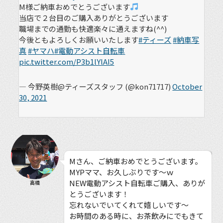
M様ご納車おめでとうございます
当店で２台目のご購入ありがとうございます
職場までの通勤も快適楽々に通えますね(^^)
今後ともよろしくお願いいたします
#ティーズ
#納車写
真
#ヤマハ
#電動アシスト自転車
pic.twitter.com/P3b1lYlAI5
— 今野英樹@ティーズスタッフ (@kon71717)
October
30, 2021
Mさん、ご納車おめでとうございます。
MYPママ、お久しぶりです〜ｗ
NEW電動アシスト自転車ご購入、ありが
高橋
とうございます！
忘れないでいてくれて嬉しいです〜
お時間のある時に、お茶飲みにでもきて