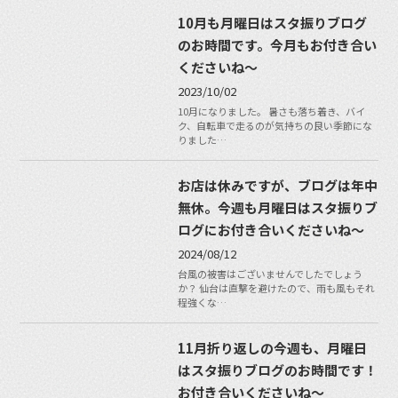
10月も月曜日はスタ振りブログ
のお時間です。今月もお付き合い
くださいね〜
2023/10/02
10月になりました。 暑さも落ち着き、バイ
ク、自転車で走るのが気持ちの良い季節にな
りました…
お店は休みですが、ブログは年中
無休。今週も月曜日はスタ振りブ
ログにお付き合いくださいね〜
2024/08/12
台風の被害はございませんでしたでしょう
か？ 仙台は直撃を避けたので、雨も風もそれ
程強くな…
11月折り返しの今週も、月曜日
はスタ振りブログのお時間です！
お付き合いくださいね〜