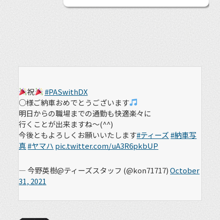
祝
#PASwithDX
○様ご納車おめでとうございます
明日からの職場までの通勤も快適楽々に
行くことが出来ますね～(^^)
今後ともよろしくお願いいたします
#ティーズ
#納車写
真
#ヤマハ
pic.twitter.com/uA3R6pkbUP
— 今野英樹@ティーズスタッフ (@kon71717)
October
31, 2021