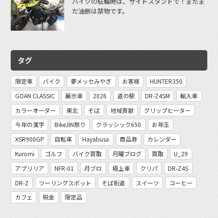
バイクの駐輪時は、サイドスタンドで！まだま
だ油断は禁物です。
タグ
限定車
バイク
夢メッセみやぎ
お客様
HUNTER350
GOAN CLASSIC
展示車
2026
道の駅
DR-Z4SM
輸入車
カラーオーダー
東北
そば
地域貢献
グリップヒーター
今年の漢字
BikeJIN祭り
クラッシック650
お年玉
XSR900GP
自転車
Hayabusa
商品券
カレンダー
Kuromi
ゴルフ
バイク買取
月曜ブログ
買取
U_29
アプリリア
NFR-01
月ブロ
極上車
クリパ
DR-Z4S
DR-Z
ツーリングスポット
そば街道
スイーツ
コーヒー
カフェ
税金
限定品