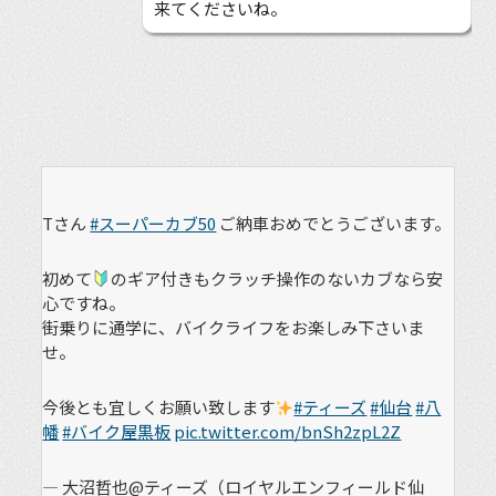
来てくださいね。
Tさん
#スーパーカブ50
ご納車おめでとうございます。
初めて
のギア付きもクラッチ操作のないカブなら安
心ですね。
街乗りに通学に、バイクライフをお楽しみ下さいま
せ。
今後とも宜しくお願い致します
#ティーズ
#仙台
#八
幡
#バイク屋黒板
pic.twitter.com/bnSh2zpL2Z
— 大沼哲也@ティーズ（ロイヤルエンフィールド仙