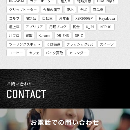
DR-Z4SM
カラーオーダー
輸入車
地域貢献
BikeJIN祭り
グリップヒーター
今年の漢字
東北
そば
商品券
ゴルフ
限定品
自転車
お年玉
XSR900GP
Hayabusa
極上車
アプリリア
月曜ブログ
税金
U_29
NFR-01
月ブロ
買取
Kuromi
DR-Z4S
DR-Z
ツーリングスポット
そば街道
クラッシック650
スイーツ
コーヒー
カフェ
バイク買取
カレンダー
お問い合わせ
CONTACT
お電話での問い合わせ