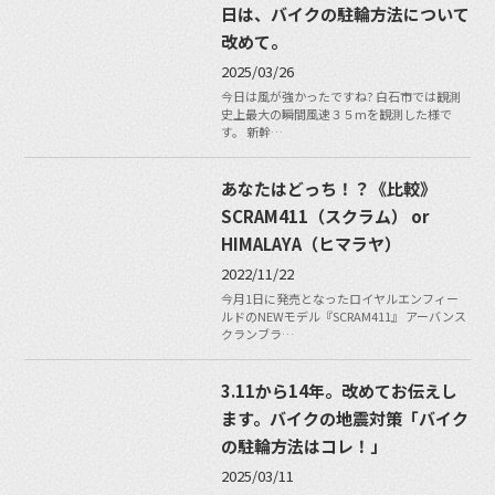
日は、バイクの駐輪方法について
改めて。
2025/03/26
今日は風が強かったですね?️ 白石市では観測
史上最大の瞬間風速３５mを観測した様で
す。 新幹…
あなたはどっち！？《比較》
SCRAM411（スクラム） or
HIMALAYA（ヒマラヤ）
2022/11/22
今月1日に発売となったロイヤルエンフィー
ルドのNEWモデル『SCRAM411』 アーバンス
クランブラ…
3.11から14年。改めてお伝えし
ます。バイクの地震対策「バイク
の駐輪方法はコレ！」
2025/03/11