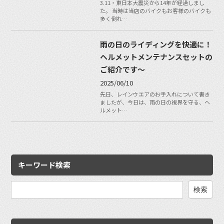
3.11・東日本大震災から14年が経過しまし
た。 当時は当店のバイクもお客様のバイクも
多く倒れ…
雨の日のライディングを快適に！
ヘルメットメンテナンスセットの
ご紹介です〜
2025/06/10
先日、レインウエアのお手入れについて書き
ましたが、今日は、雨の日の視界を守る、ヘ
ルメット…
キーワード検索
検
索: