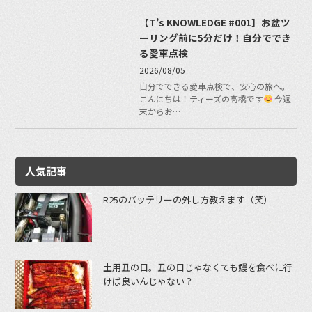
【T’s KNOWLEDGE #001】お盆ツ
ーリング前に5分だけ！自分ででき
る愛車点検
2026/08/05
自分でできる愛車点検で、安心の旅へ。
こんにちは！ティーズの高橋です
今週
末からお…
人気記事
R25のバッテリーの外し方教えます（笑）
土用丑の日。丑の日じゃなくても鰻を食べに行
けば良いんじゃない？