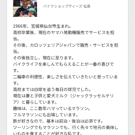
バイクショップティーズ 社長
1966年、宮城県仙台市生まれ。
高校卒業後、現在のヤマハ発動機販売でサービスを担
当。
その後、カロッツェリアジャパンで販売・サービスを担
当。
その後独立し、現在に至ります。
バイクライフを楽しんでもらえることが一番の喜びで
す。
二輪車の利便性、楽しさを伝えていきたいと思っていま
す。
高校までは白球を追う毎日の球児でした。
現在は妻と子供と愛犬ミルク（ジャックラッセルテリ
ア）と暮らしています。
趣味は、ここ数年ハマっているマラソン。
フルマラソンにも出場しています。
旅が好きなので、基本は前泊・後泊は必須です。
ツーリングでもマラソンでも、行く先々で地元の美味し
いものを食することが好きな私です。