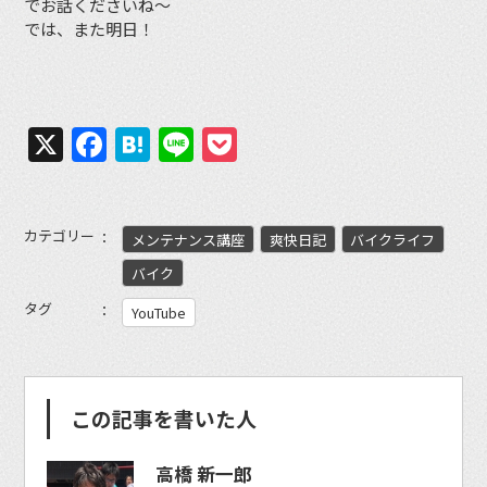
でお話くださいね〜
では、また明日！
X
Facebook
Hatena
Line
Pocket
カテゴリー
メンテナンス講座
爽快日記
バイクライフ
バイク
タグ
YouTube
この記事を書いた人
高橋 新一郎