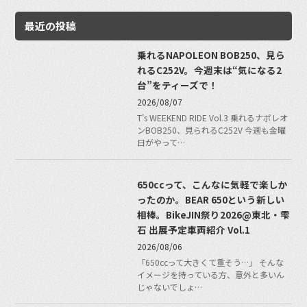
最近の投稿
乗れるNAPOLEON BOB250、見ら
れるC252V。今週末は“気になる2
台”をティーズで！
2026/08/07
T's WEEKEND RIDE Vol.3 乗れるナポレオ
ンBOB250、見られるC252V 今週も金曜
日がやって…
650ccって、こんなに気軽で楽しか
ったのか。BEAR 650という新しい
相棒。BikeJIN祭り2026@東北・雫
石 出展予定車両紹介 Vol.1
2026/08/06
「650ccって大きくて重そう…」 そんな
イメージを持っている方、意外と多いん
じゃないでしょ…