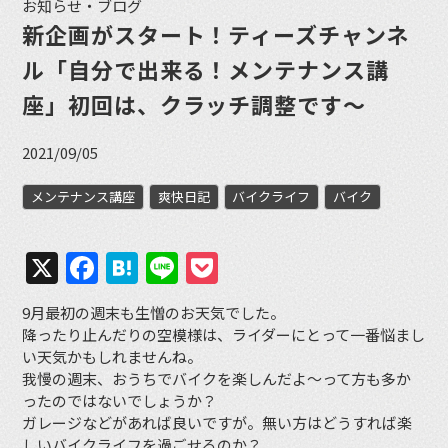
お知らせ・ブログ
新企画がスタート！ティーズチャンネ
ル「自分で出来る！メンテナンス講
座」初回は、クラッチ調整です〜
2021/09/05
メンテナンス講座
爽快日記
バイクライフ
バイク
X
Facebook
Hatena
Line
Pocket
9月最初の週末も生憎のお天気でした。
降ったり止んだりの空模様は、ライダーにとって一番悩まし
い天気かもしれませんね。
我慢の週末、おうちでバイクを楽しんだよ〜って方も多か
ったのではないでしょうか？
ガレージなどがあれば良いですが。無い方はどうすれば楽
しいバイクライフを過ごせるのか？