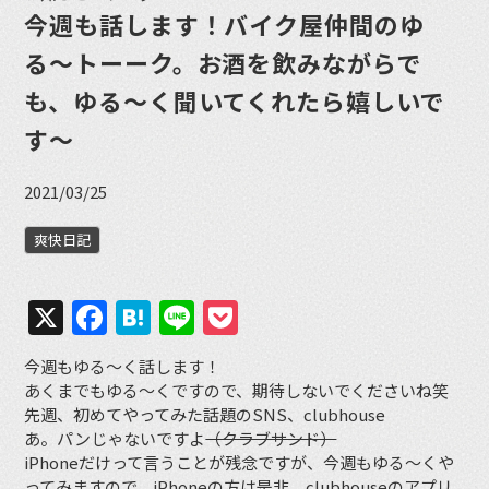
今週も話します！バイク屋仲間のゆ
る〜トーーク。お酒を飲みながらで
も、ゆる〜く聞いてくれたら嬉しいで
す〜
2021/03/25
爽快日記
X
Facebook
Hatena
Line
Pocket
今週もゆる〜く話します！
あくまでもゆる〜くですので、期待しないでくださいね笑
先週、初めてやってみた話題のSNS、clubhouse
あ。パンじゃないですよ
（クラブサンド）
iPhoneだけって言うことが残念ですが、今週もゆる〜くや
ってみますので、iPhoneの方は是非、clubhouseのアプリ