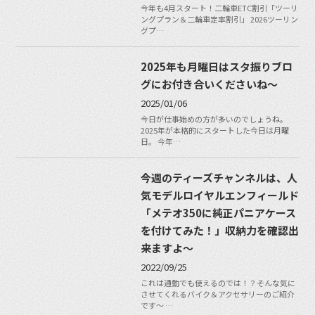
今年も4月スタート！二輪車ETC割引「ツーリ
ングプラン＆二輪車定率割引」 2026ツーリン
グプ…
2025年も月曜日はスタ振りブロ
グにお付き合いくださいね〜
2025/01/06
今日が仕事始めの方が多いのでしょうね。
2025年が本格的にスタートした今日は月曜
日。 今年…
今週のティーズチャンネルは、人
気モデルロイヤルエンフィールド
「メテオ350に純正パニアケース
を付けてみた！」収納力を確認出
来ますよ〜
2022/09/25
これは通勤でも使えるのでは！？そんな気に
させてくれるバイク＆アクセサリーのご紹介
です〜 …