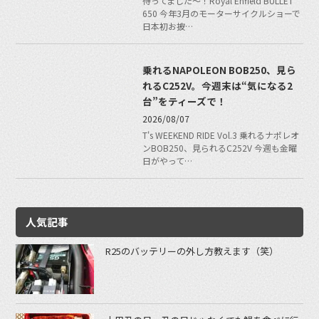
待ってました〜！Royal Enfield BULLET
650 今年3月のモーターサイクルショーで
日本初お披…
乗れるNAPOLEON BOB250、見ら
れるC252V。今週末は“気になる2
台”をティーズで！
2026/08/07
T's WEEKEND RIDE Vol.3 乗れるナポレオ
ンBOB250、見られるC252V 今週も金曜
日がやって…
人気記事
R25のバッテリーの外し方教えます（笑）