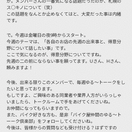
が。メンバーさんの一番気になる話題だったのが、札幌の
ス○キノについて（笑）
この話題をなんとか止めなくてはと、大変だった事は内緒
です。
で。今週は金曜日の夜9時からスタート。
今週のテーマは、「各自のお店の先週の出来事と、得意分
野について話したい事」です。
ここで気になるのが、得意分野についてですね。
先週の二の前にならない事を願ってます。Uさん、Hさん、
頼みますよ！
今後、出来る限りこのメンバーで、毎週ゆる〜トーークをし
たいと思っております。
もしですよ、ご興味のある同業者や業界人方がいらっしゃ
いましたら、トークルームで手をあげてくださいね。
お仲間になってもらいますので。
また、バイク好きな方も、是非「バイク屋仲間のゆる〜ト
ーーク倶楽部」をフォローしてくださいね。
今後は、皆様からの質問なども受け付ける？はずですの