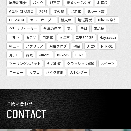
展示試乗会
バイク
限定車
夢メッセみやぎ
お客様
GOAN CLASSIC
2026
道の駅
展示車
低シート高
DR-Z4SM
カラーオーダー
輸入車
地域貢献
BikeJIN祭り
グリップヒーター
今年の漢字
東北
そば
商品券
ゴルフ
限定品
自転車
お年玉
XSR900GP
Hayabusa
極上車
アプリリア
月曜ブログ
税金
U_29
NFR-01
月ブロ
買取
Kuromi
DR-Z4S
DR-Z
ツーリングスポット
そば街道
クラッシック650
スイーツ
コーヒー
カフェ
バイク買取
カレンダー
お問い合わせ
CONTACT