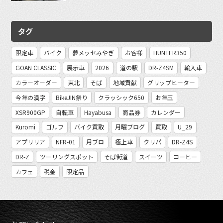
タグ
限定車
バイク
夢メッセみやぎ
お客様
HUNTER350
GOAN CLASSIC
展示車
2026
道の駅
DR-Z4SM
輸入車
カラーオーダー
東北
そば
地域貢献
グリップヒーター
今年の漢字
BikeJIN祭り
クラッシック650
お年玉
XSR900GP
自転車
Hayabusa
商品券
カレンダー
Kuromi
ゴルフ
バイク買取
月曜ブログ
買取
U_29
アプリリア
NFR-01
月ブロ
極上車
クリパ
DR-Z4S
DR-Z
ツーリングスポット
そば街道
スイーツ
コーヒー
カフェ
税金
限定品