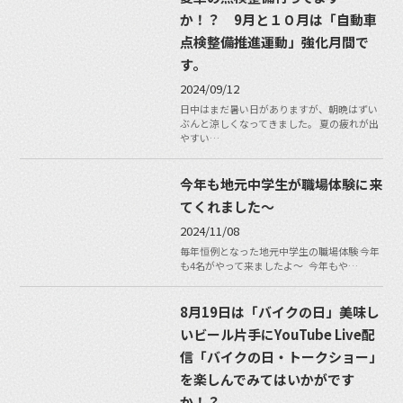
か！？ 9月と１０月は「自動車
点検整備推進運動」強化月間で
す。
2024/09/12
日中はまだ暑い日がありますが、朝晩はずい
ぶんと涼しくなってきました。 夏の疲れが出
やすい…
今年も地元中学生が職場体験に来
てくれました〜
2024/11/08
毎年恒例となった地元中学生の職場体験 今年
も4名がやって来ましたよ〜 今年もや…
8月19日は「バイクの日」美味し
いビール片手にYouTube Live配
信「バイクの日・トークショー」
を楽しんでみてはいかがです
か！？