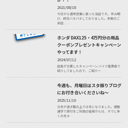
2021/08/18
今日から通常営業に戻った当店です。 休み明
け、終日バタバタしておりました。多数のご
来店、…
ホンダ DAX125・4万円分の用品
クーポンブレゼントキャンペーン
やってます！
2024/07/12
店長が立案したキャンペーン バイク屋黒板で
紹介してましたので、ご紹介〜 …
今週も、月曜日はスタ振りブログ
にお付き合いくださいね〜
2025/11/10
立冬が過ぎ暦の上では冬になりました。通勤
通学で原付をご利用の皆様からは、すでに多
くの冬タ…