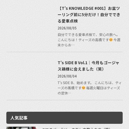
【T’s KNOWLEDGE #001】お盆ツ
ーリング前に5分だけ！自分ででき
る愛車点検
2026/08/05
自分でできる愛車点検で、安心の旅へ。
こんにちは！ティーズの高橋です
今週
末からお…
T’s SIDE B Vol.1｜今月もゴージャ
ス鶏様に会えました（笑）
2026/08/04
T’s SIDE B、始めます。 こんにちは、ティ
ーズの髙橋です
毎週火曜日はティーズ
の定休…
人気記事