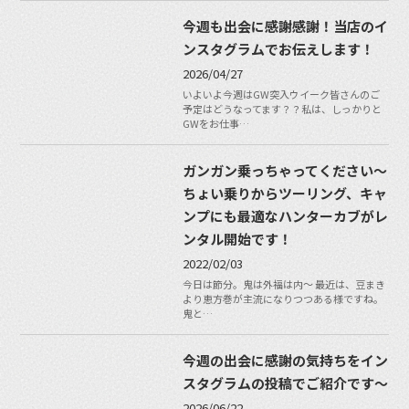
今週も出会に感謝感謝！当店のイ
ンスタグラムでお伝えします！
2026/04/27
いよいよ今週はGW突入ウイーク皆さんのご
予定はどうなってます？？私は、しっかりと
GWをお仕事…
ガンガン乗っちゃってください〜
ちょい乗りからツーリング、キャ
ンプにも最適なハンターカブがレ
ンタル開始です！
2022/02/03
今日は節分。鬼は外福は内〜 最近は、豆まき
より恵方巻が主流になりつつある様ですね。
鬼と…
今週の出会に感謝の気持ちをイン
スタグラムの投稿でご紹介です〜
2026/06/22