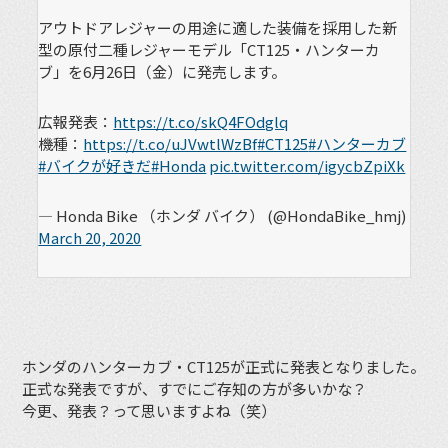
アウトドアレジャーの用途に適した装備を採用した新
型の原付二種レジャーモデル「CT125・ハンターカ
ブ」を6月26日（金）に発売します。
広報発表：
https://t.co/skQ4FOdglq
機種：
https://t.co/uJVwtlWzBf
#CT125
#ハンターカブ
#バイクが好きだ
#Honda
pic.twitter.com/igycbZpiXk
— Honda Bike （ホンダ バイク） (@HondaBike_hmj)
March 20, 2020
ホンダのハンターカブ・CT125が正式に発表となりました。
正式な発表ですが、すでにご存知の方が多いかな？
今更、発表？って思いますよね（笑）