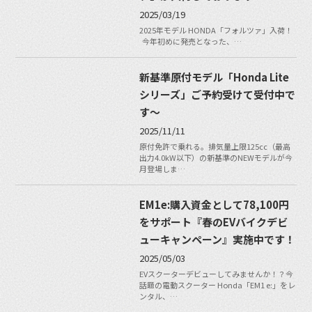
2025/03/19
2025年モデル HONDA「フォルツァ」入荷！
今年初めに発売となった、…
新基準原付モデル「Honda Lite
シリーズ」ご予約受けて受付中で
す〜
2025/11/11
原付免許で乗れる。排気量上限125cc（最高
出力4.0kW以下）の新基準のNEWモデルが今
月登場しま…
EM1e:購入資金として78,100円
をサポート『春のEVバイクデビ
ューキャンペーン』実施中です！
2025/05/03
EVスクーターデビューしてみませんか！？今
話題の電動スクーター Honda「EM1 e:」をレ
ンタル、…