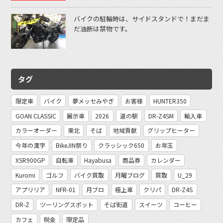
バイクの駐輪時は、サイドスタンドで！まだま
だ油断は禁物です。
タグ
限定車
バイク
夢メッセみやぎ
お客様
HUNTER350
GOAN CLASSIC
展示車
2026
道の駅
DR-Z4SM
輸入車
カラーオーダー
東北
そば
地域貢献
グリップヒーター
今年の漢字
BikeJIN祭り
クラッシック650
お年玉
XSR900GP
自転車
Hayabusa
商品券
カレンダー
Kuromi
ゴルフ
バイク買取
月曜ブログ
買取
U_29
アプリリア
NFR-01
月ブロ
極上車
クリパ
DR-Z4S
DR-Z
ツーリングスポット
そば街道
スイーツ
コーヒー
カフェ
税金
限定品