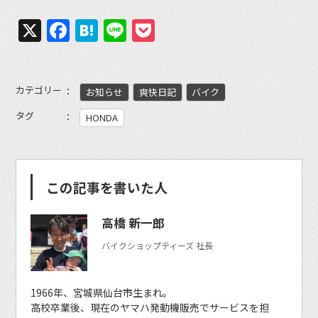
X
Facebook
Hatena
Line
Pocket
カテゴリー
お知らせ
爽快日記
バイク
タグ
HONDA
この記事を書いた人
高橋 新一郎
バイクショップティーズ 社長
1966年、宮城県仙台市生まれ。
高校卒業後、現在のヤマハ発動機販売でサービスを担