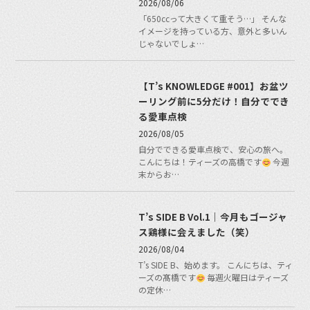
2026/08/06
「650ccって大きくて重そう…」 そんな
イメージを持っている方、意外と多いん
じゃないでしょ…
【T’s KNOWLEDGE #001】お盆ツ
ーリング前に5分だけ！自分ででき
る愛車点検
2026/08/05
自分でできる愛車点検で、安心の旅へ。
こんにちは！ティーズの高橋です
今週
末からお…
T’s SIDE B Vol.1｜今月もゴージャ
ス鶏様に会えました（笑）
2026/08/04
T’s SIDE B、始めます。 こんにちは、ティ
ーズの髙橋です
毎週火曜日はティーズ
の定休…