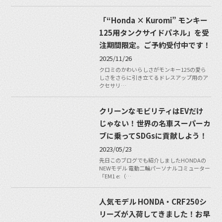
「“Honda × Kuromi” モンキー
125用タンクサイドパネル」を受
注期間限定。ご予約受付中です！
2025/11/26
クロミのかわいらしさがモンキー125の愛ら
しさをさらに引き立てるドレスアップ用のア
クセサリ…
クリーンなモビリティはEVだけ
じゃない！世界の名車スーパーカ
ブに乗ってSDGsに貢献しよう！
2023/05/23
先日このブログでも紹介しましたHONDAの
NEWモデル 電動二輪パーソナルコミューター
「EM1 e:（…
人気モデル HONDA・CRF250シ
リーズが入荷してきました！お早