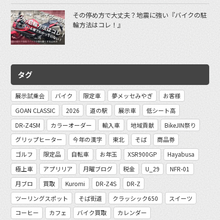
その停め方で大丈夫？地震に強い『バイクの駐
輪方法はコレ！』
タグ
展示試乗会
バイク
限定車
夢メッセみやぎ
お客様
GOAN CLASSIC
2026
道の駅
展示車
低シート高
DR-Z4SM
カラーオーダー
輸入車
地域貢献
BikeJIN祭り
グリップヒーター
今年の漢字
東北
そば
商品券
ゴルフ
限定品
自転車
お年玉
XSR900GP
Hayabusa
極上車
アプリリア
月曜ブログ
税金
U_29
NFR-01
月ブロ
買取
Kuromi
DR-Z4S
DR-Z
ツーリングスポット
そば街道
クラッシック650
スイーツ
コーヒー
カフェ
バイク買取
カレンダー