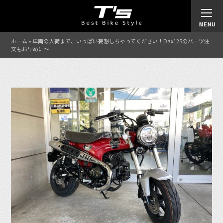
ホーム
»
車両の入荷まで、いっぱい妄想しちゃってください！Dax125のパーツ注
文もお早めに〜