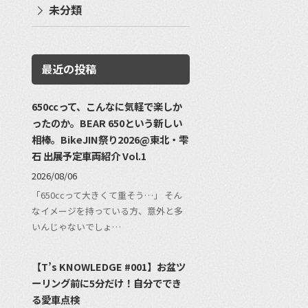
未分類
最近の投稿
650ccって、こんなに気軽で楽しか
ったのか。BEAR 650という新しい
相棒。BikeJIN祭り2026@東北・雫
石 出展予定車両紹介 Vol.1
2026/08/06
「650ccって大きくて重そう…」 そん
なイメージを持っている方、意外と多
いんじゃないでしょ…
【T’s KNOWLEDGE #001】お盆ツ
ーリング前に5分だけ！自分ででき
る愛車点検