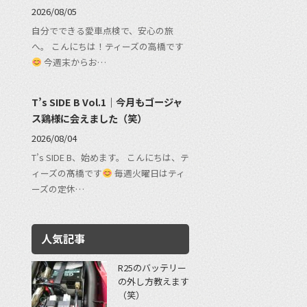
2026/08/05
自分でできる愛車点検で、安心の旅
へ。 こんにちは！ティーズの高橋です
今週末からお…
T’s SIDE B Vol.1｜今月もゴージャ
ス鶏様に会えました（笑）
2026/08/04
T’s SIDE B、始めます。 こんにちは、テ
ィーズの髙橋です
毎週火曜日はティ
ーズの定休…
人気記事
R25のバッテリー
の外し方教えます
（笑）