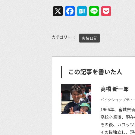
X
Facebook
Hatena
Line
Pock
カテゴリー
爽快日記
この記事を書いた人
高橋 新一郎
バイクショップティー
1966年、宮城県
高校卒業後、現在
その後、カロッツ
その後独立し、現