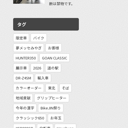
断は禁物です。
タグ
限定車
バイク
夢メッセみやぎ
お客様
HUNTER350
GOAN CLASSIC
展示車
2026
道の駅
DR-Z4SM
輸入車
カラーオーダー
東北
そば
地域貢献
グリップヒーター
今年の漢字
BikeJIN祭り
クラッシック650
お年玉