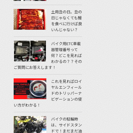
土用丑の日。丑の
日じゃなくても鰻
を食べに行けば良
いんじゃない？
バイク用ETC車載
器管理番号って
何？どこを見れば
わかるの？？その
ご質問にお答えします！
これを見ればロイ
ヤルエンフィール
ドのトリッパーナ
ビゲーションの使
い方がわかる！
バイクの駐輪時
は、サイドスタン
ドで！まだまだ油