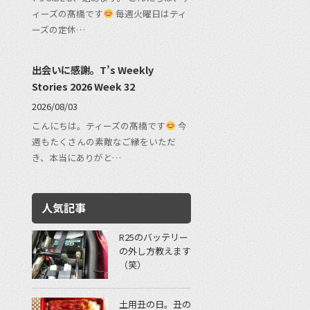
ィーズの髙橋です
毎週火曜日はティ
ーズの定休…
出会いに感謝。T’s Weekly
Stories 2026 Week 32
2026/08/03
こんにちは。ティーズの髙橋です
今
週もたくさんの素敵なご縁をいただ
き、本当にありがと…
人気記事
R25のバッテリー
の外し方教えます
（笑）
土用丑の日。丑の