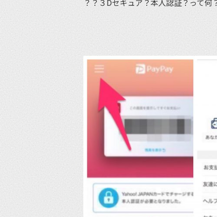
？？３Dセキュア？本人認証？って何