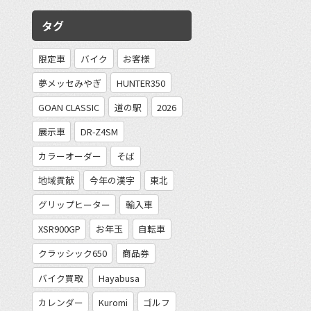
タグ
限定車
バイク
お客様
夢メッセみやぎ
HUNTER350
GOAN CLASSIC
道の駅
2026
展示車
DR-Z4SM
カラーオーダー
そば
地域貢献
今年の漢字
東北
グリップヒーター
輸入車
XSR900GP
お年玉
自転車
クラッシック650
商品券
バイク買取
Hayabusa
カレンダー
Kuromi
ゴルフ