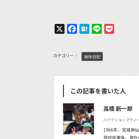
X
Facebook
Hatena
Line
Pock
カテゴリー
爽快日記
この記事を書いた人
高橋 新一郎
バイクショップティー
1966年、宮城県
高校卒業後、現在