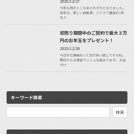
2025/12/27
今年も残すところあとわずかとなりました。
来年は、新しい自転車、バイクで最高の1年
をス…
初売り期間中のご契約で最大３万
円のお年玉をプレゼント！
2023/12/28
今日が仕事納めって方が多い感じですかね。
明日からは帰省ラッシュも始まります。 お出
かけ…
キーワード検索
検
索: