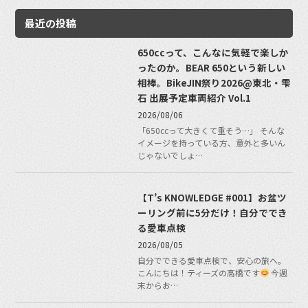
最近の投稿
650ccって、こんなに気軽で楽しか
ったのか。BEAR 650という新しい
相棒。BikeJIN祭り2026@東北・雫
石 出展予定車両紹介 Vol.1
2026/08/06
「650ccって大きくて重そう…」 そんな
イメージを持っている方、意外と多いん
じゃないでしょ…
【T’s KNOWLEDGE #001】お盆ツ
ーリング前に5分だけ！自分ででき
る愛車点検
2026/08/05
自分でできる愛車点検で、安心の旅へ。
こんにちは！ティーズの高橋です
今週
末からお…