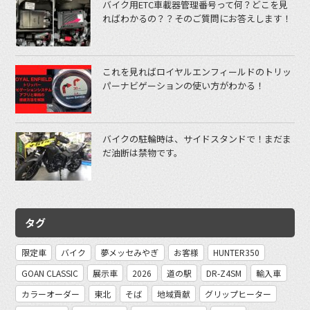
バイク用ETC車載器管理番号って何？どこを見
ればわかるの？？そのご質問にお答えします！
これを見ればロイヤルエンフィールドのトリッ
パーナビゲーションの使い方がわかる！
バイクの駐輪時は、サイドスタンドで！まだま
だ油断は禁物です。
タグ
限定車
バイク
夢メッセみやぎ
お客様
HUNTER350
GOAN CLASSIC
展示車
2026
道の駅
DR-Z4SM
輸入車
カラーオーダー
東北
そば
地域貢献
グリップヒーター