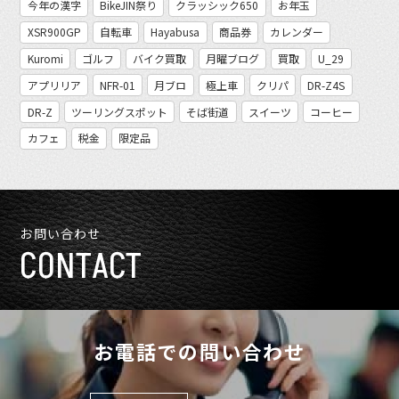
今年の漢字
BikeJIN祭り
クラッシック650
お年玉
XSR900GP
自転車
Hayabusa
商品券
カレンダー
Kuromi
ゴルフ
バイク買取
月曜ブログ
買取
U_29
アプリリア
NFR-01
月ブロ
極上車
クリパ
DR-Z4S
DR-Z
ツーリングスポット
そば街道
スイーツ
コーヒー
カフェ
税金
限定品
お問い合わせ
CONTACT
お電話での問い合わせ