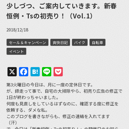
少しづつ、ご案内していきます。新春
恒例・Tsの初売り！（Vol.1）
2018/12/18
セール＆キャンペーン
爽快日記
バイク
自転車
イベント
X
Facebook
Hatena
Line
Pocket
第3火曜日の今日は、月に一度の定休日です。
が、師走って事で、自宅の大掃除やら、初売り広告の修正で
1日が終わっちゃいました。
何度も見直しをしているはずなのに、確認する度に修正を
依頼する、ダメな私。
このブログを書きながらも、修正の連絡を入れてます
（汗）
で、今日は「新春恒例・Tsの初売り！」の開催日のお知ら