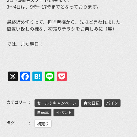
3〜4日は、9時〜17時までとなっております。
最終締め切りって、担当者様から、先ほど言われました。
間違い探しの様な、初売りチラシをお楽しみに（笑）
では、また明日！
X
Facebook
Hatena
Line
Pocket
カテゴリー
セール＆キャンペーン
爽快日記
バイク
自転車
イベント
タグ
初売り