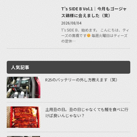
T’s SIDE B Vol.1｜今月もゴージャ
ス鶏様に会えました（笑）
2026/08/04
T’s SIDE B、始めます。 こんにちは、ティ
ーズの髙橋です
毎週火曜日はティーズ
の定休…
人気記事
R25のバッテリーの外し方教えます（笑）
土用丑の日。丑の日じゃなくても鰻を食べに行
けば良いんじゃない？