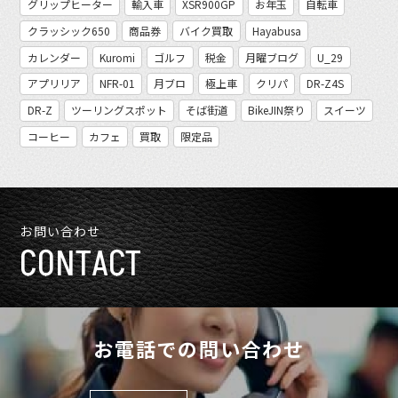
グリップヒーター
輸入車
XSR900GP
お年玉
自転車
クラッシック650
商品券
バイク買取
Hayabusa
カレンダー
Kuromi
ゴルフ
税金
月曜ブログ
U_29
アプリリア
NFR-01
月ブロ
極上車
クリパ
DR-Z4S
DR-Z
ツーリングスポット
そば街道
BikeJIN祭り
スイーツ
コーヒー
カフェ
買取
限定品
お問い合わせ
CONTACT
お電話での問い合わせ