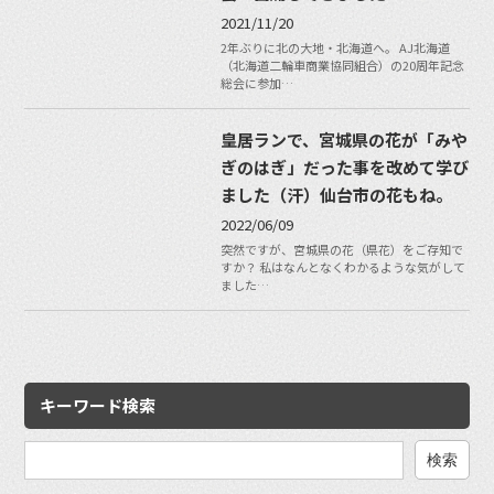
2021/11/20
2年ぶりに北の大地・北海道へ。 AJ北海道
（北海道二輪車商業協同組合）の20周年記念
総会に参加…
皇居ランで、宮城県の花が「みや
ぎのはぎ」だった事を改めて学び
ました（汗）仙台市の花もね。
2022/06/09
突然ですが、宮城県の花（県花）をご存知で
すか？ 私はなんとなくわかるような気がして
ました…
キーワード検索
検