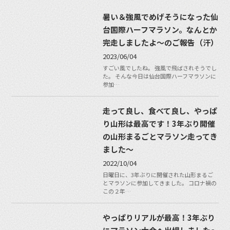
暑い＆強風でめげそうになった仙
台国際ハーフマラソン。なんとか
完走しましたよ〜のご報告（汗）
2023/06/04
すごい風でしたね。 強風で飛ばされそうでし
た。 そんな今日は仙台国際ハーフマラソンに
参加…
走って良し、食べて良し、やっぱ
り山形は最高です！3年ぶり開催
の山形まるごとマラソン走ってき
ました〜
2022/10/04
日曜日に、3年ぶりに開催された山形まるご
とマラソンに参加してきました。 コロナ禍の
この２年…
やっぱりリアルが最高！3年ぶり