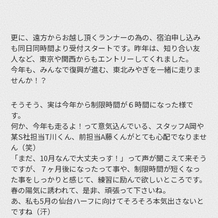
更に、遠方からお越し頂くランナーの為の、宿泊申し込み
も同日同時間より受付スタートです。昨年は、知り合い友
人など、東京や関西からもエントリーしてくれました。
今年も、みんなで復興が進む、東北みやぎを一緒に走りま
せんか！？
そうそう、実は今年から制限時間が６時間になった様で
す。
何か、今年も走るよ！って意気込んでいる、スタッフA岡や
某S社担当T川くん、前担当A藤くんがとても心配でなりませ
ん（笑）
「まだ、10月なんで大丈夫っす！」って声が聞こえて来そう
ですが、７ヶ月後になったって事や、制限時間が短くなっ
た事をしっかりと感じて、練習に励んで欲しいところです。
春の陽気に誘われて、是非、頑張って下さいね。
あ、私も5月の仙台ハーフに向けてそろそろ本気出さないと
ですね（汗）