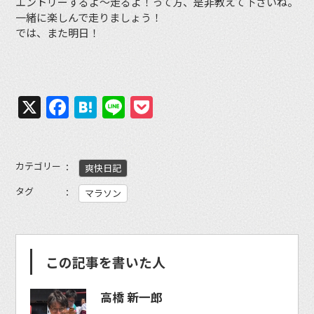
エントリーするよ〜走るよ！って方、是非教えて下さいね。
一緒に楽しんで走りましょう！
では、また明日！
X
Facebook
Hatena
Line
Pocket
カテゴリー
爽快日記
タグ
マラソン
この記事を書いた人
高橋 新一郎