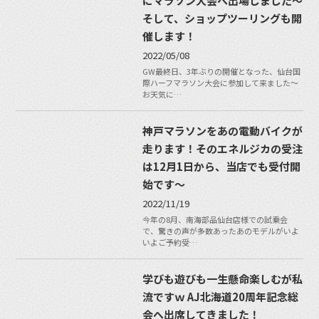
にマラソン大会へ出場しました〜
そして、ショップツーリングも開
催します！
2022/05/08
GW最終日、3年ぶりの開催となった、仙台国
際ハーフマラソン大会に参加して来ました〜
お天気に…
神戸マラソンをあの電動バイクが
走ります！そのエネルジカの受注
は12月1日から、当店でも受付開
始です〜
2022/11/19
今年の8月、南海部品仙台店様での試乗会
で、驚きの声が多数あったあのモデルがいよ
いよご予約受…
学びも遊びも一生懸命楽しむが私
流ですｗ AJ北海道20周年記念総
会へ出席してきました！