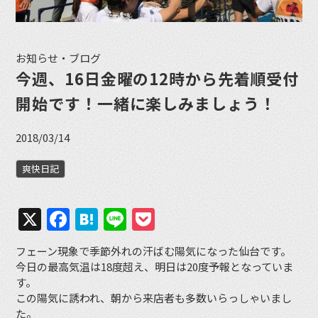
お知らせ・ブログ
今週、16日金曜の12時から先着順受付
開始です！一緒に楽しみましょう！
2018/03/14
爽快日記
X
Facebook
Hatena
Line
Pocket
フェーン現象で季節外れの汗ばむ陽気になった仙台です。
今日の最高気温は18度超え、明日は20度予報となっていま
す。
この陽気に誘われ、朝から来店者も多数いらっしゃいまし
た。