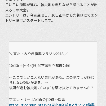
日に日に復興が進む、被災地を走りながら感じることが出
来るこの大会。
エントリーは、今週金曜日、16日正午から先着順にてエン
トリー受付がスタートします。
＼ 東北・みやぎ復興マラソン2018 ／
10/13(土)～14(日)＠宮城県立都市公園
～ここでしか見えない景色がある。この地でしか感じ
られない想いがある。～
復興が進む被災地の“いま”を駆け抜けてみませんか？
▽エントリーは3/16(金)12時～開始
https://t.co/kupIptsTvn
#東北
#宮城
#マラソン
#復興