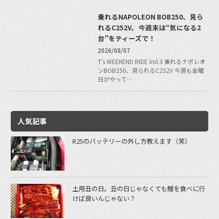
乗れるNAPOLEON BOB250、見ら
れるC252V。今週末は“気になる2
台”をティーズで！
2026/08/07
T's WEEKEND RIDE Vol.3 乗れるナポレオ
ンBOB250、見られるC252V 今週も金曜
日がやって…
人気記事
R25のバッテリーの外し方教えます（笑）
土用丑の日。丑の日じゃなくても鰻を食べに行
けば良いんじゃない？