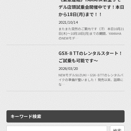
デル店頭試乗会開催中です！本日
から18日(月)まで！！
2021/10/14
またまた突然のご案内です（汗） 本日10月21
日(木)〜10月18日(月)までの期間、YAMAHA
のNEWモデ…
GSX-８TTのレンタルスタート！
ご試乗も可能です〜
2026/03/20
NEWモデルSUZUKI・GSX-８TTのレンタルバ
イクの準備が整いました！ 発売以来、話題に
な…
キーワード検索