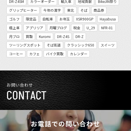
DR-Z4SM
カラーオーダー
輸入車
地域貢献
BikeJIN祭り
グリップヒーター
今年の漢字
東北
そば
商品券
ゴルフ
限定品
自転車
お年玉
XSR900GP
Hayabusa
極上車
アプリリア
月曜ブログ
税金
U_29
NFR-01
月ブロ
買取
Kuromi
DR-Z4S
DR-Z
ツーリングスポット
そば街道
クラッシック650
スイーツ
コーヒー
カフェ
バイク買取
カレンダー
お問い合わせ
CONTACT
お電話での問い合わせ