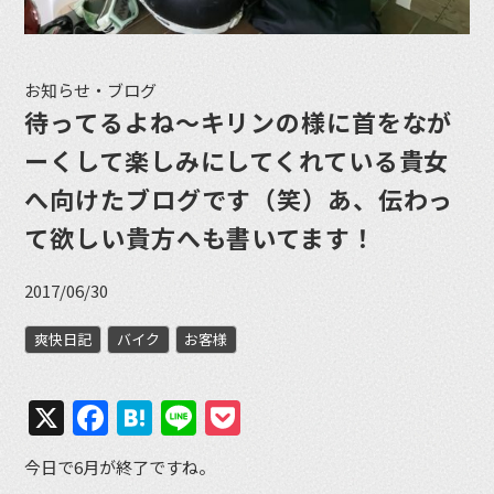
お知らせ・ブログ
待ってるよね〜キリンの様に首をなが
ーくして楽しみにしてくれている貴女
へ向けたブログです（笑）あ、伝わっ
て欲しい貴方へも書いてます！
2017/06/30
爽快日記
バイク
お客様
X
Facebook
Hatena
Line
Pocket
今日で6月が終了ですね。