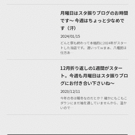
月曜日はスタ振りブログのお時間
です〜 今週はちょっと少なめで
す（汗）
2024/01/15
どんと祭も終わって本格的に2024年がスター
トした当店です。 遅いってｗまぁ、八幡民は
仕方あ…
12月折り返しの1週間がスター
ト。今週も月曜日はスタ振りブロ
グにお付き合い下さいね〜
2023/12/11
今年の冬は暖冬なのだとか？ 確かにもこもこ
ダウンにまだ袖を通していませんから、温か
いので…