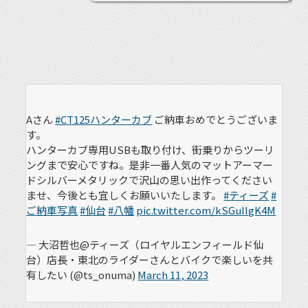
Aさん
#CT125ハンターカブ
ご納車おめでとうございま
す。
ハンターカブ専用USBも取り付け、街乗りからツーリ
ングまで安心ですね。是非一番人気のマットアーマー
ドシルバーメタリックで沢山の思い出作ってください
ませ、今後とも宜しくお願いいたします。
#ティーズ
#
ご納車写真
#仙台
#八幡
pic.twitter.com/kSGuIIgK4M
— 大沼哲也@ティーズ（ロイヤルエンフィールド仙
台）店長・東北のライダーさんとバイクで楽しいを共
有したい (@ts_onuma)
March 11, 2023