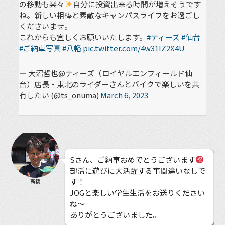
の移動も楽々
自分に投資出来る時間が増えそうです
ね。新しい相棒と素敵なキャンパスライフをお過ごし
くださいませ。
これからも宜しくお願いいたします。
#ティーズ
#仙台
#ご納車写真
#八幡
pic.twitter.com/4w31IZ2X4U
— 大沼哲也@ティーズ（ロイヤルエンフィールド仙
台）店長・東北のライダーさんとバイクで楽しいを共
有したい (@ts_onuma)
March 6, 2023
Sさん、ご納車おめでとうございます
部活に遊びに大活躍する事間違いなしで
す！
高橋
JOGと楽しい学生生活をお送りください
ね〜
ありがとうございました。