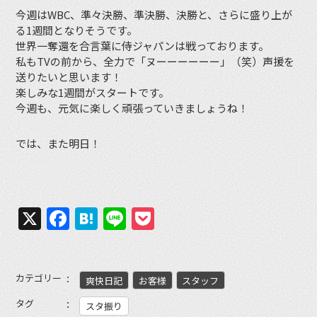
今週はWBC、準々決勝、準決勝、決勝と、さらに盛り上が
る1週間となりそうです。
世界一奪還を合言葉に侍ジャパンは戦っております。
私もTVの前から、全力で「ヌーーーーーー」（笑）声援を
送りたいと思います！
楽しみな1週間がスタートです。
今週も、元気に楽しく頑張っていきましょうね！
では、また明日！
X
Facebook
Hatena
Line
Pocket
カテゴリー
爽快日記
お客様
スタッフ
タグ
スタ振り