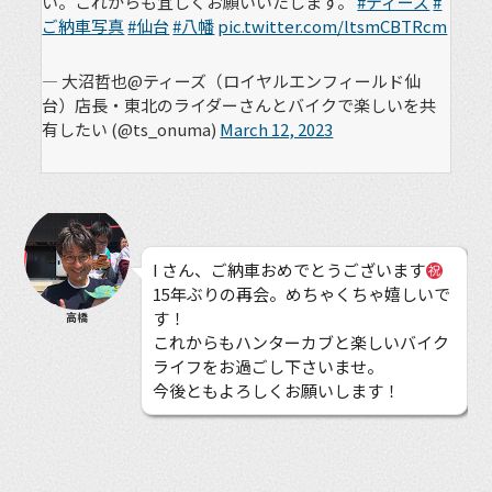
い。これからも宜しくお願いいたします。
#ティーズ
#
ご納車写真
#仙台
#八幡
pic.twitter.com/ltsmCBTRcm
— 大沼哲也@ティーズ（ロイヤルエンフィールド仙
台）店長・東北のライダーさんとバイクで楽しいを共
有したい (@ts_onuma)
March 12, 2023
I さん、ご納車おめでとうございます
15年ぶりの再会。めちゃくちゃ嬉しいで
す！
高橋
これからもハンターカブと楽しいバイク
ライフをお過ごし下さいませ。
今後ともよろしくお願いします！