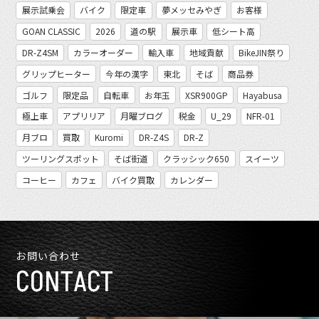
展示試乗会
バイク
限定車
夢メッセみやぎ
お客様
GOAN CLASSIC
2026
道の駅
展示車
低シート高
DR-Z4SM
カラーオーダー
輸入車
地域貢献
BikeJIN祭り
グリップヒーター
今年の漢字
東北
そば
商品券
ゴルフ
限定品
自転車
お年玉
XSR900GP
Hayabusa
極上車
アプリリア
月曜ブログ
税金
U_29
NFR-01
月ブロ
買取
Kuromi
DR-Z4S
DR-Z
ツーリングスポット
そば街道
クラッシック650
スイーツ
コーヒー
カフェ
バイク買取
カレンダー
お問い合わせ
CONTACT