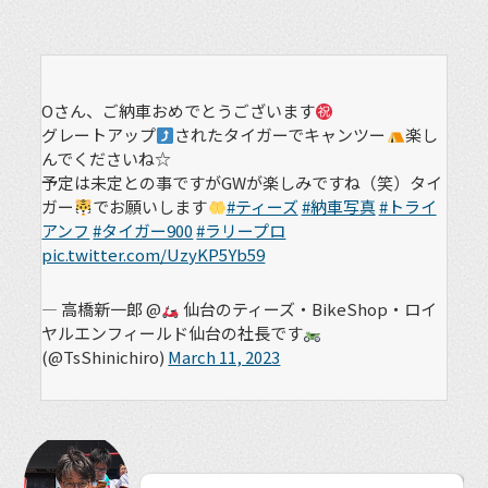
Oさん、ご納車おめでとうございます
グレートアップ
されたタイガーでキャンツー
楽し
んでくださいね☆
予定は未定との事ですがGWが楽しみですね（笑）タイ
ガー
でお願いします
#ティーズ
#納車写真
#トライ
アンフ
#タイガー900
#ラリープロ
pic.twitter.com/UzyKP5Yb59
— 高橋新一郎 @
仙台のティーズ・BikeShop・ロイ
ヤルエンフィールド仙台の社長です
(@TsShinichiro)
March 11, 2023