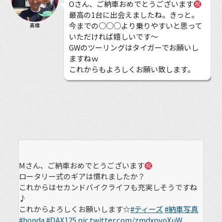
Oさん、ご納車おめでとうございます
最高の1台に出会えましたね。きっと。
今までの○○○より乗りやすいと思って
高橋
いただければ嬉しいです〜
GWのツーリングはタイガーでお願いし
ますねｗ
これからもよろしくお願い致します。
Mさん、ご納車おめでとうございます
ロータリー式のギアは慣れましたか？
これからはセカンドバイクライフも充実しそうですね
♪
これからよろしくお願いします☆
#ティーズ
#納車写真
#honda
#DAX125
pic.twitter.com/zmdxpvoXuW