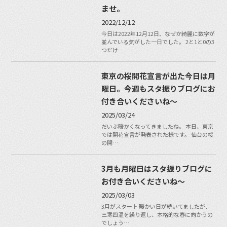
ませ。
2022/12/12
今日は2022年12月12日、なぜか綺麗に数字が
並んでいる気がした一日でした。 2と1と0の3
つだけ…
東京の桜開花宣言が出た今日は月
曜日。今週もスタ振りブログにお
付き合いくださいね〜
2025/03/24
だいぶ暖かくなってきましたね。 本日、東京
では開花宣言が発表された様です。 仙台の桜
の開…
3月も月曜日はスタ振りブログに
お付き合いくださいね〜
2025/03/03
3月がスタート 暖かい日が続いてましたが、
三寒四温を繰り返し、本格的な春に向かうの
でしょう…