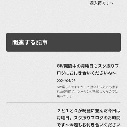
週入荷です〜
関連する記事
GW期間中の月曜日もスタ振りブ
ログにお付き合いくださいね〜
2024/04/29
GW楽しんでますか！？ 良いお天気にも恵ま
れたGW前半、ツーリングを楽しんだのでは
無いでしょ…
２と１と０が綺麗に並んだ今日は
月曜日。スタ振りブログのお時間
です〜今週もお付き合いください