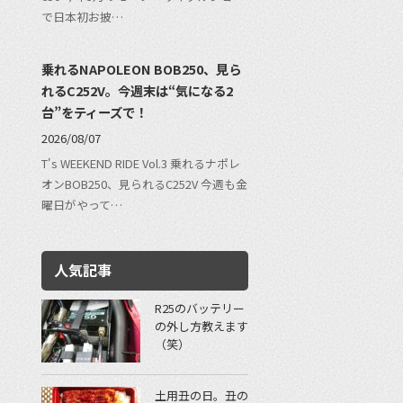
で日本初お披…
乗れるNAPOLEON BOB250、見ら
れるC252V。今週末は“気になる2
台”をティーズで！
2026/08/07
T's WEEKEND RIDE Vol.3 乗れるナポレ
オンBOB250、見られるC252V 今週も金
曜日がやって…
人気記事
R25のバッテリー
の外し方教えます
（笑）
土用丑の日。丑の