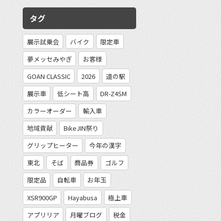
タグ
展示試乗会
バイク
限定車
夢メッセみやぎ
お客様
GOAN CLASSIC
2026
道の駅
展示車
低シート高
DR-Z4SM
カラーオーダー
輸入車
地域貢献
BikeJIN祭り
グリップヒーター
今年の漢字
東北
そば
商品券
ゴルフ
限定品
自転車
お年玉
XSR900GP
Hayabusa
極上車
アプリリア
月曜ブログ
税金