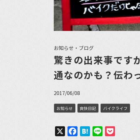
お知らせ・ブログ
驚きの出来事です
通なのかも？伝わ
2017/06/08
お知らせ
爽快日記
バイクライフ
X
Facebook
Hatena
Line
Pock