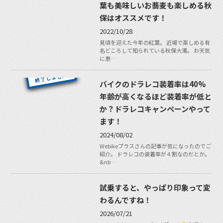
葉も美味しいお蕎麦も楽しめる秋
保はオススメです！
2022/10/28
見頃を迎えた今年の紅葉。 近場で楽しめる有
名どころして知られている秋保大滝。 お天気
に恵…
バイクのドラレコ装着率は40%
年齢が高くなるほど装着率が低と
か？ドラレコキャンペーンやって
ます！
2024/08/02
Webikeプラスさんの記事が気になったのでご
紹介。 ドラレコの装着率が４割なのだとか。
&nb…
試乗すると、やっぱり印象って変
わるんですね！
2026/07/21