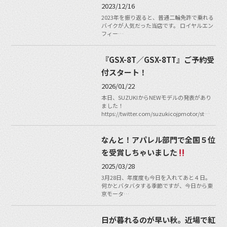
2023/12/16
2023年を振り返ると、普通二輪免許で乗れる
バイクが人気だった当店です。 ロイヤルエン
フィー…
『GSX-8T／GSX-8TT』ご予約受
付スタート！
2026/01/22
本日、SUZUKIからNEWモデルの発表があり
ました！
https://twitter.com/suzukicojpmotor/st…
なんと！アパレル部門で全国５位
を受賞しちゃいました
2025/03/28
3月28日、年度度も今日を入れてあと４日。
何かとバタバタする季節ですが、今日から東
京モータ…
日が暮れるのが早い秋。近場で紅