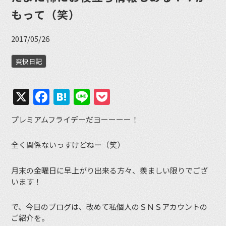
もって（笑）
2017/05/26
爽快日記
X
Facebook
Hatena
Line
Pocket
プレミアムフライデーだヨーーーー！
全く関係ないっすけどねー（笑）
月末の金曜日に早上がり出来る方々、羨ましい限りでござ
います！
で、今日のブログは、改めて私個人のＳＮＳアカウントの
ご紹介を。