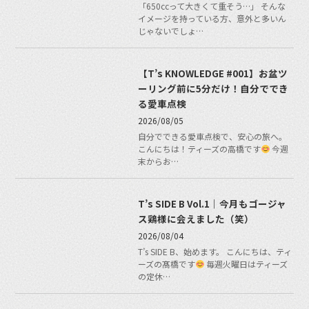
「650ccって大きくて重そう…」 そんな
イメージを持っている方、意外と多いん
じゃないでしょ…
【T’s KNOWLEDGE #001】お盆ツ
ーリング前に5分だけ！自分ででき
る愛車点検
2026/08/05
自分でできる愛車点検で、安心の旅へ。
こんにちは！ティーズの高橋です
今週
末からお…
T’s SIDE B Vol.1｜今月もゴージャ
ス鶏様に会えました（笑）
2026/08/04
T’s SIDE B、始めます。 こんにちは、ティ
ーズの髙橋です
毎週火曜日はティーズ
の定休…