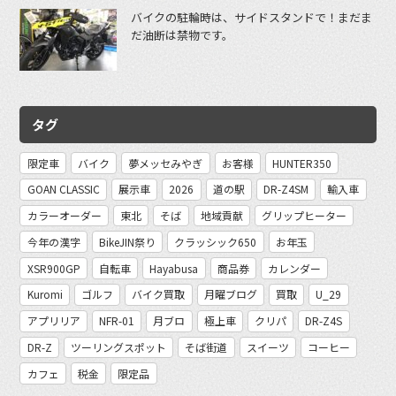
バイクの駐輪時は、サイドスタンドで！まだま
だ油断は禁物です。
タグ
限定車
バイク
夢メッセみやぎ
お客様
HUNTER350
GOAN CLASSIC
展示車
2026
道の駅
DR-Z4SM
輸入車
カラーオーダー
東北
そば
地域貢献
グリップヒーター
今年の漢字
BikeJIN祭り
クラッシック650
お年玉
XSR900GP
自転車
Hayabusa
商品券
カレンダー
Kuromi
ゴルフ
バイク買取
月曜ブログ
買取
U_29
アプリリア
NFR-01
月ブロ
極上車
クリパ
DR-Z4S
DR-Z
ツーリングスポット
そば街道
スイーツ
コーヒー
カフェ
税金
限定品