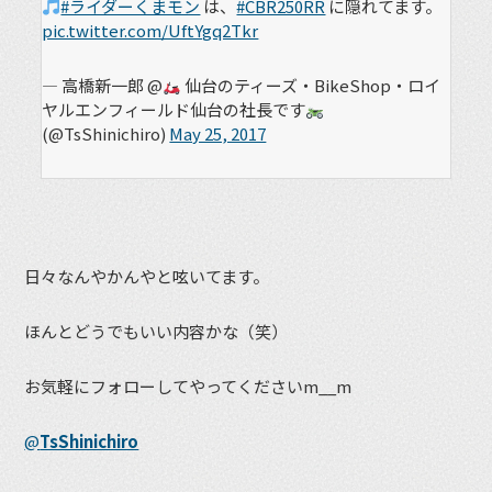
#ライダーくまモン
は、
#CBR250RR
に隠れてます。
pic.twitter.com/UftYgq2Tkr
— 高橋新一郎 @
仙台のティーズ・BikeShop・ロイ
ヤルエンフィールド仙台の社長です
(@TsShinichiro)
May 25, 2017
日々なんやかんやと呟いてます。
ほんとどうでもいい内容かな（笑）
お気軽にフォローしてやってくださいm__m
@
TsShinichiro