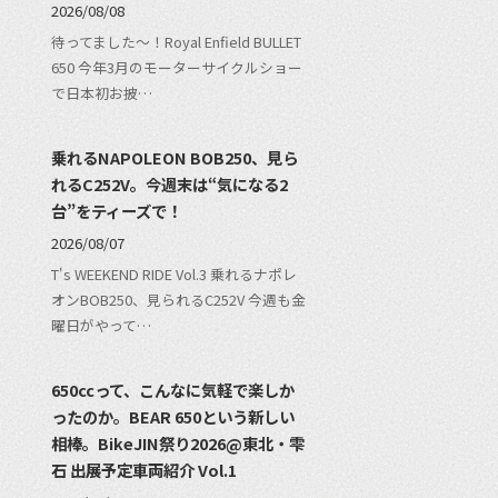
2026/08/08
待ってました〜！Royal Enfield BULLET
650 今年3月のモーターサイクルショー
で日本初お披…
乗れるNAPOLEON BOB250、見ら
れるC252V。今週末は“気になる2
台”をティーズで！
2026/08/07
T's WEEKEND RIDE Vol.3 乗れるナポレ
オンBOB250、見られるC252V 今週も金
曜日がやって…
650ccって、こんなに気軽で楽しか
ったのか。BEAR 650という新しい
相棒。BikeJIN祭り2026@東北・雫
石 出展予定車両紹介 Vol.1