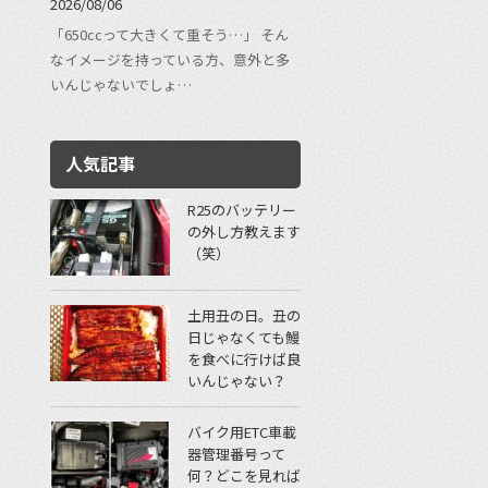
2026/08/06
「650ccって大きくて重そう…」 そん
なイメージを持っている方、意外と多
いんじゃないでしょ…
人気記事
R25のバッテリー
の外し方教えます
（笑）
土用丑の日。丑の
日じゃなくても鰻
を食べに行けば良
いんじゃない？
バイク用ETC車載
器管理番号って
何？どこを見れば