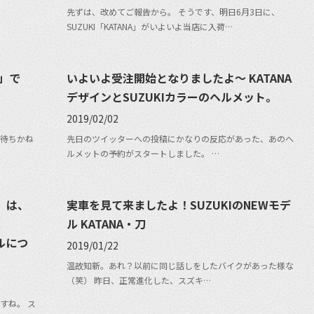
先ずは、改めてご報告から。 そうです、明日6月3日に、
SUZUKI「KATANA」がいよいよ当店に入荷…
A」で
いよいよ受注開始となりましたよ〜 KATANA
デザインとSUZUKIカラーのヘルメット。
2019/02/02
お待ちかね
先日のツイッターへの投稿にかなりの反応があった、あのヘ
ルメットの予約がスタートしました。 …
』は、
実車を見て来ましたよ！SUZUKIのNEWモデ
ル KATANA・刀
ルにつ
2019/01/22
温故知新。あれ？以前に同じ話しをしたバイクがあった様な
（笑） 昨日、正常進化した、スズキ…
すね。 ス