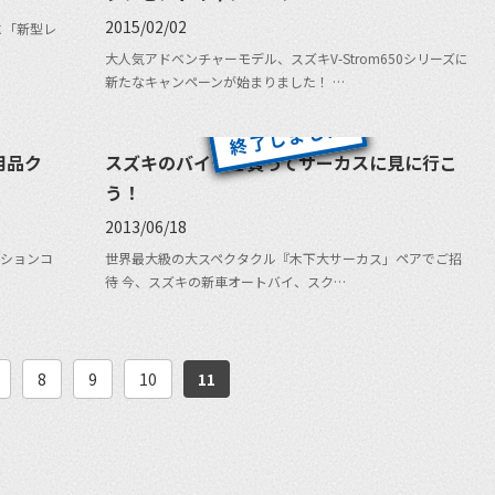
2015/02/02
に「新型レ
大人気アドベンチャーモデル、スズキV-Strom650シリーズに
新たなキャンペーンが始まりました！ …
用品ク
スズキのバイクを買ってサーカスに見に行こ
う！
2013/06/18
ションコ
世界最大級の大スペクタクル『木下大サーカス」ペアでご招
待 今、スズキの新車オートバイ、スク…
8
9
10
11