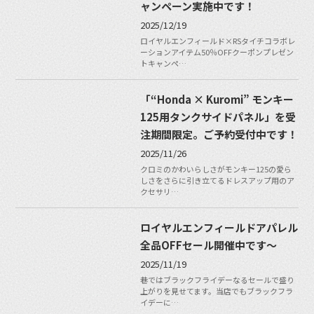
ャンペーン実施中です！
2025/12/19
ロイヤルエンフィールド×RSタイチコラボレ
ーションアイテム50％OFFクーポンプレゼン
トキャンペ…
「“Honda × Kuromi” モンキー
125用タンクサイドパネル」を受
注期間限定。ご予約受付中です！
2025/11/26
クロミのかわいらしさがモンキー125の愛ら
しさをさらに引き立てるドレスアップ用のア
クセサリ…
ロイヤルエンフィールドアパレル
全品OFFセール開催中です〜
2025/11/19
巷ではブラックフライデーなるセールで盛り
上がりを見せてます。当店でもブラックフラ
イデーに…