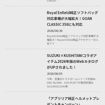
FUKUが…
Royal Enfield純正ソフトバッグ
対応車種が大幅拡大！GOAN
CLASSIC 350にも対応
2026/06/26
Royal Enfield純正ソフトバッグ対応車種が大
幅拡大！Royal Enfield純正アクセサリーの人
気アイ…
SUZUKI×KUSHITANIコラボア
イテム2026年版のWebカタログ
がUPされました！
2026/06/03
今年、定番のV-ストロームシリーズを始め、
DRZ-4S/4SM、GSX-8T/8TTが販売好調な
SUZUKISUZUKI車…
「アプリリア純正ヘルメットプレ
ゼントキャンペーン」