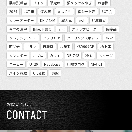
展示試乗会
バイク
限定車
夢メッセみやぎ
お客様
2026
展示車
道の駅
足つき性
低シート高
展示会
カラーオーダー
DR-Z4SM
輸入車
東北
地域貢献
今年の漢字
BikeJIN祭り
そば
グリップヒーター
限定品
クラッシック650
アプリリア
ツーリングスポット
DR-Z
商品券
ゴルフ
自転車
お年玉
XSR900GP
極上車
カレンダー
月ブロ
カフェ
DR-Z4S
税金
スイーツ
コーヒー
U_29
Hayabusa
月曜ブログ
NFR-01
バイク買取
OIL交換
買取
お問い合わせ
CONTACT