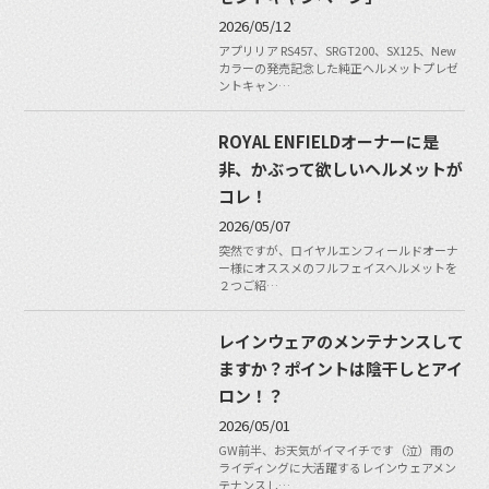
2026/05/12
アプリリア RS457、SRGT200、SX125、New
カラーの発売記念した純正ヘルメットプレゼ
ントキャン…
ROYAL ENFIELDオーナーに是
非、かぶって欲しいヘルメットが
コレ！
2026/05/07
突然ですが、ロイヤルエンフィールドオーナ
ー様にオススメのフルフェイスヘルメットを
２つご紹…
レインウェアのメンテナンスして
ますか？ポイントは陰干しとアイ
ロン！？
2026/05/01
GW前半、お天気がイマイチです（泣）雨の
ライディングに大活躍するレインウェアメン
テナンスし…