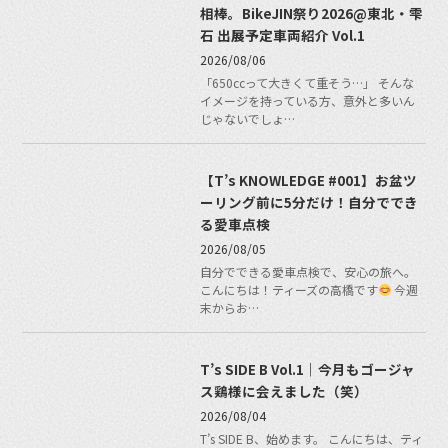
相棒。BikeJIN祭り2026@東北・雫
石 出展予定車両紹介 Vol.1
2026/08/06
「650ccって大きくて重そう…」 そんな
イメージを持っている方、意外と多いん
じゃないでしょ…
【T’s KNOWLEDGE #001】お盆ツ
ーリング前に5分だけ！自分ででき
る愛車点検
2026/08/05
自分でできる愛車点検で、安心の旅へ。
こんにちは！ティーズの高橋です
今週
末からお…
T’s SIDE B Vol.1｜今月もゴージャ
ス鶏様に会えました（笑）
2026/08/04
T’s SIDE B、始めます。 こんにちは、ティ