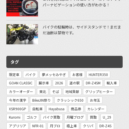
パーナビゲーションの使い方がわかる！
バイクの駐輪時は、サイドスタンドで！まだま
だ油断は禁物です。
タグ
限定車
バイク
夢メッセみやぎ
お客様
HUNTER350
GOAN CLASSIC
展示車
2026
道の駅
DR-Z4SM
輸入車
カラーオーダー
東北
そば
地域貢献
グリップヒーター
今年の漢字
BikeJIN祭り
クラッシック650
お年玉
XSR900GP
自転車
Hayabusa
商品券
カレンダー
Kuromi
ゴルフ
バイク買取
月曜ブログ
買取
U_29
アプリリア
NFR-01
月ブロ
極上車
クリパ
DR-Z4S