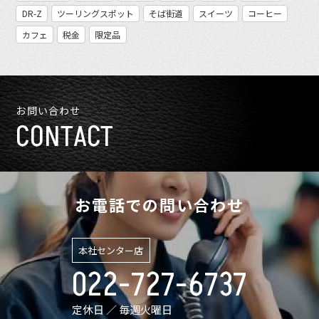
DR-Z
ツーリングスポット
そば街道
スイーツ
コーヒー
カフェ
税金
限定品
お問い合わせ
CONTACT
お電話での問い合わせ
本社センター店
022-727-6737
定休日 ／ 毎週火曜日