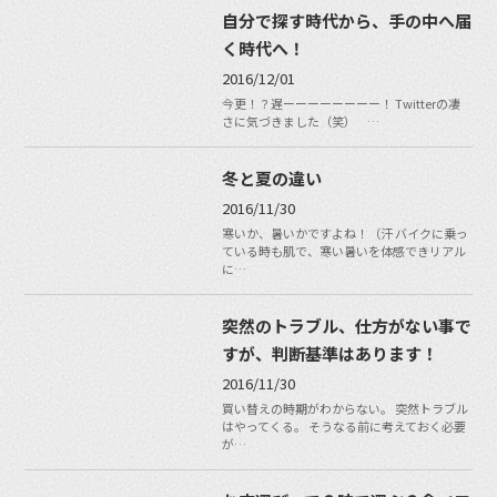
自分で探す時代から、手の中へ届
く時代へ！
2016/12/01
今更！？遅ーーーーーーーー！ Twitterの凄
さに気づきました（笑） …
冬と夏の違い
2016/11/30
寒いか、暑いかですよね！（汗 バイクに乗っ
ている時も肌で、寒い暑いを体感できリアル
に…
突然のトラブル、仕方がない事で
すが、判断基準はあります！
2016/11/30
買い替えの時期がわからない。 突然トラブル
はやってくる。 そうなる前に考えておく必要
が…