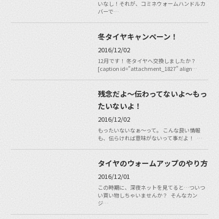
いなし！それが、コミネウォームハンドルカ
バーで…
冬タイヤキャンペーン！
2016/12/02
12月です！ 冬タイヤへ交換しましたか？
[caption id="attachment_1827" align…
残念だよ〜伝わってないよ〜もっ
たいないよ！
2016/12/02
もったいないなぁ〜って。 こんな良い情報
も、伝らければ意味がないって事だよ！ …
タイヤのウォームアップのやり方
2016/12/01
この時期に、深夜ネットを見てると…ついつ
い買い物しちゃいませんか？ そんなカン
ジ…