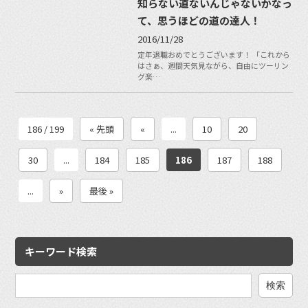
知らない道ないんじゃないかなっ
て、思うほどの道の達人！
2016/11/28
定年退職おめでとうございます！ 「これから
はさぁ、週間天気見ながら、自由にツーリン
グ楽…
186 / 199
« 先頭
«
...
10
20
30
...
184
185
186
187
188
...
»
最後 »
キーワード検索
検
索: