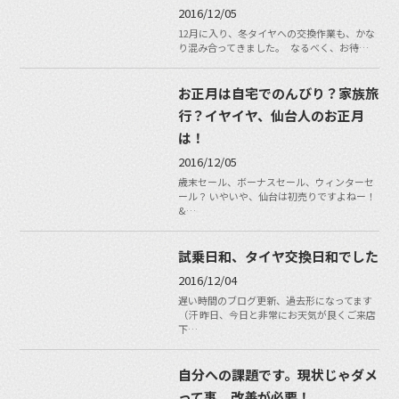
2016/12/05
12月に入り、冬タイヤへの交換作業も、かな
り混み合ってきました。 なるべく、お待…
お正月は自宅でのんびり？家族旅
行？イヤイヤ、仙台人のお正月
は！
2016/12/05
歳末セール、ボーナスセール、ウィンターセ
ール？ いやいや、仙台は初売りですよねー！
&…
試乗日和、タイヤ交換日和でした
2016/12/04
遅い時間のブログ更新、過去形になってます
（汗 昨日、今日と非常にお天気が良くご来店
下…
自分への課題です。現状じゃダメ
って事、改善が必要！