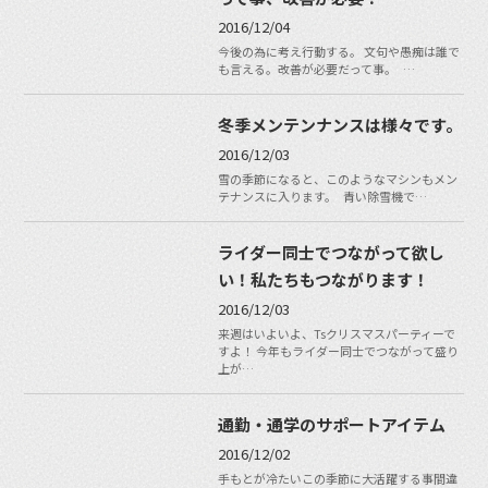
2016/12/04
今後の為に考え行動する。 文句や愚痴は誰で
も言える。改善が必要だって事。 …
冬季メンテンナンスは様々です。
2016/12/03
雪の季節になると、このようなマシンもメン
テナンスに入ります。 青い除雪機で…
ライダー同士でつながって欲し
い！私たちもつながります！
2016/12/03
来週はいよいよ、Tsクリスマスパーティーで
すよ！ 今年もライダー同士でつながって盛り
上が…
通勤・通学のサポートアイテム
2016/12/02
手もとが冷たいこの季節に大活躍する事間違