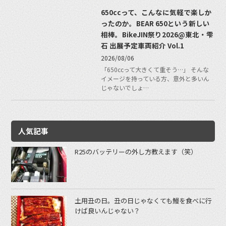
650ccって、こんなに気軽で楽しか
ったのか。BEAR 650という新しい
相棒。BikeJIN祭り2026@東北・雫
石 出展予定車両紹介 Vol.1
2026/08/06
「650ccって大きくて重そう…」 そんな
イメージを持っている方、意外と多いん
じゃないでしょ…
人気記事
R25のバッテリーの外し方教えます（笑）
土用丑の日。丑の日じゃなくても鰻を食べに行
けば良いんじゃない？