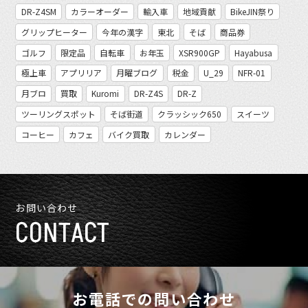
DR-Z4SM
カラーオーダー
輸入車
地域貢献
BikeJIN祭り
グリップヒーター
今年の漢字
東北
そば
商品券
ゴルフ
限定品
自転車
お年玉
XSR900GP
Hayabusa
極上車
アプリリア
月曜ブログ
税金
U_29
NFR-01
月ブロ
買取
Kuromi
DR-Z4S
DR-Z
ツーリングスポット
そば街道
クラッシック650
スイーツ
コーヒー
カフェ
バイク買取
カレンダー
お問い合わせ
CONTACT
お電話での問い合わせ