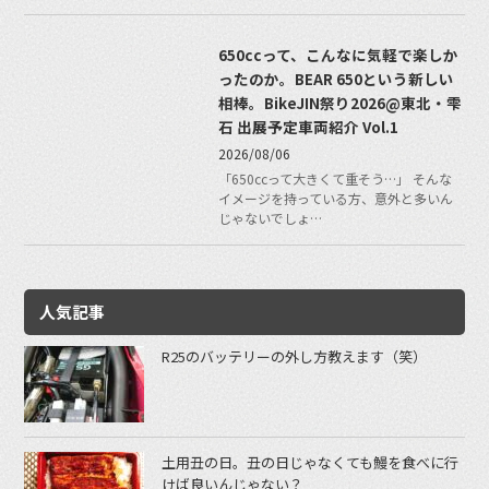
650ccって、こんなに気軽で楽しか
ったのか。BEAR 650という新しい
相棒。BikeJIN祭り2026@東北・雫
石 出展予定車両紹介 Vol.1
2026/08/06
「650ccって大きくて重そう…」 そんな
イメージを持っている方、意外と多いん
じゃないでしょ…
人気記事
R25のバッテリーの外し方教えます（笑）
土用丑の日。丑の日じゃなくても鰻を食べに行
けば良いんじゃない？