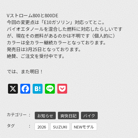
Vストローム800と800DE
今回の変更点は「E10ガソリン」対応ってとこ。
バイオエタノールを混合した燃料に対応したらしいです
が、現在その燃料があるのかは不明です（個人的に）
カラーは全カラー継続カラーとなっております。
発売日は3月25日となっております。
絶賛、ご注文を受付中です。
では、また明日！
X
Facebook
Hatena
Line
Pocket
カテゴリー
お知らせ
爽快日記
バイク
タグ
2026
SUZUKI
NEWモデル