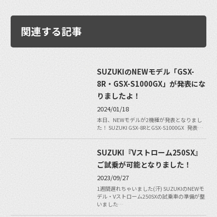
関連する記事
SUZUKIのNEWモデル「GSX-
8R・GSX-S1000GX」が発表にな
りましたよ！
2024/01/18
本日、NEWモデルが2機種が発表となりまし
た！ SUZUKI GSX-8RとGSX-S1000GX 発表…
SUZUKI『Vストローム250SX』
ご試乗が可能となりました！
2023/09/27
1週間遅れちゃいました(汗) SUZUKIのNEWモ
デル・Vストローム250SXの試乗車の準備が整
いました…