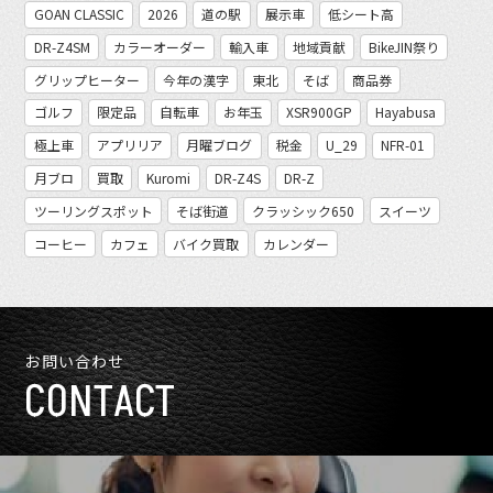
GOAN CLASSIC
2026
道の駅
展示車
低シート高
DR-Z4SM
カラーオーダー
輸入車
地域貢献
BikeJIN祭り
グリップヒーター
今年の漢字
東北
そば
商品券
ゴルフ
限定品
自転車
お年玉
XSR900GP
Hayabusa
極上車
アプリリア
月曜ブログ
税金
U_29
NFR-01
月ブロ
買取
Kuromi
DR-Z4S
DR-Z
ツーリングスポット
そば街道
クラッシック650
スイーツ
コーヒー
カフェ
バイク買取
カレンダー
お問い合わせ
CONTACT