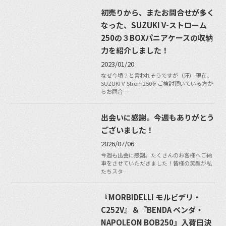
初売りから、またお問合せが多く
なった、SUZUKI V-ストローム
250の３BOXパニアケースの収納
力を紹介しました！
2023/01/20
なぜ今頃？と言われそうですが（汗） 現在、
SUZUKI V-Strom250をご検討頂いている方か
らお問合…
出会いに感謝。今週もありがとう
ございました！
2026/07/06
今週も出会に感謝。たくさんのお客様へご納
車をさせていただきました！皆様の笑顔が私
たちスタ…
『MORBIDELLI モルビデリ・
C252V』＆『BENDA ベンダ・
NAPOLEON BOB250』入荷日決