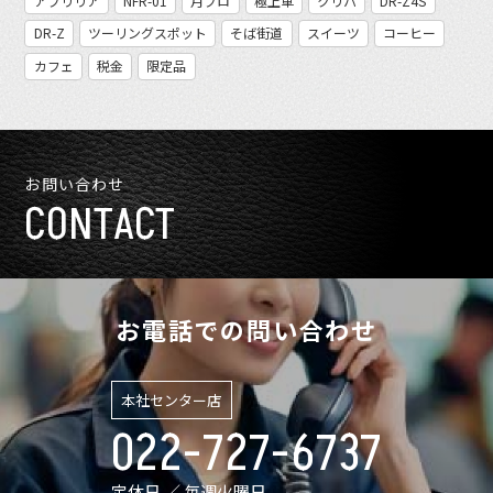
アプリリア
NFR-01
月ブロ
極上車
クリパ
DR-Z4S
DR-Z
ツーリングスポット
そば街道
スイーツ
コーヒー
カフェ
税金
限定品
お問い合わせ
CONTACT
お電話での問い合わせ
本社センター店
022-727-6737
定休日 ／ 毎週火曜日