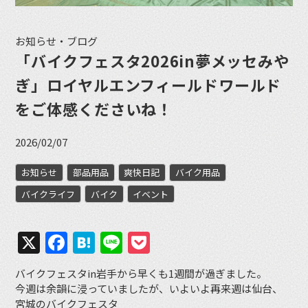
お知らせ・ブログ
「バイクフェスタ2026in夢メッセみや
ぎ」ロイヤルエンフィールドワールド
をご体感くださいね！
2026/02/07
お知らせ
部品用品
爽快日記
バイク用品
バイクライフ
バイク
イベント
X
Facebook
Hatena
Line
Pocket
バイクフェスタin岩手から早くも1週間が過ぎました。
今週は余韻に浸っていましたが、いよいよ再来週は仙台、
宮城のバイクフェスタ