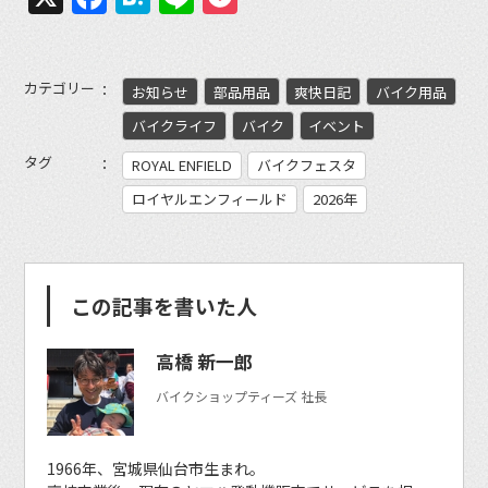
カテゴリー
お知らせ
部品用品
爽快日記
バイク用品
バイクライフ
バイク
イベント
タグ
ROYAL ENFIELD
バイクフェスタ
ロイヤルエンフィールド
2026年
この記事を書いた人
高橋 新一郎
バイクショップティーズ 社長
1966年、宮城県仙台市生まれ。