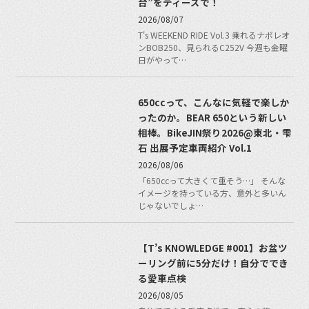
台”をティーズで！
2026/08/07
T's WEEKEND RIDE Vol.3 乗れるナポレオ
ンBOB250、見られるC252V 今週も金曜
日がやって…
650ccって、こんなに気軽で楽しか
ったのか。BEAR 650という新しい
相棒。BikeJIN祭り2026@東北・雫
石 出展予定車両紹介 Vol.1
2026/08/06
「650ccって大きくて重そう…」 そんな
イメージを持っている方、意外と多いん
じゃないでしょ…
【T’s KNOWLEDGE #001】お盆ツ
ーリング前に5分だけ！自分ででき
る愛車点検
2026/08/05