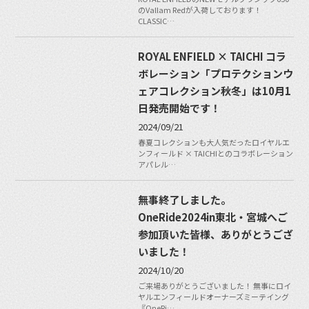
のVallam Redが入荷しております！
CLASSIC…
ROYAL ENFIELD × TAICHI コラ
ボレーション「プロテクションウ
ェアコレクション秋冬」は10月1
日発売開始です！
2024/09/21
春夏コレクションも大人気だったロイヤルエ
ンフィールド × TAICHIとのコラボレーション
アパレル…
無事終了しました。
OneRide2024in東北・宮城へご
参加頂いた皆様、ありがとうござ
いました！
2024/10/20
ご来場ありがとうございました！ 無事にロイ
ヤルエンフィールドオーナーズミーテイング
『OneRi…