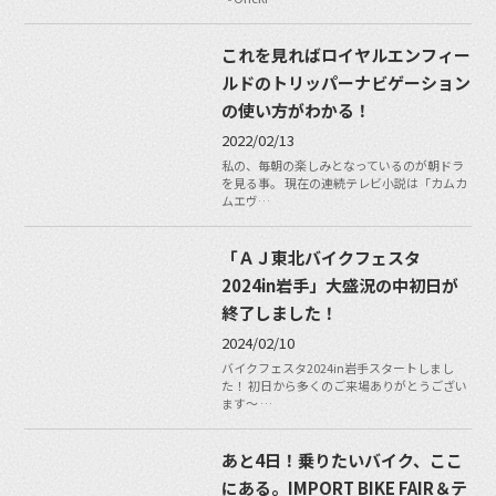
これを見ればロイヤルエンフィー
ルドのトリッパーナビゲーション
の使い方がわかる！
2022/02/13
私の、毎朝の楽しみとなっているのが朝ドラ
を見る事。 現在の連続テレビ小説は「カムカ
ムエヴ…
「ＡＪ東北バイクフェスタ
2024in岩手」大盛況の中初日が
終了しました！
2024/02/10
バイクフェスタ2024in岩手スタートしまし
た！ 初日から多くのご来場ありがとうござい
ます～ …
あと4日！乗りたいバイク、ここ
にある。IMPORT BIKE FAIR＆テ