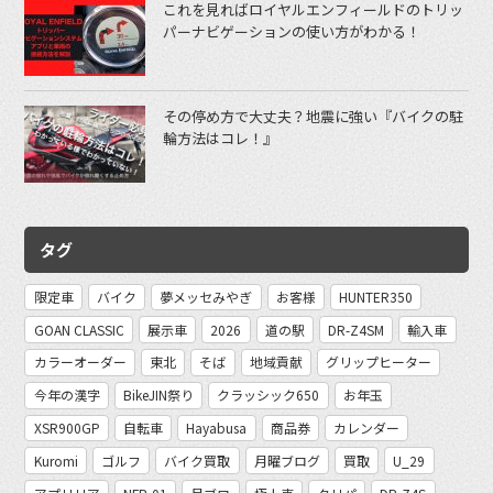
これを見ればロイヤルエンフィールドのトリッ
パーナビゲーションの使い方がわかる！
その停め方で大丈夫？地震に強い『バイクの駐
輪方法はコレ！』
タグ
限定車
バイク
夢メッセみやぎ
お客様
HUNTER350
GOAN CLASSIC
展示車
2026
道の駅
DR-Z4SM
輸入車
カラーオーダー
東北
そば
地域貢献
グリップヒーター
今年の漢字
BikeJIN祭り
クラッシック650
お年玉
XSR900GP
自転車
Hayabusa
商品券
カレンダー
Kuromi
ゴルフ
バイク買取
月曜ブログ
買取
U_29