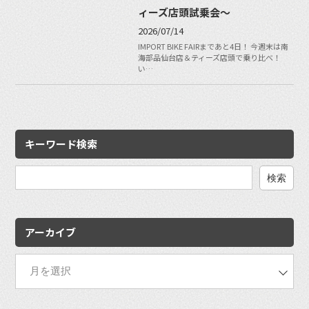
ィーズ店頭試乗会～
2026/07/14
IMPORT BIKE FAIRまであと4日！ 今週末は南
海部品仙台店＆ティーズ店頭で乗り比べ！
い…
キーワード検索
検
索:
アーカイブ