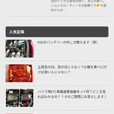
自分でできる愛車点検で、安心の旅へ。
こんにちは！ティーズの高橋です
今週
末からお…
人気記事
R25のバッテリーの外し方教えます（笑）
土用丑の日。丑の日じゃなくても鰻を食べに行
けば良いんじゃない？
バイク用ETC車載器管理番号って何？どこを見
ればわかるの？？そのご質問にお答えします！