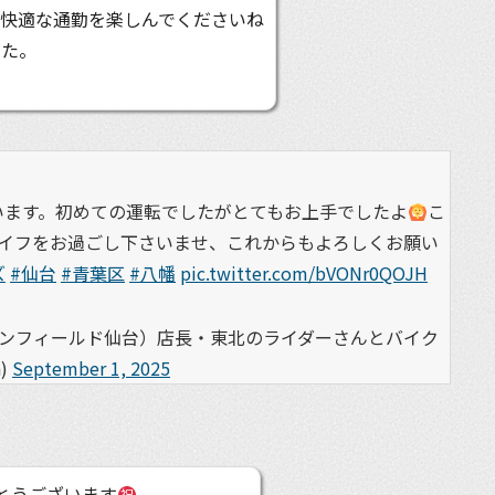
で快適な通勤を楽しんでくださいね
した。
います。初めての運転でしたがとてもお上手でしたよ
こ
イフをお過ごし下さいませ、これからもよろしくお願い
ズ
#仙台
#青葉区
#八幡
pic.twitter.com/bVONr0QOJH
エンフィールド仙台）店長・東北のライダーさんとバイク
)
September 1, 2025
でとうございます