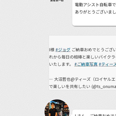
髙橋 新一郎
電動アシスト自転車
ありがとうございま
I様
#ジョグ
ご納車おめでとうござ
れから毎日の相棒と楽しいバイクラ
いたします。
#ご納車写真
#ティー
— 大沼哲也@ティーズ（ロイヤル
で楽しいを共有したい (@ts_onuma
I さん、ご納車おめ