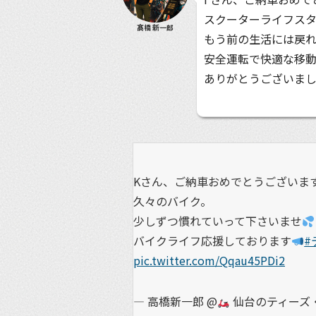
スクーターライフス
髙橋 新一郎
もう前の生活には戻れ
安全運転で快適な移
ありがとうございま
Kさん、ご納車おめでとうございま
久々のバイク。
少しずつ慣れていって下さいませ
バイクライフ応援しております
#
pic.twitter.com/Qqau45PDi2
— 高橋新一郎 @
仙台のティーズ・