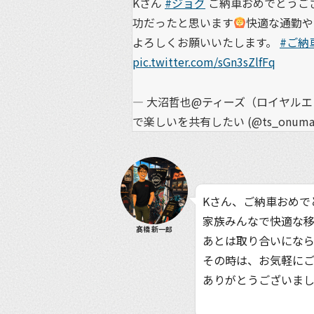
Kさん
#ジョグ
ご納車おめでとうご
功だったと思います
快適な通勤や
よろしくお願いいたします。
#ご納
pic.twitter.com/sGn3sZlfFq
— 大沼哲也@ティーズ（ロイヤル
で楽しいを共有したい (@ts_onuma
Kさん、ご納車おめで
家族みんなで快適な
髙橋 新一郎
あとは取り合いにな
その時は、お気軽に
ありがとうございま