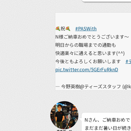
祝
#PASWith
N様ご納車おめでとうございます〜
明日からの職場までの通勤も
快適楽々に通えると思います(^^)
今後ともよろしくお願いします
#
pic.twitter.com/5GErFuRknD
— 今野英樹@ティーズスタッフ (@kon
Nさん、ご納車おめで
まだまだ暑い日が続き