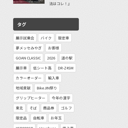
法はコレ！』
タグ
展示試乗会
バイク
限定車
夢メッセみやぎ
お客様
GOAN CLASSIC
2026
道の駅
展示車
低シート高
DR-Z4SM
カラーオーダー
輸入車
地域貢献
BikeJIN祭り
グリップヒーター
今年の漢字
東北
そば
商品券
ゴルフ
限定品
自転車
お年玉