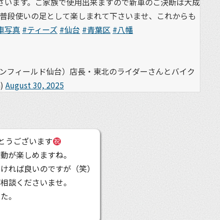
ざいます。ご家族で使用出来ますので新車のご決断は大成
普段使いの足として楽しまれて下さいませ、これからも
車写真
#ティーズ
#仙台
#青葉区
#八幡
エンフィールド仙台）店長・東北のライダーさんとバイク
)
August 30, 2025
とうございます
移動が楽しめますね。
らければ良いのですが（笑）
ご相談くださいませ。
した。