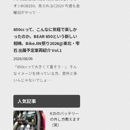
オンBOB250、見られるC252V 今週も金
曜日がやって…
650ccって、こんなに気軽で楽しか
ったのか。BEAR 650という新しい
相棒。BikeJIN祭り2026@東北・雫
石 出展予定車両紹介 Vol.1
2026/08/06
「650ccって大きくて重そう…」 そん
なイメージを持っている方、意外と多
いんじゃないでしょ…
人気記事
R25のバッテリー
の外し方教えます
（笑）