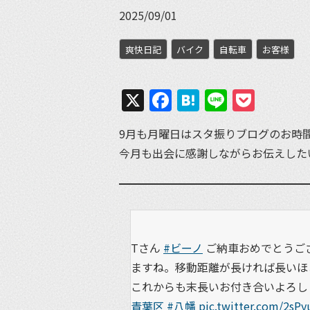
2025/09/01
爽快日記
バイク
自転車
お客様
X
Facebook
Hatena
Line
Pock
9月も月曜日はスタ振りブログのお時
今月も出会に感謝しながらお伝えした
Tさん
#ビーノ
ご納車おめでとうご
ますね。移動距離が長ければ長いほ
これからも末長いお付き合いよろし
青葉区
#八幡
pic.twitter.com/2sPy