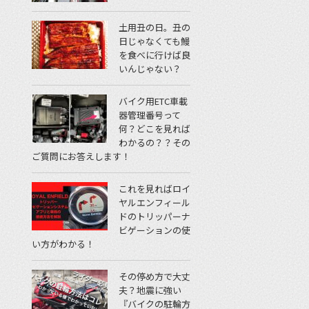
土用丑の日。丑の
日じゃなくても鰻
を食べに行けば良
いんじゃない？
バイク用ETC車載
器管理番号って
何？どこを見れば
わかるの？？その
ご質問にお答えします！
これを見ればロイ
ヤルエンフィール
ドのトリッパーナ
ビゲーションの使
い方がわかる！
その停め方で大丈
夫？地震に強い
『バイクの駐輪方