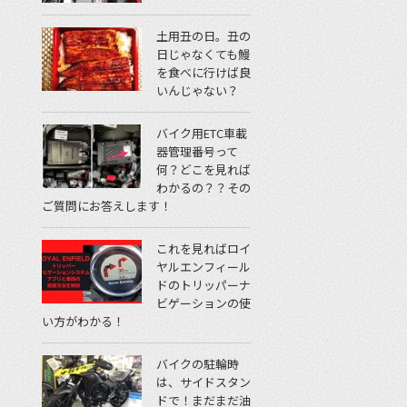
土用丑の日。丑の
日じゃなくても鰻
を食べに行けば良
いんじゃない？
バイク用ETC車載
器管理番号って
何？どこを見れば
わかるの？？その
ご質問にお答えします！
これを見ればロイ
ヤルエンフィール
ドのトリッパーナ
ビゲーションの使
い方がわかる！
バイクの駐輪時
は、サイドスタン
ドで！まだまだ油