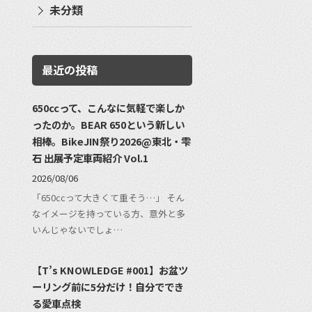
未分類
最近の投稿
650ccって、こんなに気軽で楽しか
ったのか。BEAR 650という新しい
相棒。BikeJIN祭り2026@東北・雫
石 出展予定車両紹介 Vol.1
2026/08/06
「650ccって大きくて重そう…」 そん
なイメージを持っている方、意外と多
いんじゃないでしょ…
【T’s KNOWLEDGE #001】お盆ツ
ーリング前に5分だけ！自分ででき
る愛車点検