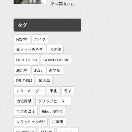
断は禁物です。
タグ
限定車
バイク
夢メッセみやぎ
お客様
HUNTER350
GOAN CLASSIC
展示車
2026
道の駅
DR-Z4SM
輸入車
カラーオーダー
東北
そば
地域貢献
グリップヒーター
今年の漢字
BikeJIN祭り
クラッシック650
お年玉