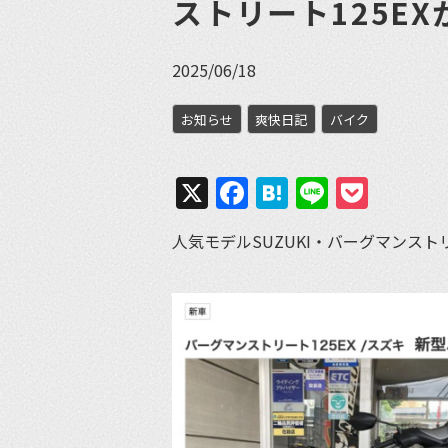
ストリート125E
2025/06/18
お知らせ
爽快日記
バイク
X
Facebook
Hatena
Line
Pock
人気モデルSUZUKI・バーグマンスト