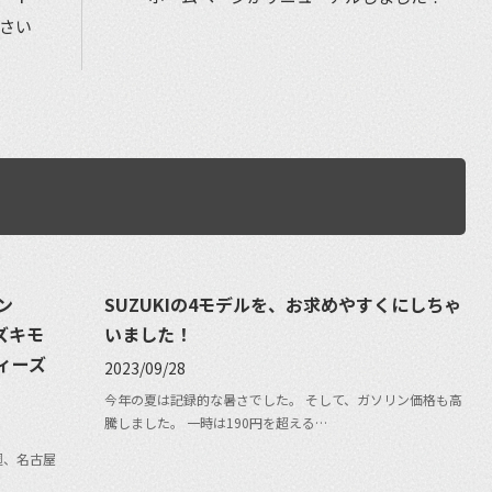
さい
ン
SUZUKIの4モデルを、お求めやすくにしちゃ
ズキモ
いました！
ィーズ
2023/09/28
今年の夏は記録的な暑さでした。 そして、ガソリン価格も高
騰しました。 一時は190円を超える…
週、名古屋