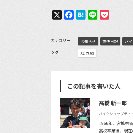
X
Facebook
Hatena
Line
Pock
カテゴリー
お知らせ
爽快日記
バイ
タグ
SUZUKI
この記事を書いた人
高橋 新一郎
バイクショップティー
1966年、宮城県
高校卒業後、現在