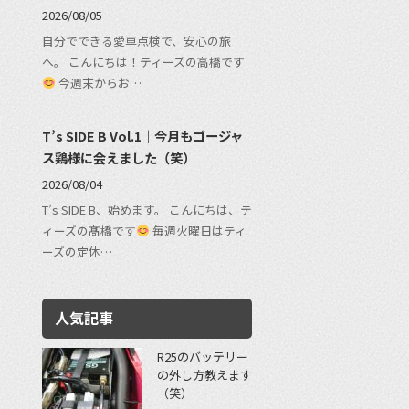
2026/08/05
自分でできる愛車点検で、安心の旅
へ。 こんにちは！ティーズの高橋です
今週末からお…
T’s SIDE B Vol.1｜今月もゴージャ
ス鶏様に会えました（笑）
2026/08/04
T’s SIDE B、始めます。 こんにちは、テ
ィーズの髙橋です
毎週火曜日はティ
ーズの定休…
人気記事
R25のバッテリー
の外し方教えます
（笑）