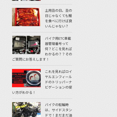
土用丑の日。丑の
日じゃなくても鰻
を食べに行けば良
いんじゃない？
バイク用ETC車載
器管理番号って
何？どこを見れば
わかるの？？その
ご質問にお答えします！
これを見ればロイ
ヤルエンフィール
ドのトリッパーナ
ビゲーションの使
い方がわかる！
バイクの駐輪時
は、サイドスタン
ドで！まだまだ油