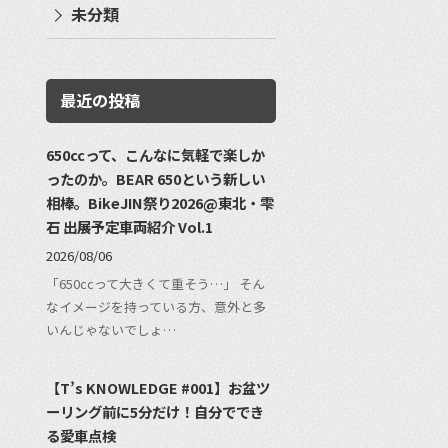
未分類
最近の投稿
650ccって、こんなに気軽で楽しか
ったのか。BEAR 650という新しい
相棒。BikeJIN祭り2026@東北・雫
石 出展予定車両紹介 Vol.1
2026/08/06
「650ccって大きくて重そう…」 そん
なイメージを持っている方、意外と多
いんじゃないでしょ…
【T’s KNOWLEDGE #001】お盆ツ
ーリング前に5分だけ！自分ででき
る愛車点検