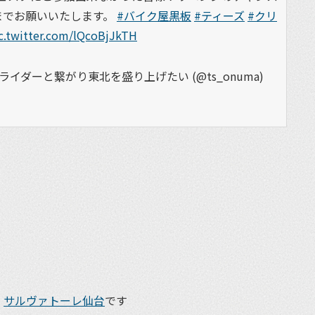
までお願いいたします。
#バイク屋黒板
#ティーズ
#クリ
c.twitter.com/lQcoBjJkTH
イダーと繋がり東北を盛り上げたい (@ts_onuma)
階
サルヴァトーレ仙台
です