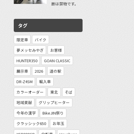
断は禁物です。
タグ
限定車
バイク
夢メッセみやぎ
お客様
HUNTER350
GOAN CLASSIC
展示車
2026
道の駅
DR-Z4SM
輸入車
カラーオーダー
東北
そば
地域貢献
グリップヒーター
今年の漢字
BikeJIN祭り
クラッシック650
お年玉