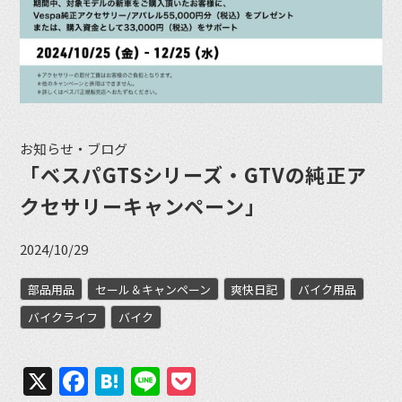
お知らせ・ブログ
「ベスパGTSシリーズ・GTVの純正ア
クセサリーキャンペーン」
2024/10/29
部品用品
セール＆キャンペーン
爽快日記
バイク用品
バイクライフ
バイク
X
Facebook
Hatena
Line
Pocket