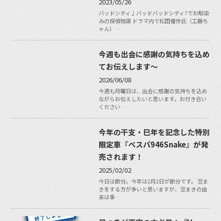
2023/05/26
バッドシティ♩バッドバッドシティ?でお馴染
みの探偵物語 ドラマ内で松田優作氏（工藤ち
ゃん）…
今週も出会に感謝の気持ちを込め
てお伝えします〜
2026/06/08
今週も月曜日は、出会に感謝の気持ちを込め
ながらお伝えしたいと思います。お付き合い
ください…
今年の干支・巳年を記念した特別
限定車『ベスパ946Snake』が発
売されます！
2025/02/02
今日は節分。今年は2月2日が節分です。 豆ま
きをする方が多いと思いますが、豆まきの由
来は季…