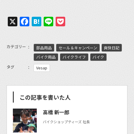
X
Facebook
Hatena
Line
Pocket
カテゴリー
部品用品
セール＆キャンペーン
爽快日記
バイク用品
バイクライフ
バイク
タグ
Vesap
この記事を書いた人
高橋 新一郎
バイクショップティーズ 社長