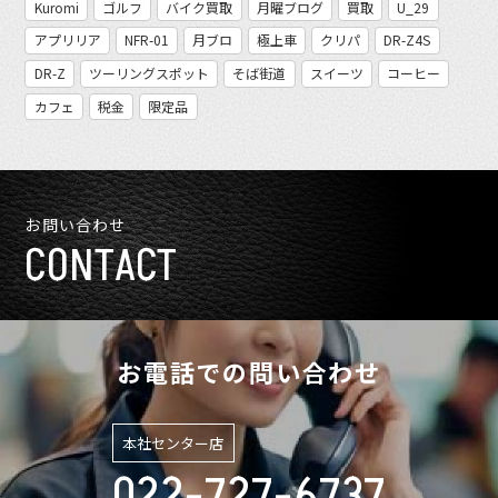
Kuromi
ゴルフ
バイク買取
月曜ブログ
買取
U_29
アプリリア
NFR-01
月ブロ
極上車
クリパ
DR-Z4S
DR-Z
ツーリングスポット
そば街道
スイーツ
コーヒー
カフェ
税金
限定品
お問い合わせ
CONTACT
お電話での問い合わせ
本社センター店