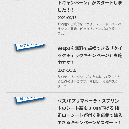
トキャンペーン』がスタートしま
した！！
2023/09/15
お洒落で伝統的なイタリアブランド、ベスパ
オシャレ通勤にピッタリのベスパの必須アイ
テム「…
Vespaを無料で点検できる「クイ
ックチェックキャンペーン」実施
中です！
2024/10/25
秋のツーリングシーズンを安心して楽しむた
めに点検は重要です。 今日は、お洒落スクー
ターで…
ベスパ プリマベーラ・スプリン
トのシート高を３０㎜下げる 純
正ローシートが付く別価格で購入
できるキャンペーンがスタート！