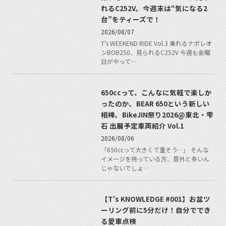
れるC252V。今週末は“気になる2
台”をティーズで！
2026/08/07
T's WEEKEND RIDE Vol.3 乗れるナポレオ
ンBOB250、見られるC252V 今週も金曜
日がやって…
650ccって、こんなに気軽で楽しか
ったのか。BEAR 650という新しい
相棒。BikeJIN祭り2026@東北・雫
石 出展予定車両紹介 Vol.1
2026/08/06
「650ccって大きくて重そう…」 そんな
イメージを持っている方、意外と多いん
じゃないでしょ…
【T’s KNOWLEDGE #001】お盆ツ
ーリング前に5分だけ！自分ででき
る愛車点検