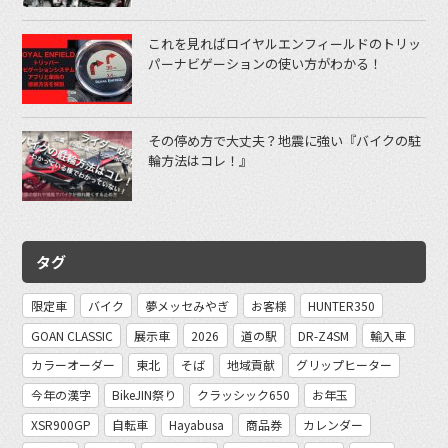
これを見ればロイヤルエンフィールドのトリッ
パーナビゲーションの使い方がわかる！
その停め方で大丈夫？地震に強い『バイクの駐
輪方法はコレ！』
タグ
限定車
バイク
夢メッセみやぎ
お客様
HUNTER350
GOAN CLASSIC
展示車
2026
道の駅
DR-Z4SM
輸入車
カラーオーダー
東北
そば
地域貢献
グリップヒーター
今年の漢字
BikeJIN祭り
クラッシック650
お年玉
XSR900GP
自転車
Hayabusa
商品券
カレンダー