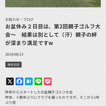
お知らせ・ブログ
お盆休み２日目は、第2回親子ゴルフ大
会〜 結果は別として（汗）親子の絆
が深まり満足ですw
2024/08/13
爽快日記
X
Facebook
Hatena
Line
Pocket
昨年からスタートしたお盆親子ゴルフ大会
昨年、十数年ぶりにクラブを握ったのですが、そこから1年
ぶり笑