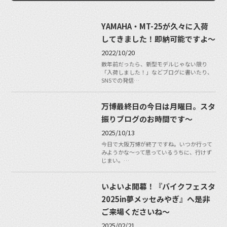
YAMAHA・MT-25が久々に入荷
してきました！即納可能ですよ〜
2022/10/20
数年前だったら、新型モデルじゃない限り
「入荷しました！」などブログに書いたり、
SNSでの発信…
万博最終日の今日は月曜日。スタ
振りブログのお時間です〜
2025/10/13
今日で大阪万博が終了ですね。いつか行って
みようかな〜って思っているうちに、行けず
じまい。…
いよいよ開幕！『バイクフェスタ
2025in夢メッセみやぎ』へ是非
ご来場くださいね〜
2025/02/21