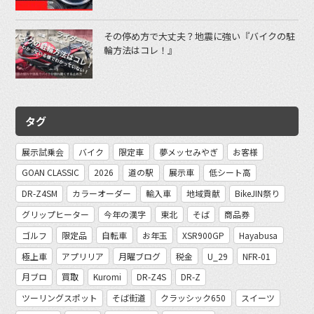
その停め方で大丈夫？地震に強い『バイクの駐
輪方法はコレ！』
タグ
展示試乗会
バイク
限定車
夢メッセみやぎ
お客様
GOAN CLASSIC
2026
道の駅
展示車
低シート高
DR-Z4SM
カラーオーダー
輸入車
地域貢献
BikeJIN祭り
グリップヒーター
今年の漢字
東北
そば
商品券
ゴルフ
限定品
自転車
お年玉
XSR900GP
Hayabusa
極上車
アプリリア
月曜ブログ
税金
U_29
NFR-01
月ブロ
買取
Kuromi
DR-Z4S
DR-Z
ツーリングスポット
そば街道
クラッシック650
スイーツ