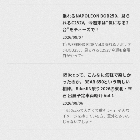
乗れるNAPOLEON BOB250、見ら
れるC252V。今週末は“気になる2
台”をティーズで！
2026/08/07
T's WEEKEND RIDE Vol.3 乗れるナポレオ
ンBOB250、見られるC252V 今週も金曜
日がやって…
650ccって、こんなに気軽で楽しか
ったのか。BEAR 650という新しい
相棒。BikeJIN祭り2026@東北・雫
石 出展予定車両紹介 Vol.1
2026/08/06
「650ccって大きくて重そう…」 そんな
イメージを持っている方、意外と多いん
じゃないでしょ…