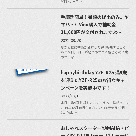
MTシリーズ…
手続き簡単！書類の提出のみ。ヤ
マハ・E-Vino購入で補助金
31,000円が交付されますよ〜
2022/09/28
夏から秋に季節が変わった9月も残すところ
あと２日。 月日が経つのが早く感じるのは歳
のせいな…
happybirthday YZF-R25 満9歳
を迎えたYZF-R25のお得なキャ
ンペーンを実施中です！
2023/12/15
本日、満9歳を迎えました！えっ、誰がって？
2014年12月15日生まれの250ccモデル 今日
は、YAM…
おしゃれスクーターYAMAHA・ビ
ーノの2022年カラーは2カラーが