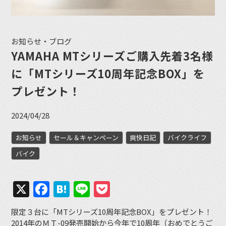
お知らせ・ブログ
YAMAHA MTシリーズご購入先着3名様
に「MTシリーズ10周年記念BOX」を
プレゼント！
2024/04/28
お知らせ
セール＆キャンペーン
爽快日記
バイクライフ
バイク
X
Facebook
Hatena
Line
Pocket
限定３台に「MTシリーズ10周年記念BOX」をプレゼント！
2014年のＭＴ-09発売開始から今年で10周年（おめでとうご