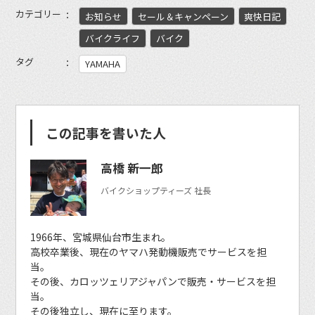
カテゴリー
お知らせ
セール＆キャンペーン
爽快日記
バイクライフ
バイク
タグ
YAMAHA
この記事を書いた人
高橋 新一郎
バイクショップティーズ 社長
1966年、宮城県仙台市生まれ。
高校卒業後、現在のヤマハ発動機販売でサービスを担
当。
その後、カロッツェリアジャパンで販売・サービスを担
当。
その後独立し、現在に至ります。