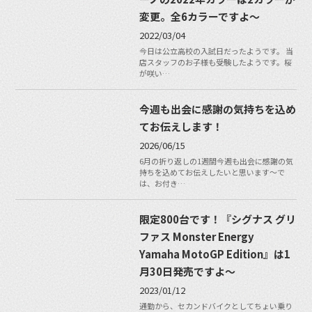
変更。全6カラーですよ〜
2022/03/04
今日は公立高校の入試日だったようです。 当
店スタッフのお子様も受験したようです。桜
が咲い…
今週も出会に感謝の気持ちを込め
てお伝えします！
2026/06/15
6月の折り返しの1週間今週も出会に感謝の気
持ちを込めてお伝えしたいと思います〜で
は、お付き…
限定800台です！『シグナス グリ
ファス Monster Energy
Yamaha MotoGP Edition』は1
月30日発売ですよ〜
2023/01/12
通勤から、セカンドバイクとしてちょい乗り