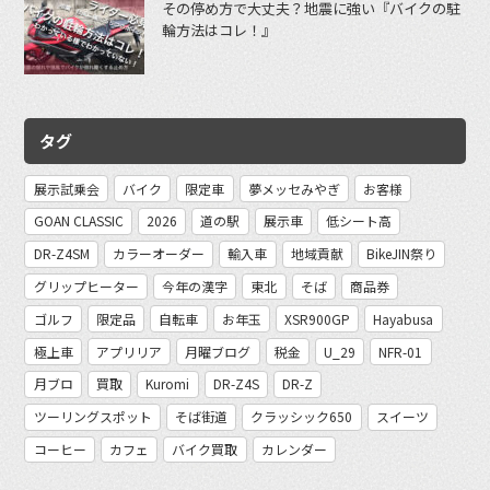
その停め方で大丈夫？地震に強い『バイクの駐
輪方法はコレ！』
タグ
展示試乗会
バイク
限定車
夢メッセみやぎ
お客様
GOAN CLASSIC
2026
道の駅
展示車
低シート高
DR-Z4SM
カラーオーダー
輸入車
地域貢献
BikeJIN祭り
グリップヒーター
今年の漢字
東北
そば
商品券
ゴルフ
限定品
自転車
お年玉
XSR900GP
Hayabusa
極上車
アプリリア
月曜ブログ
税金
U_29
NFR-01
月ブロ
買取
Kuromi
DR-Z4S
DR-Z
ツーリングスポット
そば街道
クラッシック650
スイーツ
コーヒー
カフェ
バイク買取
カレンダー