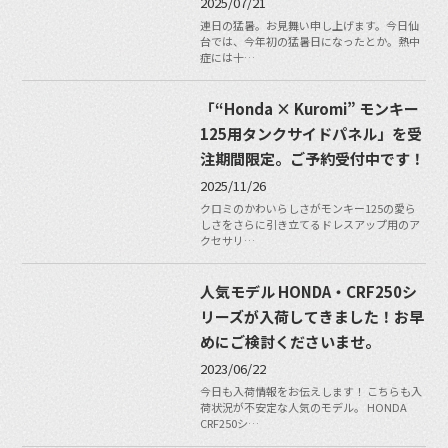
2025/07/21
連日の猛暑。お見舞い申し上げます。今日仙
台では、今年初の猛暑日になったとか。熱中
症には十…
「“Honda × Kuromi” モンキー
125用タンクサイドパネル」を受
注期間限定。ご予約受付中です！
2025/11/26
クロミのかわいらしさがモンキー125の愛ら
しさをさらに引き立てるドレスアップ用のア
クセサリ…
人気モデル HONDA・CRF250シ
リーズが入荷してきました！お早
めにご検討くださいませ。
2023/06/22
今日も入荷情報をお伝えします！ こちらも入
荷状況が不安定な人気のモデル。 HONDA
CRF250シ…