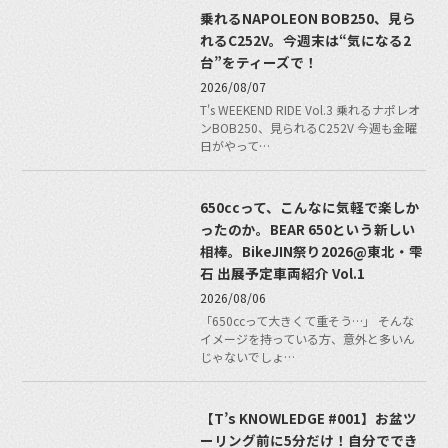
乗れるNAPOLEON BOB250、見ら
れるC252V。今週末は“気になる2
台”をティーズで！
2026/08/07
T's WEEKEND RIDE Vol.3 乗れるナポレオ
ンBOB250、見られるC252V 今週も金曜
日がやって…
650ccって、こんなに気軽で楽しか
ったのか。BEAR 650という新しい
相棒。BikeJIN祭り2026@東北・雫
石 出展予定車両紹介 Vol.1
2026/08/06
「650ccって大きくて重そう…」 そんな
イメージを持っている方、意外と多いん
じゃないでしょ…
【T’s KNOWLEDGE #001】お盆ツ
ーリング前に5分だけ！自分ででき