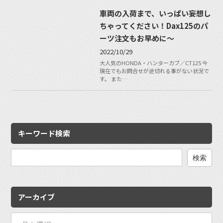
車両の入荷まで、いっぱい妄想し
ちゃってください！Dax125のパ
ーツ注文もお早めに〜
2022/10/29
大人気のHONDA・ハンターカブ／CT125 今
現在でもお問合せが途切れる事がない状況で
す。 また…
キーワード検索
検
索:
アーカイブ