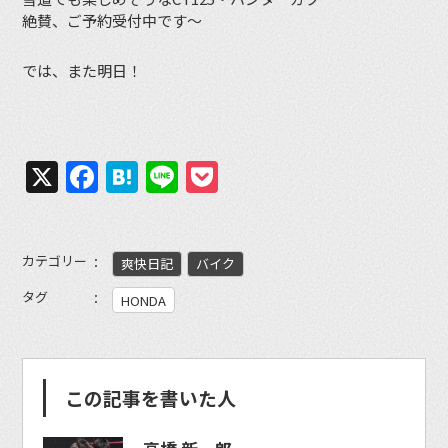
絶賛、ご予約受付中です～
では、また明日！
X
Facebook
Hatena
Line
Pocket
カテゴリー
爽快日記
バイク
タグ
HONDA
この記事を書いた人