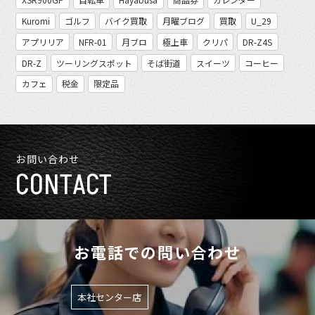
Kuromi
ゴルフ
バイク買取
月曜ブログ
買取
U_29
アプリリア
NFR-01
月ブロ
極上車
クリパ
DR-Z4S
DR-Z
ツーリングスポット
そば街道
スイーツ
コーヒー
カフェ
税金
限定品
お問い合わせ
CONTACT
お電話での問い合わせ
本社センター店