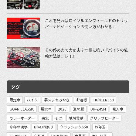
これを見ればロイヤルエンフィールドのトリッ
パーナビゲーションの使い方がわかる！
その停め方で大丈夫？地震に強い『バイクの駐
輪方法はコレ！』
タグ
限定車
バイク
夢メッセみやぎ
お客様
HUNTER350
GOAN CLASSIC
展示車
2026
道の駅
DR-Z4SM
輸入車
カラーオーダー
東北
そば
地域貢献
グリップヒーター
今年の漢字
BikeJIN祭り
クラッシック650
お年玉
XSR900GP
自転車
Hayabusa
商品券
カレンダー