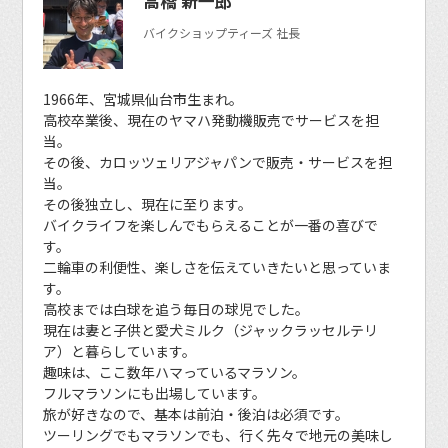
高橋 新一郎
バイクショップティーズ 社長
1966年、宮城県仙台市生まれ。
高校卒業後、現在のヤマハ発動機販売でサービスを担
当。
その後、カロッツェリアジャパンで販売・サービスを担
当。
その後独立し、現在に至ります。
バイクライフを楽しんでもらえることが一番の喜びで
す。
二輪車の利便性、楽しさを伝えていきたいと思っていま
す。
高校までは白球を追う毎日の球児でした。
現在は妻と子供と愛犬ミルク（ジャックラッセルテリ
ア）と暮らしています。
趣味は、ここ数年ハマっているマラソン。
フルマラソンにも出場しています。
旅が好きなので、基本は前泊・後泊は必須です。
ツーリングでもマラソンでも、行く先々で地元の美味し