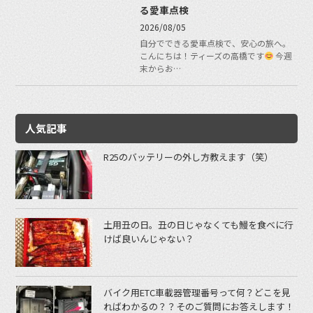
る愛車点検
2026/08/05
自分でできる愛車点検で、安心の旅へ。
こんにちは！ティーズの高橋です
今週
末からお…
人気記事
R25のバッテリーの外し方教えます（笑）
土用丑の日。丑の日じゃなくても鰻を食べに行
けば良いんじゃない？
バイク用ETC車載器管理番号って何？どこを見
ればわかるの？？そのご質問にお答えします！