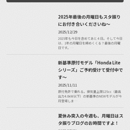
2025年最後の月曜日もスタ振り
にお付き合いくださいね〜
2025/12/29
2025年も今日を含めてあと４日。そして今日
は、1年の月曜日を締めくくる？最後の月曜
日です。…
新基準原付モデル「Honda Lite
シリーズ」ご予約受けて受付中で
す〜
2025/11/11
原付免許で乗れる。排気量上限125cc（最高
出力4.0kW以下）の新基準のNEWモデルが今
月登場しま…
夏休み突入の今週も、月曜日はス
タ振りブログのお時間ですよ！