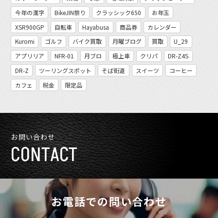
今年の漢字
BikeJIN祭り
クラッシック650
お年玉
XSR900GP
自転車
Hayabusa
商品券
カレンダー
Kuromi
ゴルフ
バイク買取
月曜ブログ
買取
U_29
アプリリア
NFR-01
月ブロ
極上車
クリパ
DR-Z4S
DR-Z
ツーリングスポット
そば街道
スイーツ
コーヒー
カフェ
税金
限定品
お問い合わせ
CONTACT
お電話での問い合わせ