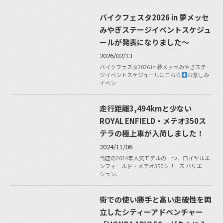
バイクフェスタ2026 in 夢メッセ
みやぎステージイベントスケジュ
ールが発表になりました〜
2026/02/13
バイクフェスタ2026 in 夢メッセみやぎステー
ジイベントスケジュールはこちら
お楽しみ
イベン…
走行距離3,494kmと少ない
ROYAL ENFIELD・メテオ350ス
テラの極上車が入荷しました！
2024/11/06
当店の2024年人気モデルの一つ、ロイヤルエ
ンフィールド・メテオ350シリーズ バリエー
ション、…
街での使い勝手と高い走破性を両
立したシティーアドベンチャー