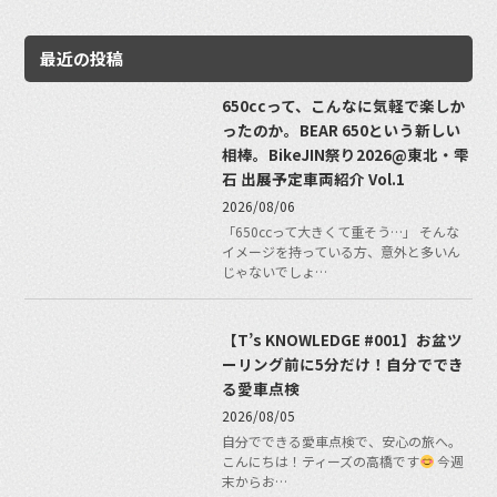
最近の投稿
650ccって、こんなに気軽で楽しか
ったのか。BEAR 650という新しい
相棒。BikeJIN祭り2026@東北・雫
石 出展予定車両紹介 Vol.1
2026/08/06
「650ccって大きくて重そう…」 そんな
イメージを持っている方、意外と多いん
じゃないでしょ…
【T’s KNOWLEDGE #001】お盆ツ
ーリング前に5分だけ！自分ででき
る愛車点検
2026/08/05
自分でできる愛車点検で、安心の旅へ。
こんにちは！ティーズの高橋です
今週
末からお…