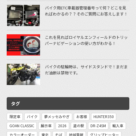
バイク用ETC車載器管理番号って何？どこを見
ればわかるの？？そのご質問にお答えします！
これを見ればロイヤルエンフィールドのトリッ
パーナビゲーションの使い方がわかる！
バイクの駐輪時は、サイドスタンドで！まだま
だ油断は禁物です。
タグ
限定車
バイク
夢メッセみやぎ
お客様
HUNTER350
GOAN CLASSIC
展示車
2026
道の駅
DR-Z4SM
輸入車
カラーオーダー
東北
そば
地域貢献
グリップヒーター