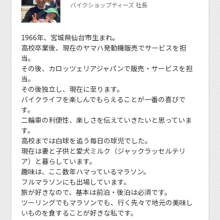
バイクショップティーズ 社長
1966年、宮城県仙台市生まれ。
高校卒業後、現在のヤマハ発動機販売でサービスを担
当。
その後、カロッツェリアジャパンで販売・サービスを担
当。
その後独立し、現在に至ります。
バイクライフを楽しんでもらえることが一番の喜びで
す。
二輪車の利便性、楽しさを伝えていきたいと思っていま
す。
高校までは白球を追う毎日の球児でした。
現在は妻と子供と愛犬ミルク（ジャックラッセルテリ
ア）と暮らしています。
趣味は、ここ数年ハマっているマラソン。
フルマラソンにも出場しています。
旅が好きなので、基本は前泊・後泊は必須です。
ツーリングでもマラソンでも、行く先々で地元の美味し
いものを食することが好きな私です。