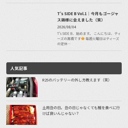
T’s SIDE B Vol.1｜今月もゴージャ
ス鶏様に会えました（笑）
2026/08/04
T’s SIDE B、始めます。 こんにちは、ティ
ーズの髙橋です
毎週火曜日はティーズ
の定休…
人気記事
R25のバッテリーの外し方教えます（笑）
土用丑の日。丑の日じゃなくても鰻を食べに行
けば良いんじゃない？