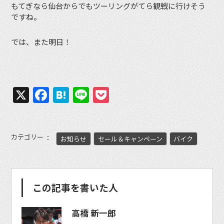
もてぎなら仙台からでもツーリングがてら観戦に行けそう
ですね。
では、また明日！
X
Facebook
Hatena
Line
Pocket
カテゴリー
お知らせ
セール＆キャンペーン
バイク
この記事を書いた人
高橋 新一郎