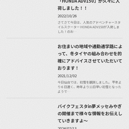
「HONDA ADV150」が久々に入
荷しました！！
2022/10/26
さてさて今日は、人気のアドベンチャースタ
イルスクーター HONDA ADV150が入荷しま
した！のお…
お住まいの地域や通勤通学路によ
って、冬タイヤの組み合わせを的
確にアドバイスさせていただいて
おります！
2021/12/02
今日仙台では、初雪を観測しました。 平年よ
り６日遅く、昨年より11日早い初雪となった
ようで…
バイクフェスタin夢メッセみやぎ
の開催まで様々な情報をお伝えし
ていきますよ～
2024/02/13