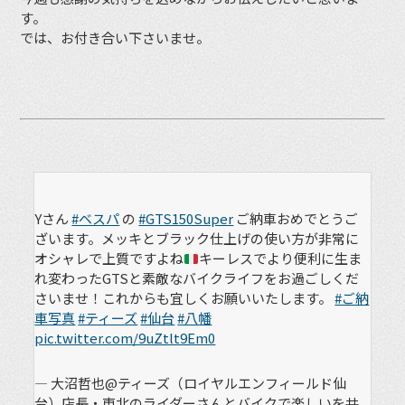
す。
では、お付き合い下さいませ。
Yさん
#ベスパ
の
#GTS150Super
ご納車おめでとうご
ざいます。メッキとブラック仕上げの使い方が非常に
オシャレで上質ですよね
キーレスでより便利に生ま
れ変わったGTSと素敵なバイクライフをお過ごしくだ
さいませ！これからも宜しくお願いいたします。
#ご納
車写真
#ティーズ
#仙台
#八幡
pic.twitter.com/9uZtlt9Em0
— 大沼哲也@ティーズ（ロイヤルエンフィールド仙
台）店長・東北のライダーさんとバイクで楽しいを共