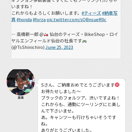
いますね！
これからもよろしくお願いします。
#ティーズ
#納車写
真
#honda
#forza
pic.twitter.com/sQBnsueR0c
— 高橋新一郎 @
仙台のティーズ・BikeShop・ロイ
ヤルエンフィールド仙台の社長です
(@TsShinichiro)
June 25, 2023
Sさん、ご納車おめでとうございます
お待たせしました〜
ブラックのフォルツア、渋いですよね！
高橋
これからも、通勤にツーリングにと楽し
んで下さいませ。
あ。キャンツーも行けちゃいそうです
ね。
ありがとうございました。