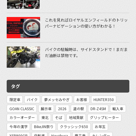
これを見ればロイヤルエンフィールドのトリッ
パーナビゲーションの使い方がわかる！
バイクの駐輪時は、サイドスタンドで！まだま
だ油断は禁物です。
タグ
限定車
バイク
夢メッセみやぎ
お客様
HUNTER350
GOAN CLASSIC
展示車
2026
道の駅
DR-Z4SM
輸入車
カラーオーダー
東北
そば
地域貢献
グリップヒーター
今年の漢字
BikeJIN祭り
クラッシック650
お年玉
XSR900GP
自転車
Hayabusa
商品券
カレンダー