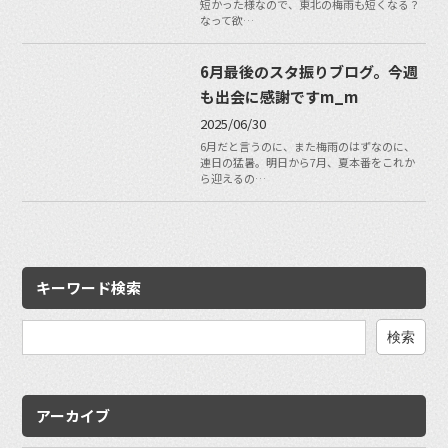
短かった様なので、東北の梅雨も短くなる？
なって欲…
6月最後のスタ振りブログ。今週
も出会に感謝ですm_m
2025/06/30
6月だと言うのに、また梅雨のはずなのに、
連日の猛暑。明日から7月、夏本番をこれか
ら迎えるの…
キーワード検索
検
索:
アーカイブ