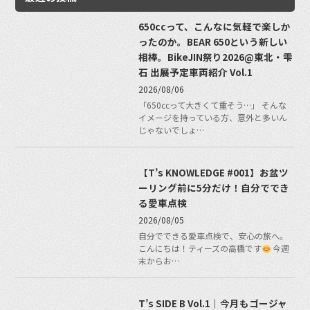
650ccって、こんなに気軽で楽しか
ったのか。BEAR 650という新しい
相棒。BikeJIN祭り2026@東北・雫
石 出展予定車両紹介 Vol.1
2026/08/06
「650ccって大きくて重そう…」 そんな
イメージを持っている方、意外と多いん
じゃないでしょ…
【T’s KNOWLEDGE #001】お盆ツ
ーリング前に5分だけ！自分ででき
る愛車点検
2026/08/05
自分でできる愛車点検で、安心の旅へ。
こんにちは！ティーズの高橋です
今週
末からお…
T’s SIDE B Vol.1｜今月もゴージャ