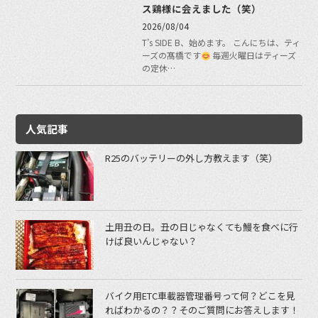
ス鶏様に会えました（笑）
2026/08/04
T’s SIDE B、始めます。 こんにちは、ティ
ーズの髙橋です
毎週火曜日はティーズ
の定休…
人気記事
R25のバッテリーの外し方教えます（笑）
土用丑の日。丑の日じゃなくても鰻を食べに行
けば良いんじゃない？
バイク用ETC車載器管理番号って何？どこを見
ればわかるの？？そのご質問にお答えします！