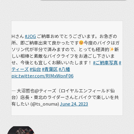
Hさん
#JOG
ご納車おめでとうございます。お急ぎの
所、即ご納車出来て良かったです
今度のバイクはガ
ソリン代が半分で済みますので、とっても経済的
新
しい相棒と素敵なバイクライフをお過ごし下さいま
せ、今後とも宜しくお願いいたします！
#ご納車写真
#
ティーズ
#仙台
#青葉区
#八幡
pic.twitter.com/RIMxWpnF06
— 大沼哲也@ティーズ（ロイヤルエンフィールド仙
台）店長・東北のライダーさんとバイクで楽しいを共
有したい (@ts_onuma)
June 24, 2023