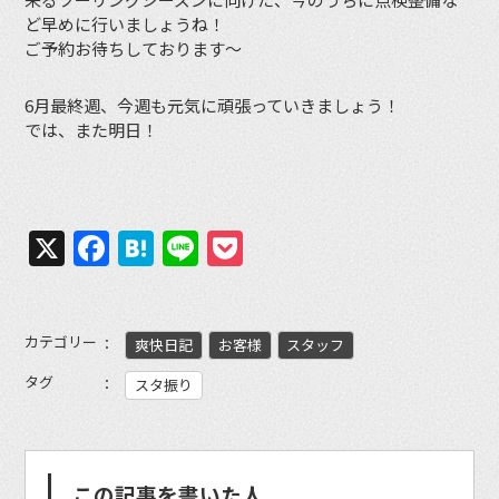
ど早めに行いましょうね！
ご予約お待ちしております〜
6月最終週、今週も元気に頑張っていきましょう！
では、また明日！
X
Facebook
Hatena
Line
Pocket
カテゴリー
爽快日記
お客様
スタッフ
タグ
スタ振り
この記事を書いた人