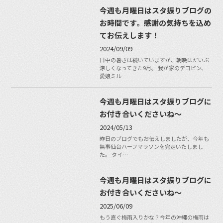
今週も月曜日はスタ振りブログの
お時間です。感謝の気持ちを込め
てお伝えします！
2024/09/09
日中の暑さは続いていますが、朝晩はだいぶ
涼しくなってきた9月。 我が家のデコピン、
愛娘ミル…
今週も月曜日はスタ振りブログに
お付き合いくださいね〜
2024/05/13
昨日のブログでもお伝えしましたが、今年も
無事仙台ハーフマラソンを完走いたしまし
た。 タイ…
今週も月曜日はスタ振りブログに
お付き合いくださいね〜
2025/06/09
もう直ぐ梅雨入りかな？今年の沖縄の梅雨は