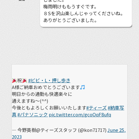
梅雨明けももうすぐです。
８Sを沢山楽しんじゃってくださいね。
ありがとうございました。
祝
#ビビ・L・押し歩き
A様ご納車おめでとうございます
明日からの通勤も快適楽々に
通えますね～(^^)
今後ともよろしくお願いいたします
#ティーズ
#納車写
真
#パナソニック
pic.twitter.com/gcoOqF8ufq
— 今野英樹@ティーズスタッフ (@kon71717)
June 25,
2023