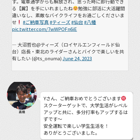
す。電車通学からも解放され、思った時に即行動でき
る【翼】を手にいれましたね
勉強に部活に大活躍間
違いなし、素敵なバイクライフをお過ごしくださいま
せ
#ご納車写真
#ティーズ
#仙台
#八幡
pic.twitter.com/7wWPOFn6iE
— 大沼哲也@ティーズ（ロイヤルエンフィールド仙
台）店長・東北のライダーさんとバイクで楽しいを共
有したい (@ts_onuma)
June 24, 2023
Yさん、ご納車おめでとうございます
スクーターゲットで、大学生活がレベル
アップと共に、多分打率もアップするは
高橋
ずです〜
安全運転で楽しい学生生活を！
ありがとうございました。