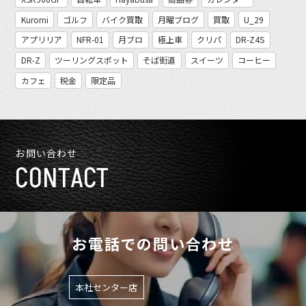
Kuromi
ゴルフ
バイク買取
月曜ブログ
買取
U_29
アプリリア
NFR-01
月ブロ
極上車
クリパ
DR-Z4S
DR-Z
ツーリングスポット
そば街道
スイーツ
コーヒー
カフェ
税金
限定品
お問い合わせ
CONTACT
お電話での問い合わせ
本社センター店