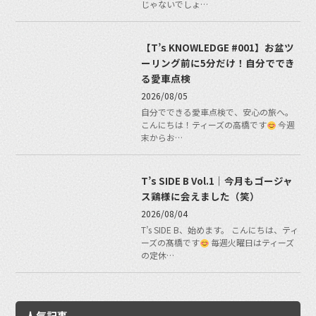
じゃないでしょ…
【T’s KNOWLEDGE #001】お盆ツ
ーリング前に5分だけ！自分ででき
る愛車点検
2026/08/05
自分でできる愛車点検で、安心の旅へ。
こんにちは！ティーズの高橋です
今週
末からお…
T’s SIDE B Vol.1｜今月もゴージャ
ス鶏様に会えました（笑）
2026/08/04
T’s SIDE B、始めます。 こんにちは、ティ
ーズの髙橋です
毎週火曜日はティーズ
の定休…
人気記事