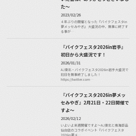
た〜
2023/02/26
４年ぶりの開催となった『バイクフェスタin
夢メッセみやぎ』 大盛況の中、無事に終了す
る事が…
『バイクフェスタ2026in岩手』
初日から大盛況です！
2026/01/31
AJ東北・バイクフェスタ2026in岩手大盛況で
初日を無事終了しました！
https://twitter.com…
『バイクフェスタ2026in夢メッ
セみやぎ』2月21日・22日開催で
すよ〜
2026/02/12
いよいよ来週開催ですよ〜AJ東北と南海部品
仙台店のコラボイベント『バイクフェスタ
2026in夢メ…