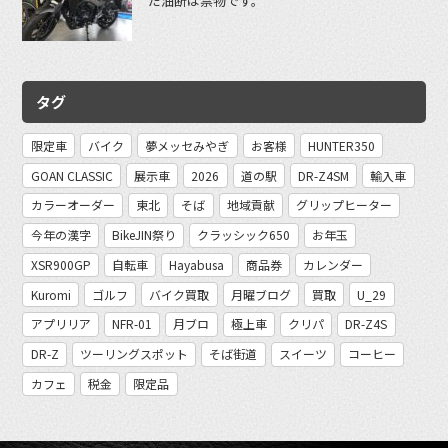
だ油断は禁物です。
タグ
限定車
バイク
夢メッセみやぎ
お客様
HUNTER350
GOAN CLASSIC
展示車
2026
道の駅
DR-Z4SM
輸入車
カラーオーダー
東北
そば
地域貢献
グリップヒーター
今年の漢字
BikeJIN祭り
クラッシック650
お年玉
XSR900GP
自転車
Hayabusa
商品券
カレンダー
Kuromi
ゴルフ
バイク買取
月曜ブログ
買取
U_29
アプリリア
NFR-01
月ブロ
極上車
クリパ
DR-Z4S
DR-Z
ツーリングスポット
そば街道
スイーツ
コーヒー
カフェ
税金
限定品