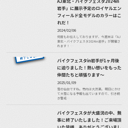
AJ東北・バイクフェスタ2024in
岩手」に展示予定のロイヤルエン
フィールド全モデルのカラーはこ
れだ！
2024/02/06
何度もお伝えしておりますが、今週末は「AJ
東北・バイクフェスタ2024in岩手」が開催さ
れます！ …
バイクフェスタin岩手が1ヶ月後
に迫りました！熱い想いをもった
仲間たちと頑張ります〜
2025/01/09
雪の仙台ですね。市内は大渋滞。 明日にかけ
て大雪になる予報も出ていますので、引き続
き警戒…
バイクフェスタが大盛況の中、無
事に終了いたしました！ご来場頂
いた皆様、ありがとうございまし