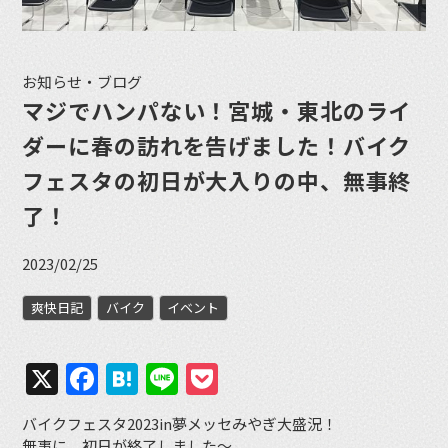
お知らせ・ブログ
マジでハンパない！宮城・東北のライ
ダーに春の訪れを告げました！バイク
フェスタの初日が大入りの中、無事終
了！
2023/02/25
爽快日記
バイク
イベント
X
Facebook
Hatena
Line
Pocket
バイクフェスタ2023in夢メッセみやぎ大盛況！
無事に、初日が終了しました～