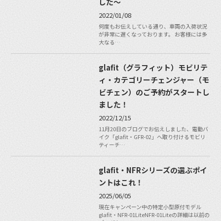
した〜
2022/01/08
何度もお伝えしている通り、車両の入荷状況
が非常に遅くなっております。 お客様には多
大なる…
glafit（グラフィット）モビリテ
ィ・カテゴリーチェンジャー（モ
ビチェン）のご予約がスタートし
ました！
2022/12/15
11月20日のブログでお伝えしました、電動バ
イク「glafit・GFR-02」へ取り付けるモビリ
ティーチ…
glafit・NFRシリーズの選ぶポイ
ントはこれ！
2025/06/05
現在キャンペーン中の特定小型原付モデル
glafit・NFR-01LiteNFR-01Liteの詳細は以前の