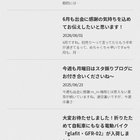
般的には…
6月も出会に感謝の気持ちを込め
てお伝えしたいと思います！
2026/06/01
6月ですね。初売り〜って言ってたらもう半年
が過ぎてるって、めちゃくちゃ早いですw今
月も、月…
今週も月曜日はスタ振りブログに
お付き合いくださいね〜
2025/06/23
今週も出会に感謝 m_m 梅雨とは思えない夏
空が続いていますね。連日暑いですが、今週
は暑さ…
大変お待たせしました！折りたた
めて自転車にもなる電動バイク
『glafit・GFR-02』が入荷しま