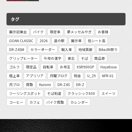
タグ
展示試乗会
バイク
限定車
夢メッセみやぎ
お客様
GOAN CLASSIC
2026
道の駅
展示車
低シート高
DR-Z4SM
カラーオーダー
輸入車
地域貢献
BikeJIN祭り
グリップヒーター
今年の漢字
東北
そば
商品券
ゴルフ
限定品
自転車
お年玉
XSR900GP
Hayabusa
極上車
アプリリア
月曜ブログ
税金
U_29
NFR-01
月ブロ
買取
Kuromi
DR-Z4S
DR-Z
ツーリングスポット
そば街道
クラッシック650
スイーツ
コーヒー
カフェ
バイク買取
カレンダー