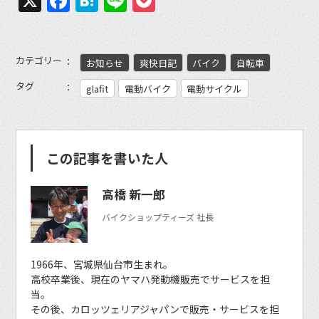
X
Facebook
Hatena
Line
Pocket
カテゴリー
お知らせ
爽快日記
バイク
自転車
タグ
glafit
電動バイク
電動サイクル
この記事を書いた人
高橋 新一郎
バイクショップティーズ 社長
1966年、宮城県仙台市生まれ。
高校卒業後、現在のヤマハ発動機販売でサービスを担
当。
その後、カロッツェリアジャパンで販売・サービスを担