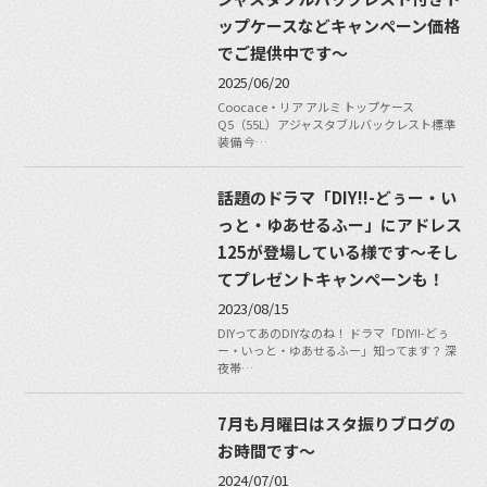
ップケースなどキャンペーン価格
でご提供中です〜
2025/06/20
Coocace・リア アルミ トップケース
Q5（55L）アジャスタブルバックレスト標準
装備 今…
話題のドラマ「DIY!!-どぅー・い
っと・ゆあせるふー」にアドレス
125が登場している様です〜そし
てプレゼントキャンペーンも！
2023/08/15
DIYってあのDIYなのね！ ドラマ「DIY!!-どぅ
ー・いっと・ゆあせるふー」知ってます？ 深
夜帯…
7月も月曜日はスタ振りブログの
お時間です〜
2024/07/01