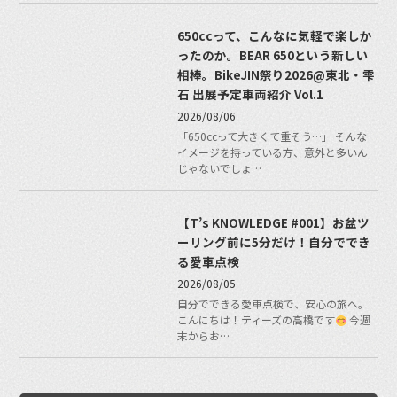
650ccって、こんなに気軽で楽しか
ったのか。BEAR 650という新しい
相棒。BikeJIN祭り2026@東北・雫
石 出展予定車両紹介 Vol.1
2026/08/06
「650ccって大きくて重そう…」 そんな
イメージを持っている方、意外と多いん
じゃないでしょ…
【T’s KNOWLEDGE #001】お盆ツ
ーリング前に5分だけ！自分ででき
る愛車点検
2026/08/05
自分でできる愛車点検で、安心の旅へ。
こんにちは！ティーズの高橋です
今週
末からお…