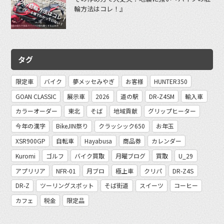
輪方法はコレ！』
タグ
限定車
バイク
夢メッセみやぎ
お客様
HUNTER350
GOAN CLASSIC
展示車
2026
道の駅
DR-Z4SM
輸入車
カラーオーダー
東北
そば
地域貢献
グリップヒーター
今年の漢字
BikeJIN祭り
クラッシック650
お年玉
XSR900GP
自転車
Hayabusa
商品券
カレンダー
Kuromi
ゴルフ
バイク買取
月曜ブログ
買取
U_29
アプリリア
NFR-01
月ブロ
極上車
クリパ
DR-Z4S
DR-Z
ツーリングスポット
そば街道
スイーツ
コーヒー
カフェ
税金
限定品