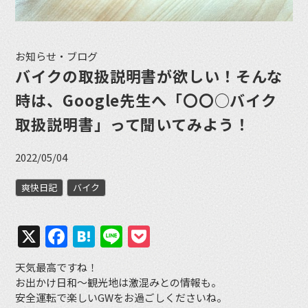
お知らせ・ブログ
バイクの取扱説明書が欲しい！そんな
時は、Google先生へ「〇〇○バイク
取扱説明書」って聞いてみよう！
2022/05/04
爽快日記
バイク
X
Facebook
Hatena
Line
Pocket
天気最高ですね！
お出かけ日和〜観光地は激混みとの情報も。
安全運転で楽しいGWをお過ごしくださいね。