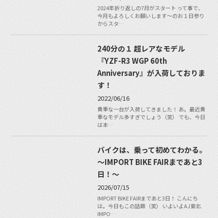
2024年折り返しの7月がスタート って事で、
今月もよろしくお願いします〜のお１日参り
からスタ…
240分の１ 超レアなモデル
『YZF-R3 WGP 60th
Anniversary』が入荷しておりま
す！
2022/06/16
貴重な一台が入荷してきました！ あ。最近貴
重なモデル多すぎでしょう（笑） でも、今日
は本…
バイクは、乗って初めてわかる。
～IMPORT BIKE FAIRまであと3
日！～
2026/07/15
IMPORT BIKE FAIRまであと3日！ こんにち
は。今日もこの話題（笑） いよいよAJ東北
IMPO…