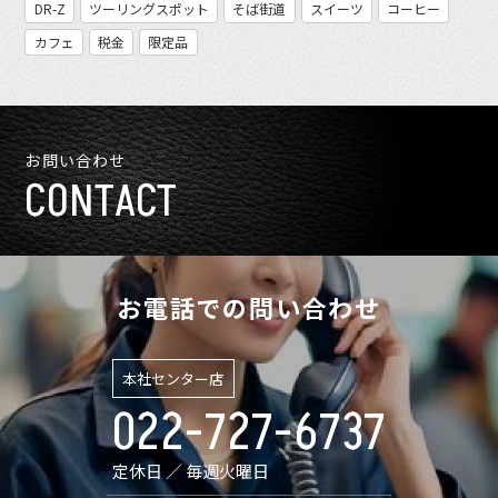
DR-Z
ツーリングスポット
そば街道
スイーツ
コーヒー
カフェ
税金
限定品
お問い合わせ
CONTACT
お電話での問い合わせ
本社センター店
022-727-6737
定休日 ／ 毎週火曜日