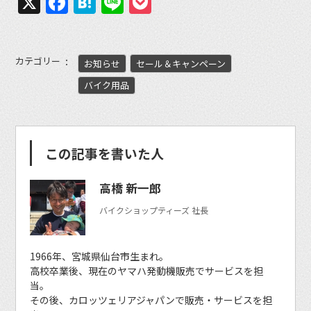
X
Facebook
Hatena
Line
Pocket
カテゴリー
お知らせ
セール＆キャンペーン
バイク用品
この記事を書いた人
高橋 新一郎
バイクショップティーズ 社長
1966年、宮城県仙台市生まれ。
高校卒業後、現在のヤマハ発動機販売でサービスを担
当。
その後、カロッツェリアジャパンで販売・サービスを担