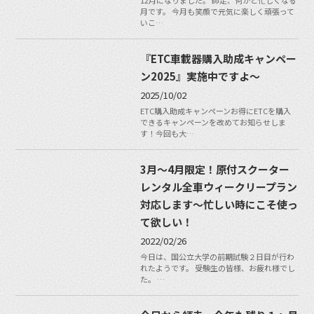
12月になりました。 師走、何かと忙しくなる
月です。 今月も笑顔で元気に楽しく頑張って
いこ…
『ETC車載器購入助成キャンペー
ン2025』実施中ですよ〜
2025/10/02
ETC購入助成キャンペーンお得にETCを購入
できるキャンペーンを改めてお知らせしま
す！今回も大…
3月〜4月限定！原付スクーター
レンタル全車ウィークリープラン
対応します〜忙しい時にこそ使っ
て欲しい！
2022/02/26
今日は、国公立大学の前期試験２日目が行わ
れたようです。 受験生の皆様、お疲れ様でし
た。 …