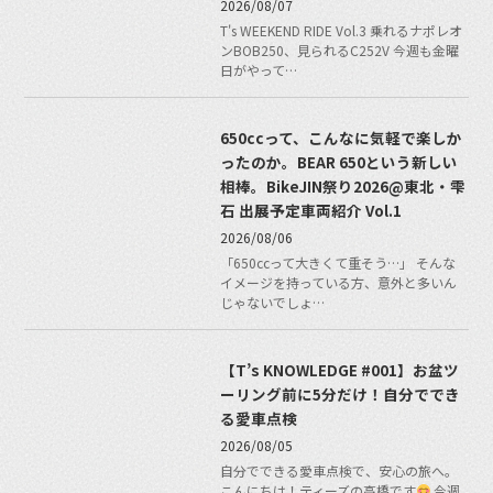
2026/08/07
T's WEEKEND RIDE Vol.3 乗れるナポレオ
ンBOB250、見られるC252V 今週も金曜
日がやって…
650ccって、こんなに気軽で楽しか
ったのか。BEAR 650という新しい
相棒。BikeJIN祭り2026@東北・雫
石 出展予定車両紹介 Vol.1
2026/08/06
「650ccって大きくて重そう…」 そんな
イメージを持っている方、意外と多いん
じゃないでしょ…
【T’s KNOWLEDGE #001】お盆ツ
ーリング前に5分だけ！自分ででき
る愛車点検
2026/08/05
自分でできる愛車点検で、安心の旅へ。
こんにちは！ティーズの高橋です
今週