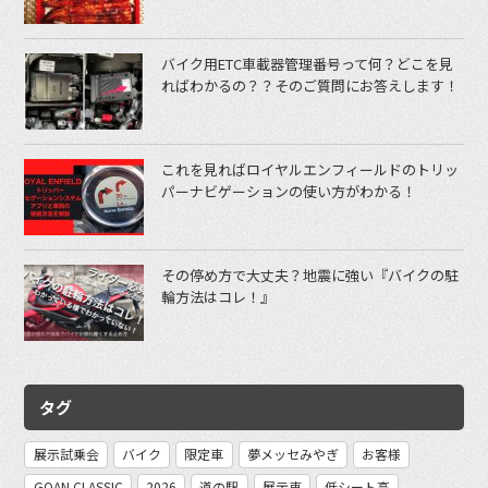
バイク用ETC車載器管理番号って何？どこを見
ればわかるの？？そのご質問にお答えします！
これを見ればロイヤルエンフィールドのトリッ
パーナビゲーションの使い方がわかる！
その停め方で大丈夫？地震に強い『バイクの駐
輪方法はコレ！』
タグ
展示試乗会
バイク
限定車
夢メッセみやぎ
お客様
GOAN CLASSIC
2026
道の駅
展示車
低シート高