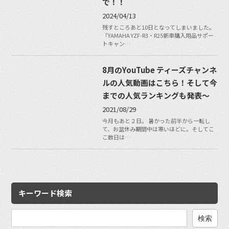
で！！
2024/04/13
残すところあと10日となってしまいました。
「YAMAHA YZF-R3・R25新車購入用品サポー
トキャン…
8月のYouTube ティーズチャンネ
ルの人気動画はこちら！そして今
までの人気ランキングも発表〜
2021/08/29
今月もあと２日。 暑かった前半から一転し
て、お盆休み期間中は寒いほどに。そしてこ
こ数日は…
キーワード検索
検