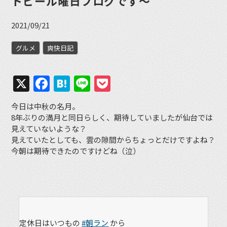
トビール曜日ブログです〜
2021/09/21
グルメ
爽快日記
X
Facebook
Hatena
Line
Pocket
今日は中秋の名月。
8年ぶりの満月と同日らしく、期待していましたが仙台では
見えていないような？
見えていたとしても、雲の隙間からちょっとだけですよね？
今朝は期待できたのですけどね（泣）
定休日はいつもの
#朝ラン
から