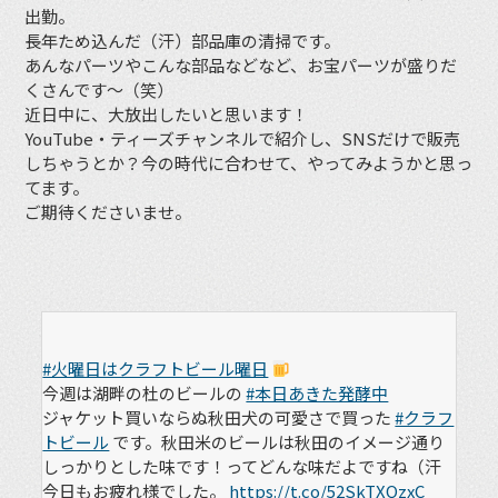
出勤。
長年ため込んだ（汗）部品庫の清掃です。
あんなパーツやこんな部品などなど、お宝パーツが盛りだ
くさんです〜（笑）
近日中に、大放出したいと思います！
YouTube・ティーズチャンネルで紹介し、SNSだけで販売
しちゃうとか？今の時代に合わせて、やってみようかと思っ
てます。
ご期待くださいませ。
#火曜日はクラフトビール曜日
今週は湖畔の杜のビールの
#本日あきた発酵中
ジャケット買いならぬ秋田犬の可愛さで買った
#クラフ
トビール
です。秋田米のビールは秋田のイメージ通り
しっかりとした味です！ってどんな味だよですね（汗
今日もお疲れ様でした。
https://t.co/52SkTXQzxC