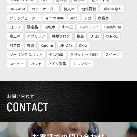
DR-Z4SM
カラーオーダー
輸入車
地域貢献
BikeJIN祭り
グリップヒーター
今年の漢字
東北
そば
商品券
ゴルフ
限定品
自転車
お年玉
XSR900GP
Hayabusa
極上車
アプリリア
月曜ブログ
税金
U_29
NFR-01
月ブロ
買取
Kuromi
DR-Z4S
DR-Z
ツーリングスポット
そば街道
クラッシック650
スイーツ
コーヒー
カフェ
バイク買取
カレンダー
お問い合わせ
CONTACT
お電話での問い合わせ