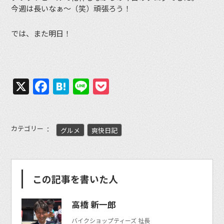
今週は長いなぁ〜（笑）頑張ろう！
では、また明日！
X
Facebook
Hatena
Line
Pocket
カテゴリー
グルメ
爽快日記
この記事を書いた人
高橋 新一郎
バイクショップティーズ 社長