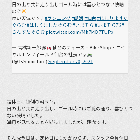
日の出と共に走り出しゴール時には雲ひとつない快晴
の空
良い天気です♪
#ランニング
#朝活
#仙台
#はしりますた
ぐらむ
#はしりましたぐらむ
#いまそら
#いまそら部
#
らんすたぐらむ
pic.twitter.com/Mh7MD7TUPs
— 高橋新一郎 @
仙台のティーズ・BikeShop・ロイ
ヤルエンフィールド仙台の社長です
(@TsShinichiro)
September 20, 2021
定休日、恒例の朝ラン。
日の出と共に走り出し、ゴール時にはご覧の通り、雲ひとつ
ない快晴でした。
満月が見れることを期待しましたが、残念です。
そんな今日は、定休日にもかかわらず、スタッフ全員休日