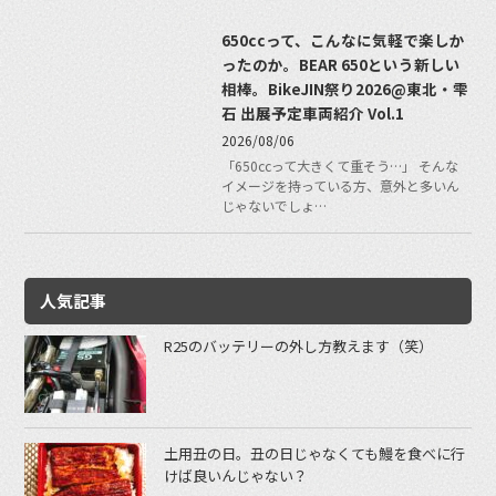
650ccって、こんなに気軽で楽しか
ったのか。BEAR 650という新しい
相棒。BikeJIN祭り2026@東北・雫
石 出展予定車両紹介 Vol.1
2026/08/06
「650ccって大きくて重そう…」 そんな
イメージを持っている方、意外と多いん
じゃないでしょ…
人気記事
R25のバッテリーの外し方教えます（笑）
土用丑の日。丑の日じゃなくても鰻を食べに行
けば良いんじゃない？