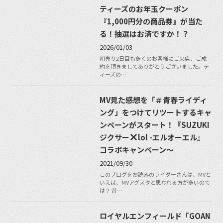
ティーズのお年玉クーポン
『1,000円分の商品券』が当た
る！抽選はお済ですか！？
2026/01/03
初売り2日目も多くのお客様にご来店、ご成
約を頂きましてありがとうございました。テ
ィーズの…
MV見た感想を「＃青春ライディ
ング」をつけてリツートするキャ
ンペーンがスタート！『SUZUKI
ジクサー
lol -エルオーエル』
コラボキャンペーン〜
2021/09/30
このブログをお読みのライダーさんは、MVと
いえば、MVアグスタと思われる方が多いので
は？ 昔…
ロイヤルエンフィールド「GOAN