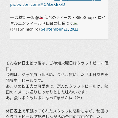
pic.twitter.com/MOALeXBxxD
— 高橋新一郎 @
仙台のティーズ・BikeShop・ロイ
ヤルエンフィールド仙台の社長です
(@TsShinichiro)
September 21, 2021
そんな休日出勤の後は、ご存知火曜日はクラフトビール曜
日。
今週は、ジャケ買いならぬ、ラベル買いした「本日あきた
発酵中」ビールです。
あまりの秋田犬の可愛さで、選んだクラフトビールは、秋
田のイメージ通りしっかりとした味わいです！
あ。食レポ？飲レポになってませんね（汗）
休日返上で頑張ってくれたスタッフに感謝しなが、秋田の
クラフトビールで乾杯しながらの今日のブログでした。