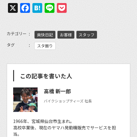
X
Facebook
Hatena
Line
Pocket
カテゴリー
爽快日記
お客様
スタッフ
タグ
スタ振り
この記事を書いた人
高橋 新一郎
バイクショップティーズ 社長
1966年、宮城県仙台市生まれ。
高校卒業後、現在のヤマハ発動機販売でサービスを担
当。