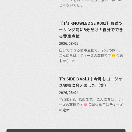
じゃないでしょ…
【T’s KNOWLEDGE #001】お盆ツ
ーリング前に5分だけ！自分ででき
る愛車点検
2026/08/05
自分でできる愛車点検で、安心の旅へ。
こんにちは！ティーズの高橋です
今週
末からお…
T’s SIDE B Vol.1｜今月もゴージャ
ス鶏様に会えました（笑）
2026/08/04
T’s SIDE B、始めます。 こんにちは、ティ
ーズの髙橋です
毎週火曜日はティーズ
の定休…