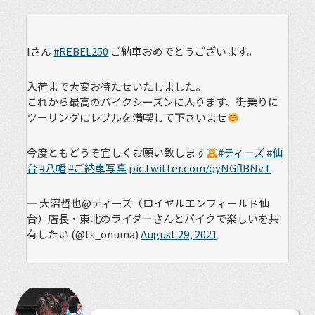
Iさん
#REBEL250
ご納車おめでとうございます。
入荷まで大変お待たせいたしました。
これから最高のバイクシーズンに入ります、街乗りに
ツーリングにレブルを満喫して下さいませ
今度ともどうぞ宜しくお願い致します
#ティーズ
#仙
台
#八幡
#ご納車写真
pic.twitter.com/qyNGflBNvT
— 大沼哲也@ティーズ（ロイヤルエンフィールド仙
台）店長・東北のライダーさんとバイクで楽しいを共
有したい (@ts_onuma)
August 29, 2021