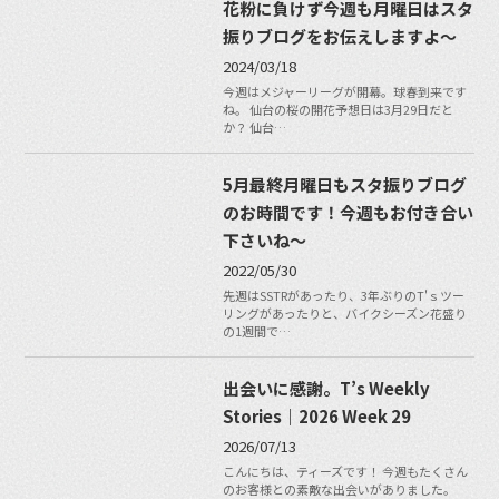
花粉に負けず今週も月曜日はスタ
振りブログをお伝えしますよ～
2024/03/18
今週はメジャーリーグが開幕。球春到来です
ね。 仙台の桜の開花予想日は3月29日だと
か？ 仙台…
5月最終月曜日もスタ振りブログ
のお時間です！今週もお付き合い
下さいね〜
2022/05/30
先週はSSTRがあったり、3年ぶりのT'ｓツー
リングがあったりと、バイクシーズン花盛り
の1週間で…
出会いに感謝。T’s Weekly
Stories｜2026 Week 29
2026/07/13
こんにちは、ティーズです！ 今週もたくさん
のお客様との素敵な出会いがありました。