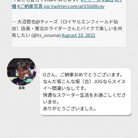
幡
#ご納車写真
pic.twitter.com/aISSb00cxy
— 大沼哲也@ティーズ（ロイヤルエンフィールド仙
台）店長・東北のライダーさんとバイクで楽しいを共
有したい (@ts_onuma)
August 23, 2021
Oさん、ご納車おめでとうございます。
なんだ坂こんな坂（古）JOGならスイス
イ〜間違いなしです。
高橋
快適なスクーター生活をお過ごしくださ
いませ。
ありがとうございました。