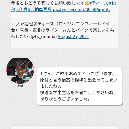
今後ともどうぞ宜しくお願い致します
#ティーズ
#仙
台
#八幡
#ご納車写真
pic.twitter.com/30L9PigebC
— 大沼哲也@ティーズ（ロイヤルエンフィールド仙
台）店長・東北のライダーさんとバイクで楽しいを共
有したい (@ts_onuma)
August 27, 2021
Tさん、ご納車おめでとうございます。
原付と言う最高の相棒と出会ってしまい
ましたねｗ
高橋
快適な学生生活をお過ごしくださいね。
ありがとうございました。