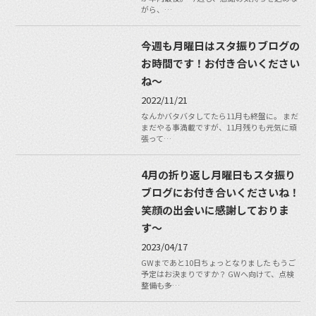
がら、…
今週も月曜日はスタ振りブログの
お時間です！お付き合いください
ね〜
2022/11/21
なんかバタバタしてたら11月も終盤に。 まだ
まだやる事満載ですが、11月残りも元気に頑
張って…
4月の折り返し月曜日もスタ振り
ブログにお付き合いくださいね！
笑顔の出会いに感謝しておりま
す〜
2023/04/17
GWまであと10日ちょっとなりました もうご
予定はお決まりですか？ GWへ向けて、点検
整備も多…