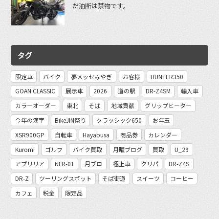
だ油断は禁物です。
タグ
限定車
バイク
夢メッセみやぎ
お客様
HUNTER350
GOAN CLASSIC
展示車
2026
道の駅
DR-Z4SM
輸入車
カラーオーダー
東北
そば
地域貢献
グリップヒーター
今年の漢字
BikeJIN祭り
クラッシック650
お年玉
XSR900GP
自転車
Hayabusa
商品券
カレンダー
Kuromi
ゴルフ
バイク買取
月曜ブログ
買取
U_29
アプリリア
NFR-01
月ブロ
極上車
クリパ
DR-Z4S
DR-Z
ツーリングスポット
そば街道
スイーツ
コーヒー
カフェ
税金
限定品