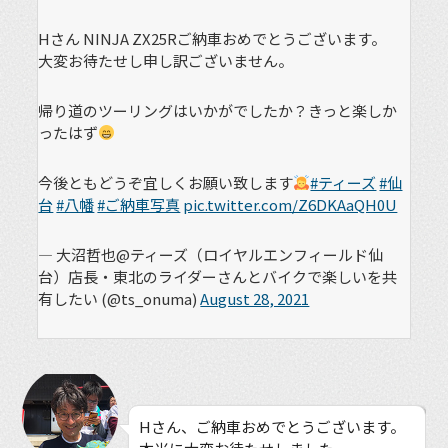
Hさん NINJA ZX25Rご納車おめでとうございます。
大変お待たせし申し訳ございません。
帰り道のツーリングはいかがでしたか？きっと楽しか
ったはず
今後ともどうぞ宜しくお願い致します
#ティーズ
#仙
台
#八幡
#ご納車写真
pic.twitter.com/Z6DKAaQH0U
— 大沼哲也@ティーズ（ロイヤルエンフィールド仙
台）店長・東北のライダーさんとバイクで楽しいを共
有したい (@ts_onuma)
August 28, 2021
Hさん、ご納車おめでとうございます。