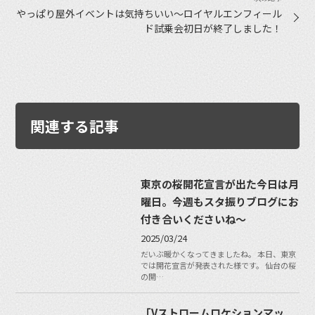
やっぱり屋外イベントは気持ちいい〜ロイヤルエンフィール
ド試乗会初日が終了しました！
関連する記事
東京の桜開花宣言が出た今日は月
曜日。今週もスタ振りブログにお
付き合いくださいね〜
2025/03/24
だいぶ暖かくなってきましたね。 本日、東京
では開花宣言が発表された様です。 仙台の桜
の開…
「Vストロームロケションマッ