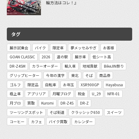
輪方法はコレ！』
タグ
展示試乗会
バイク
限定車
夢メッセみやぎ
お客様
GOAN CLASSIC
2026
道の駅
展示車
低シート高
DR-Z4SM
カラーオーダー
輸入車
地域貢献
BikeJIN祭り
グリップヒーター
今年の漢字
東北
そば
商品券
ゴルフ
限定品
自転車
お年玉
XSR900GP
Hayabusa
極上車
アプリリア
月曜ブログ
税金
U_29
NFR-01
月ブロ
買取
Kuromi
DR-Z4S
DR-Z
ツーリングスポット
そば街道
クラッシック650
スイーツ
コーヒー
カフェ
バイク買取
カレンダー