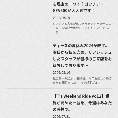
も理由の一つ！？ゴッチア・
GEV600が大人気です！
2022/06/05
ジワジワと人気が出てきたEVスクーター ここ
に来て人気が大爆発してます！ その中でも、
一番…
ティーズの夏休み2024が終了。
明日から私を含め、リフレッシュ
したスタッフが皆様のご来店をお
待ちしております〜
2024/08/16
私の夏休み2024、最終日。 今年も楽しく過ご
せた５日間でした。 お盆親子ゴルフ…
【T’s Weekend Ride Vol.2】世
界が認めた一台を、今週はあなた
の感性で。
2026/07/31