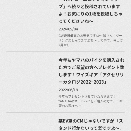
プ」へ続々と投稿されています
よ！お気にりの1枚を投稿しちゃ
ってくださいね〜
2024/05/04
GW連日最高のお天気ですね〜 皆さん！ツー
リング楽しんでますよね〜 って事で、今日は
2月から…
今年もヤマハのバイクを購入され
た方でご希望の方へプレゼント致
します！ワイズギア「アクセサリ
ーカタログ2022−2023」
2022/06/18
今年もプレゼントさせていただきます！
YAMAHAのオートバイをご購入の方で、ご希
望のお客様へ…
某EV車のCMじゃないですが「ス
タンド行かないって楽ですよ〜」