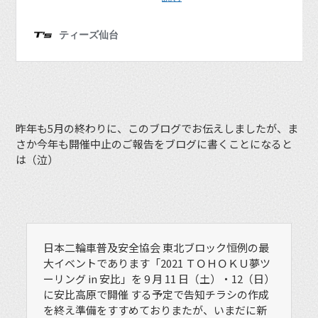
昨年も5月の終わりに、このブログでお伝えしましたが、ま
さか今年も開催中止のご報告をブログに書くことになると
は（泣）
日本二輪車普及安全協会 東北ブロック恒例の最
大イベントであります「2021 ＴＯＨＯＫＵ夢ツ
ーリング in 安比」を 9 月 11 日（土）・12（日）
に安比高原で開催 する予定で告知チラシの作成
を終え準備をすすめておりまたが、いまだに新