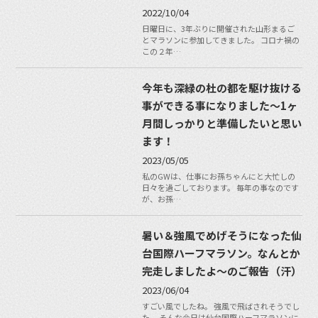
2022/10/04
日曜日に、3年ぶりに開催された山形まるご
とマラソンに参加してきました。 コロナ禍の
この２年…
今年も深緑の杜の都を駆け抜ける
事ができる事になりました〜1ヶ
月間しっかりと準備したいと思い
ます！
2023/05/05
私のGWは、仕事にお孫ちゃんにと大忙しの
日々を過ごしております。 毎年の事なのです
が、お孫…
暑い＆強風でめげそうになった仙
台国際ハーフマラソン。なんとか
完走しましたよ〜のご報告（汗）
2023/06/04
すごい風でしたね。 強風で飛ばされそうでし
た。 そんな今日は仙台国際ハーフマラソンに