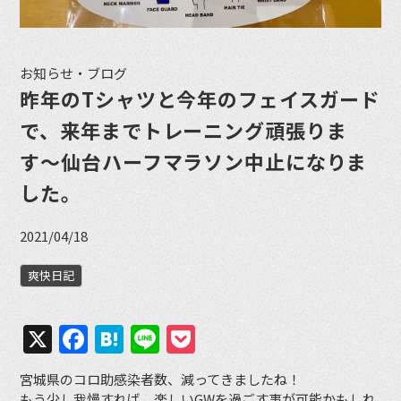
お知らせ・ブログ
昨年のTシャツと今年のフェイスガード
で、来年までトレーニング頑張りま
す〜仙台ハーフマラソン中止になりま
した。
2021/04/18
爽快日記
X
Facebook
Hatena
Line
Pocket
宮城県のコロ助感染者数、減ってきましたね！
もう少し我慢すれば、楽しいGWを過ごす事が可能かもしれ