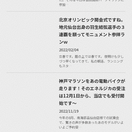
参加…
北京オリンピック開会式ですね。
地元仙台出身の羽生結弦選手の３
連覇を願ってモニュメント参拝ラ
ンｗ
2022/02/04
立春です。暦の上では春です。 夜明けも少し
づつ早くなってきて、私の朝活、ランニング
もスタ…
神戸マラソンをあの電動バイクが
走ります！そのエネルジカの受注
は12月1日から、当店でも受付開
始です〜
2022/11/19
今年の8月、南海部品仙台店様での試乗会
で、驚きの声が多数あったあのモデルがいよ
いよご予約受…