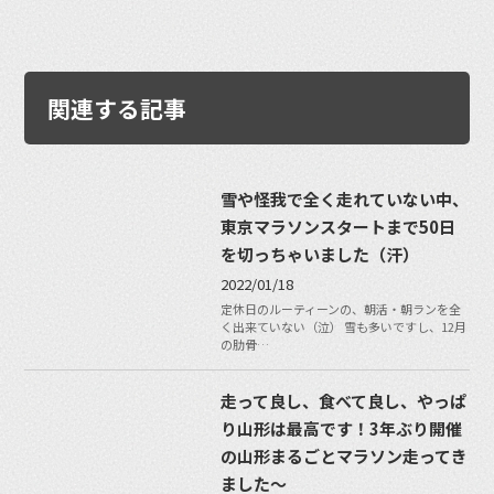
関連する記事
雪や怪我で全く走れていない中、
東京マラソンスタートまで50日
を切っちゃいました（汗）
2022/01/18
定休日のルーティーンの、朝活・朝ランを全
く出来ていない（泣） 雪も多いですし、12月
の肋骨…
走って良し、食べて良し、やっぱ
り山形は最高です！3年ぶり開催
の山形まるごとマラソン走ってき
ました〜