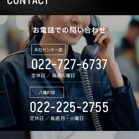
CONTACT
お電話での問い合わせ
本社センター店
022-727-6737
定休日 ／ 毎週火曜日
八幡町店
022-225-2755
定休日 ／ 毎週 月・火曜日