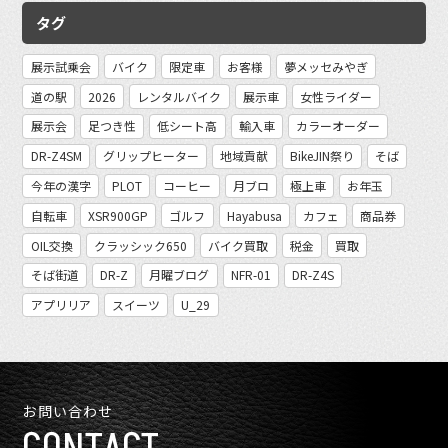
タグ
展示試乗会
バイク
限定車
お客様
夢メッセみやぎ
道の駅
2026
レンタルバイク
展示車
女性ライダー
展示会
足つき性
低シート高
輸入車
カラーオーダー
DR-Z4SM
グリップヒーター
地域貢献
BikeJIN祭り
そば
今年の漢字
PLOT
コーヒー
月ブロ
極上車
お年玉
自転車
XSR900GP
ゴルフ
Hayabusa
カフェ
商品券
OIL交換
クラッシック650
バイク買取
税金
買取
そば街道
DR-Z
月曜ブログ
NFR-01
DR-Z4S
アプリリア
スイーツ
U_29
お問い合わせ