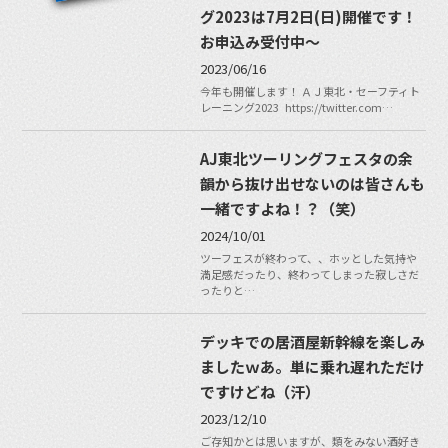
グ2023は7月2日(日)開催です！
お申込み受付中～
2023/06/16
今年も開催します！ ＡＪ東北・セーフティト
レーニング2023 https://twitter.com…
AJ東北ツーリングフェスタの余
韻から抜け出せないのは皆さんも
一緒ですよね！？（笑）
2024/10/01
ツーフェスが終わって、、ホッとした気持や
満足感だったり、終わってしまった寂しさだ
ったりと…
デッキでの居酒屋新幹線を楽しみ
ましたｗあ。単に乗れ遅れただけ
ですけどね（汗）
2023/12/10
ご存知かとは思いますが、類をみない酒好き