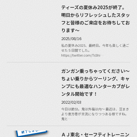
ティーズの夏休み2025が終了。
明日からリフレッシュしたスタッ
フと皆様のご来店をお待ちしてお
ります〜
2025/08/16
私の夏休み2025、最終日。今年も楽しく過ご
せた５日間でした。
https://twitter.com/TsShi…
ガンガン乗っちゃってください〜
ちょい乗りからツーリング、キャ
ンプにも最適なハンターカブがレ
ンタル開始です！
2022/02/03
今日は節分。鬼は外福は内〜 最近は、豆まき
より恵方巻が主流になりつつある様ですね。
鬼と…
ＡＪ東北・セーフティトレーニン