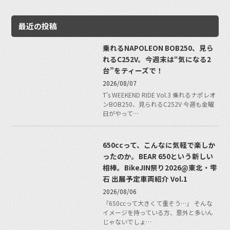
最近の投稿
乗れるNAPOLEON BOB250、見ら
れるC252V。今週末は“気になる2
台”をティーズで！
2026/08/07
T's WEEKEND RIDE Vol.3 乗れるナポレオ
ンBOB250、見られるC252V 今週も金曜
日がやって…
650ccって、こんなに気軽で楽しか
ったのか。BEAR 650という新しい
相棒。BikeJIN祭り2026@東北・雫
石 出展予定車両紹介 Vol.1
2026/08/06
「650ccって大きくて重そう…」 そんな
イメージを持っている方、意外と多いん
じゃないでしょ…