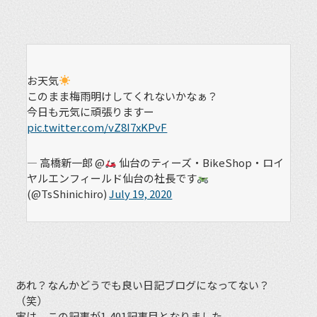
お天気
このまま梅雨明けしてくれないかなぁ？
今日も元気に頑張りますー
pic.twitter.com/vZ8I7xKPvF
— 高橋新一郎 @
仙台のティーズ・BikeShop・ロイ
ヤルエンフィールド仙台の社長です
(@TsShinichiro)
July 19, 2020
あれ？なんかどうでも良い日記ブログになってない？
（笑）
実は、この記事が1,401記事目となりました。