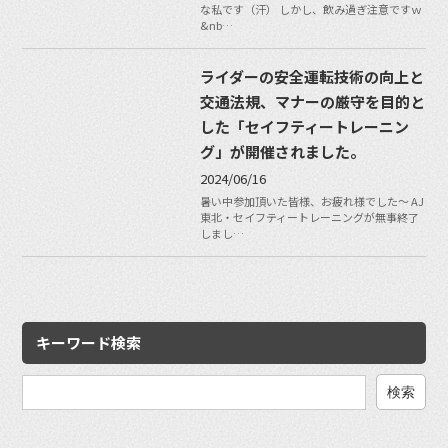
な私です（汗） しかし、飲み過ぎ注意ですｗ
&nb…
ライダーの安全運転技術の向上と
交通法規、マナーの厳守を目的と
した「セイフティートレーニン
グ」が開催されました。
2024/06/16
暑い中参加頂いた皆様、お疲れ様でした〜 AJ
東北・セイフティートレーニングが無事終了
しまし…
キーワード検索
検
索: