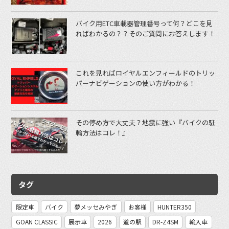
バイク用ETC車載器管理番号って何？どこを見
ればわかるの？？そのご質問にお答えします！
これを見ればロイヤルエンフィールドのトリッ
パーナビゲーションの使い方がわかる！
その停め方で大丈夫？地震に強い『バイクの駐
輪方法はコレ！』
タグ
限定車
バイク
夢メッセみやぎ
お客様
HUNTER350
GOAN CLASSIC
展示車
2026
道の駅
DR-Z4SM
輸入車