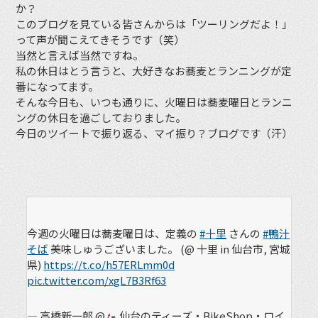
か？
このブログを見ている皆さんからは「ツーリングだよ！」
って声が聞こえてきそうです（笑）
当然と言えば当然ですね。
私の休日はとう言うと、大好きなお蕎麦とランニングが定
番になってます。
そんな今日も、いつも通りに、火曜日は蕎麦曜日とランニ
ングの休日を過ごしておりました。
今日のツイートで振り返る、マイ振り？ブログです（汗）
今週の火曜日は蕎麦曜日は、定義の
#十里
さんの
#鴨汁
そば
美味しゅうございました。 (@ 十里 in 仙台市, 宮城
県)
https://t.co/h57ERLmm0d
pic.twitter.com/xgL7B3Rf63
— 高橋新一郎 @
仙台のティーズ・BikeShop・ロイ