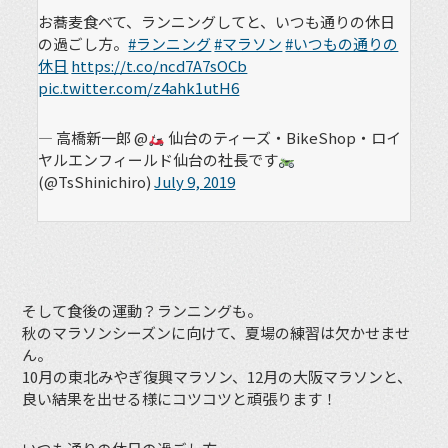
お蕎麦食べて、ランニングしてと、いつも通りの休日
の過ごし方。
#ランニング
#マラソン
#いつもの通りの
休日
https://t.co/ncd7A7sOCb
pic.twitter.com/z4ahk1utH6
— 高橋新一郎 @
仙台のティーズ・BikeShop・ロイ
ヤルエンフィールド仙台の社長です
(@TsShinichiro)
July 9, 2019
そして食後の運動？ランニングも。
秋のマラソンシーズンに向けて、夏場の練習は欠かせませ
ん。
10月の東北みやぎ復興マラソン、12月の大阪マラソンと、
良い結果を出せる様にコツコツと頑張ります！