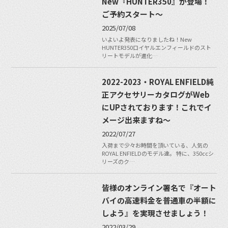
New『HUNTER350』が登場！
ご予約スタート〜
2025/07/08
いよいよ発表になりましたね！New
HUNTER350ロイヤルエンフィールドのスト
リートモデルが進化…
2022-2023・ROYAL ENFIELD純
正アクセサリーカタログがWeb
にUPされております！これでイ
メージ出来ますね〜
2022/07/27
入荷まで少々お時間を頂いている、人気の
ROYAL ENFIELDのモデル達。 特に、350ccシ
リーズのク…
皆様のオンライン署名で『オート
バイの高速料金を普通車の半額に
しよう』を実現させましょう！
2022/03/29