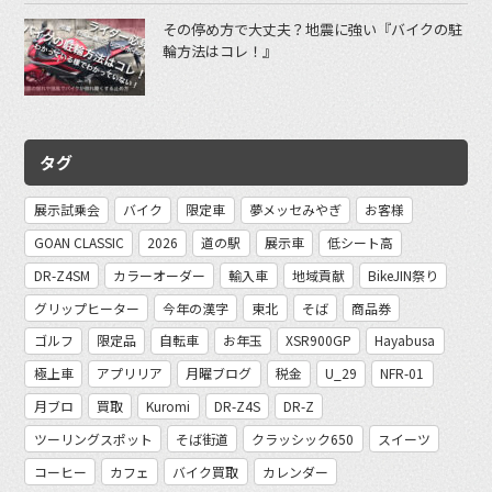
その停め方で大丈夫？地震に強い『バイクの駐
輪方法はコレ！』
タグ
展示試乗会
バイク
限定車
夢メッセみやぎ
お客様
GOAN CLASSIC
2026
道の駅
展示車
低シート高
DR-Z4SM
カラーオーダー
輸入車
地域貢献
BikeJIN祭り
グリップヒーター
今年の漢字
東北
そば
商品券
ゴルフ
限定品
自転車
お年玉
XSR900GP
Hayabusa
極上車
アプリリア
月曜ブログ
税金
U_29
NFR-01
月ブロ
買取
Kuromi
DR-Z4S
DR-Z
ツーリングスポット
そば街道
クラッシック650
スイーツ
コーヒー
カフェ
バイク買取
カレンダー