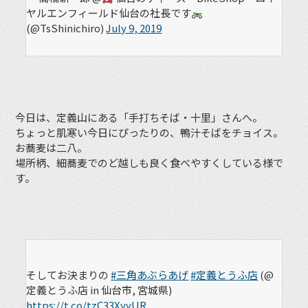
ヤルエンフィールド仙台の社長です
(@TsShinichiro)
July 9, 2019
今日は、定義山にある「手打ちそば・十里」さんへ。
ちょっと肌寒い今日にぴったりの、鴨汁そばをチョイス。
お蕎麦は二八。
場所柄、細蕎麦でのど越しも良く食べやすくしている様で
す。
そしてお決まりの
#三角あぶらあげ
#定義とうふ店
(@
定義とうふ店 in 仙台市, 宮城県)
https://t.co/tzC33XyyUR