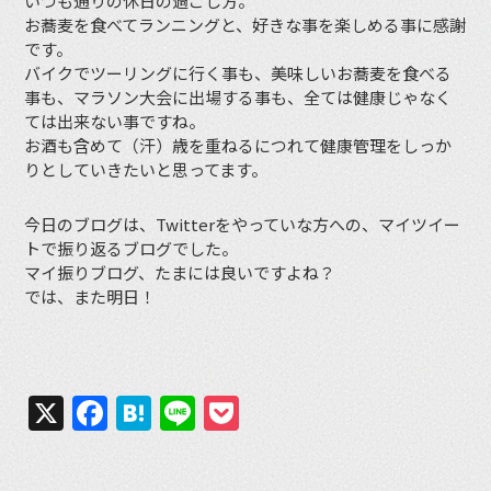
いつも通りの休日の過ごし方。
お蕎麦を食べてランニングと、好きな事を楽しめる事に感謝
です。
バイクでツーリングに行く事も、美味しいお蕎麦を食べる
事も、マラソン大会に出場する事も、全ては健康じゃなく
ては出来ない事ですね。
お酒も含めて（汗）歳を重ねるにつれて健康管理をしっか
りとしていきたいと思ってます。
今日のブログは、Twitterをやっていな方への、マイツイー
トで振り返るブログでした。
マイ振りブログ、たまには良いですよね？
では、また明日！
X
Facebook
Hatena
Line
Pocket