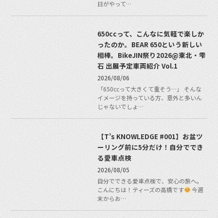
日がやって…
650ccって、こんなに気軽で楽しか
ったのか。BEAR 650という新しい
相棒。BikeJIN祭り2026@東北・雫
石 出展予定車両紹介 Vol.1
2026/08/06
「650ccって大きくて重そう…」 そんな
イメージを持っている方、意外と多いん
じゃないでしょ…
【T’s KNOWLEDGE #001】お盆ツ
ーリング前に5分だけ！自分ででき
る愛車点検
2026/08/05
自分でできる愛車点検で、安心の旅へ。
こんにちは！ティーズの高橋です
今週
末からお…