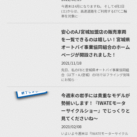
今週末は4月になりますね。 そして4月2日
(土)からは、高速道路をご利用するETC二輪
車を対象に…
安心のAJ宮城加盟店の販売車両
を一覧できるのは嬉しい！宮城県
オートバイ事業協同組合のホーム
ページが開設されました！
2021/11/18
先日、私のFBと宮城県オートバイ事業協同組
合（以下・AJ宮城）のFBではフライング気味
にお知ら…
今週末の岩手には貴重なモデルが
勢揃いします！『IWATEモータ
ーサイクルショー』でじっくりと
見てくださいね〜
2023/02/08
いよいよ今週末は『IWATEモーターサイクル