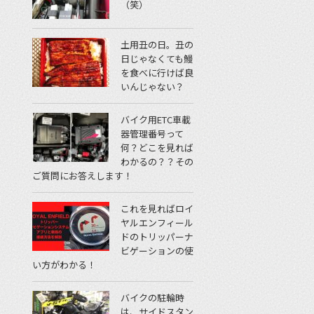
（笑）
土用丑の日。丑の
日じゃなくても鰻
を食べに行けば良
いんじゃない？
バイク用ETC車載
器管理番号って
何？どこを見れば
わかるの？？その
ご質問にお答えします！
これを見ればロイ
ヤルエンフィール
ドのトリッパーナ
ビゲーションの使
い方がわかる！
バイクの駐輪時
は、サイドスタン