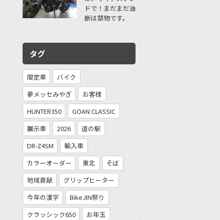
ドで！まだまだ油
断は禁物です。
タグ
限定車
バイク
夢メッセみやぎ
お客様
HUNTER350
GOAN CLASSIC
展示車
2026
道の駅
DR-Z4SM
輸入車
カラーオーダー
東北
そば
地域貢献
グリップヒーター
今年の漢字
BikeJIN祭り
クラッシック650
お年玉