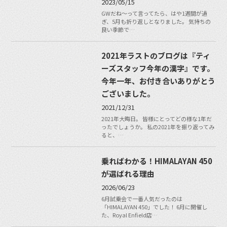
2023/05/15
GWだね〜って言ってたら、はや1週間が過
ぎ、5月も折り返しとなりました。 気持ちの
良い季節で…
2021年ラストのブログは『ティ
ーズスタッフ今年の漢字』です。
今年一年、お付き合いありがとう
ございました。
2021/12/31
2021年大晦日。 皆様にとってどの様な1年だ
ったでしょうか。 私の2021年を振り返ってみ
ると、…
乗ればわかる！HIMALAYAN 450
が選ばれる理由
2026/06/23
6月試乗会で一番人気だったのは
「HIMALAYAN 450」でした！ 6月に開催し
た、Royal Enfield店…