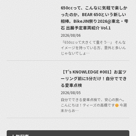
650ccって、こんなに気軽で楽しか
ったのか。BEAR 650という新しい
相棒。BikeJIN祭り2026@東北・雫
石 出展予定車両紹介 Vol.1
2026/08/06
「650ccって大きくて重そう…」 そんな
イメージを持っている方、意外と多いん
じゃないでしょ…
【T’s KNOWLEDGE #001】お盆ツ
ーリング前に5分だけ！自分ででき
る愛車点検
2026/08/05
自分でできる愛車点検で、安心の旅へ。
こんにちは！ティーズの高橋です
今週
末からお…