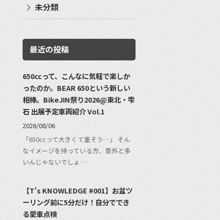
未分類
最近の投稿
650ccって、こんなに気軽で楽しか
ったのか。BEAR 650という新しい
相棒。BikeJIN祭り2026@東北・雫
石 出展予定車両紹介 Vol.1
2026/08/06
「650ccって大きくて重そう…」 そん
なイメージを持っている方、意外と多
いんじゃないでしょ…
【T’s KNOWLEDGE #001】お盆ツ
ーリング前に5分だけ！自分ででき
る愛車点検