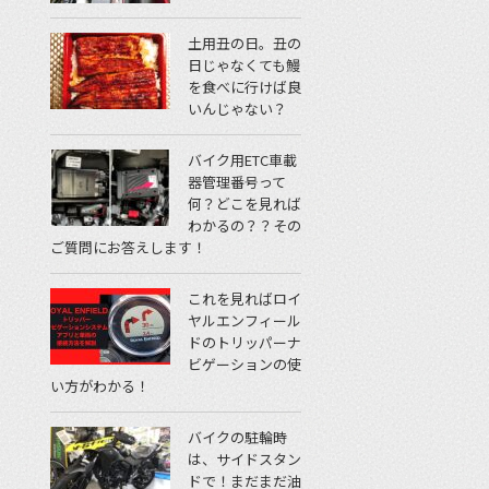
土用丑の日。丑の
日じゃなくても鰻
を食べに行けば良
いんじゃない？
バイク用ETC車載
器管理番号って
何？どこを見れば
わかるの？？その
ご質問にお答えします！
これを見ればロイ
ヤルエンフィール
ドのトリッパーナ
ビゲーションの使
い方がわかる！
バイクの駐輪時
は、サイドスタン
ドで！まだまだ油