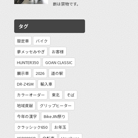
断は禁物です。
タグ
限定車
バイク
夢メッセみやぎ
お客様
HUNTER350
GOAN CLASSIC
展示車
2026
道の駅
DR-Z4SM
輸入車
カラーオーダー
東北
そば
地域貢献
グリップヒーター
今年の漢字
BikeJIN祭り
クラッシック650
お年玉