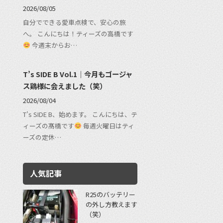
2026/08/05
自分でできる愛車点検で、安心の旅
へ。 こんにちは！ティーズの高橋です
今週末からお…
T’s SIDE B Vol.1｜今月もゴージャ
ス鶏様に会えました（笑）
2026/08/04
T’s SIDE B、始めます。 こんにちは、テ
ィーズの髙橋です
毎週火曜日はティ
ーズの定休…
人気記事
R25のバッテリー
の外し方教えます
（笑）