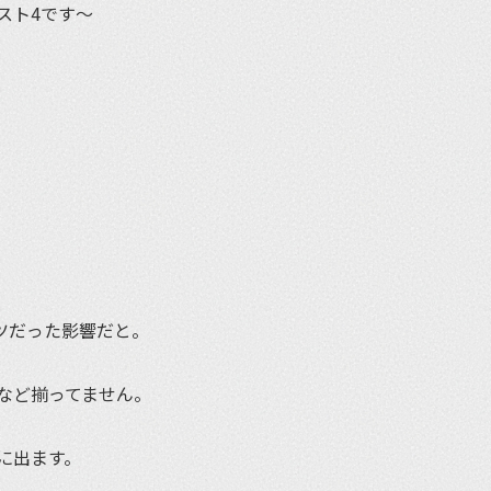
スト4です〜
ツだった影響だと。
など揃ってません。
に出ます。