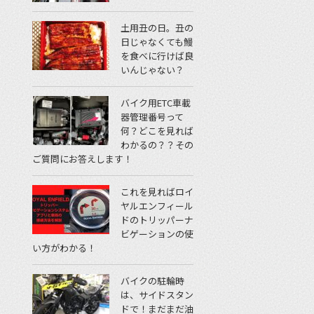
土用丑の日。丑の
日じゃなくても鰻
を食べに行けば良
いんじゃない？
バイク用ETC車載
器管理番号って
何？どこを見れば
わかるの？？その
ご質問にお答えします！
これを見ればロイ
ヤルエンフィール
ドのトリッパーナ
ビゲーションの使
い方がわかる！
バイクの駐輪時
は、サイドスタン
ドで！まだまだ油