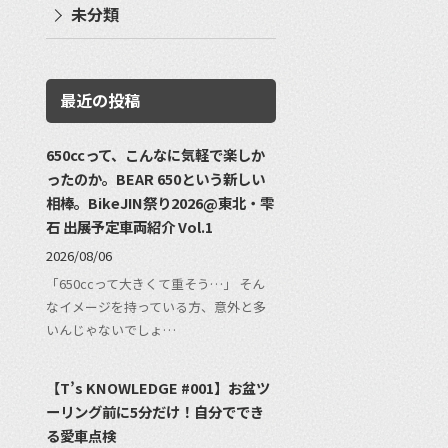
未分類
最近の投稿
650ccって、こんなに気軽で楽しか
ったのか。BEAR 650という新しい
相棒。BikeJIN祭り2026@東北・雫
石 出展予定車両紹介 Vol.1
2026/08/06
「650ccって大きくて重そう…」 そん
なイメージを持っている方、意外と多
いんじゃないでしょ…
【T’s KNOWLEDGE #001】お盆ツ
ーリング前に5分だけ！自分ででき
る愛車点検