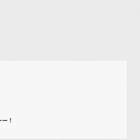
et
ーー！