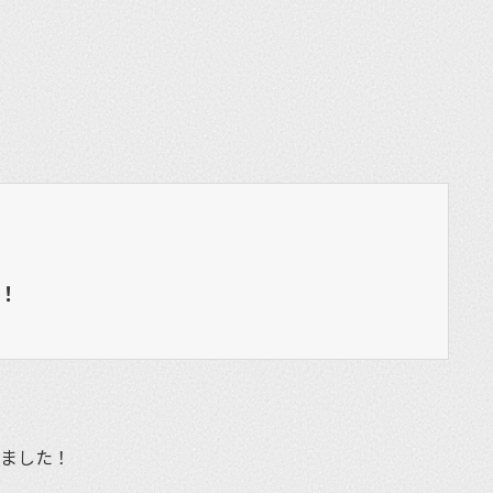
！
しました！