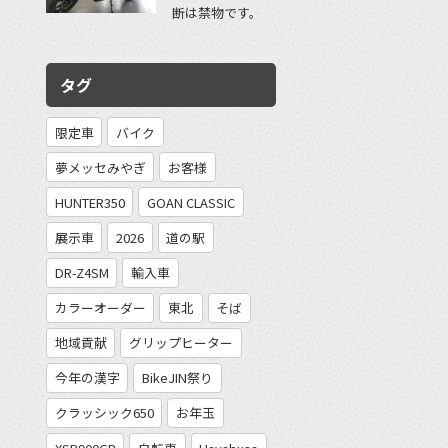
断は禁物です。
タグ
限定車
バイク
夢メッセみやぎ
お客様
HUNTER350
GOAN CLASSIC
展示車
2026
道の駅
DR-Z4SM
輸入車
カラーオーダー
東北
そば
地域貢献
グリップヒーター
今年の漢字
BikeJIN祭り
クラッシック650
お年玉