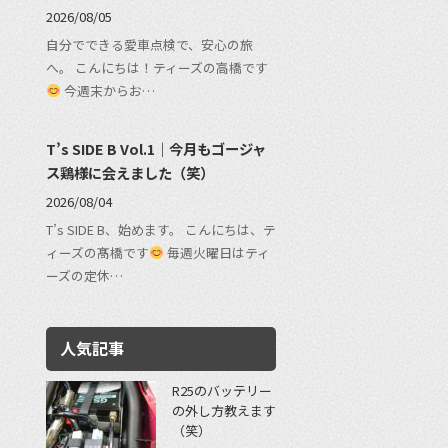
2026/08/05
自分でできる愛車点検で、安心の旅
へ。 こんにちは！ティーズの高橋です
今週末からお…
T’s SIDE B Vol.1｜今月もゴージャ
ス鶏様に会えました（笑）
2026/08/04
T’s SIDE B、始めます。 こんにちは、テ
ィーズの髙橋です
毎週火曜日はティ
ーズの定休…
人気記事
R25のバッテリー
の外し方教えます
（笑）