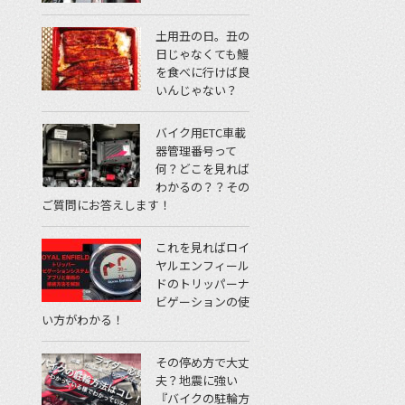
土用丑の日。丑の
日じゃなくても鰻
を食べに行けば良
いんじゃない？
バイク用ETC車載
器管理番号って
何？どこを見れば
わかるの？？その
ご質問にお答えします！
これを見ればロイ
ヤルエンフィール
ドのトリッパーナ
ビゲーションの使
い方がわかる！
その停め方で大丈
夫？地震に強い
『バイクの駐輪方