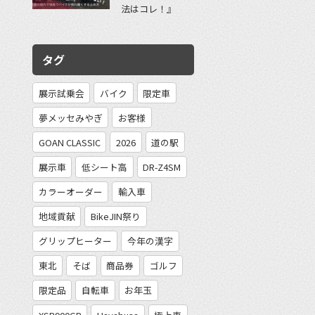
法はコレ！』
タグ
展示試乗会
バイク
限定車
夢メッセみやぎ
お客様
GOAN CLASSIC
2026
道の駅
展示車
低シート高
DR-Z4SM
カラーオーダー
輸入車
地域貢献
BikeJIN祭り
グリップヒーター
今年の漢字
東北
そば
商品券
ゴルフ
限定品
自転車
お年玉