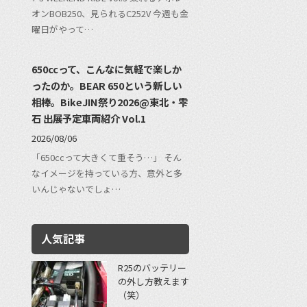
オンBOB250、見られるC252V 今週も金
曜日がやって…
650ccって、こんなに気軽で楽しか
ったのか。BEAR 650という新しい
相棒。BikeJIN祭り2026@東北・雫
石 出展予定車両紹介 Vol.1
2026/08/06
「650ccって大きくて重そう…」 そん
なイメージを持っている方、意外と多
いんじゃないでしょ…
人気記事
R25のバッテリー
の外し方教えます
（笑）