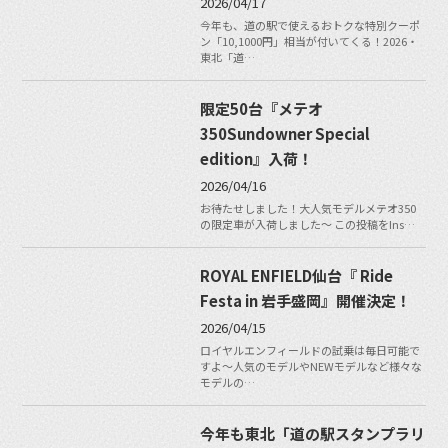
2026/04/17
今年も、道の駅で使えるおトクな特別クーポ
ン「10,1000円」相当が付いてくる！2026・
東北「道…
限定50台『メテオ
350Sundowner Special
edition』入荷！
2026/04/16
お待たせしました！大人気モデルメテオ350
の限定車が入荷しました〜 この投稿をIns…
ROYAL ENFIELD仙台『 Ride
Festa in 岩手盛岡』開催決定！
2026/04/15
ロイヤルエンフィールドの試乗は毎日可能で
すよ〜人気のモデルやNEWモデルなど様々な
モデルの…
今年も東北「道の駅スタンプラリ