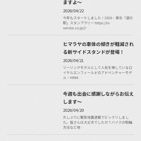
ますよ〜
2026/04/22
今年もスタートしました！2026・東北「道の
駅」スタンプラリー https://ts-
sendai.co.jp/2…
ヒマラヤの車体の傾きが軽減され
る新サイドスタンドが登場！
2026/04/21
ツーリングモデルとして人気を博しているロ
イヤルエンフィールドのアドベンチャーモデ
ル・HIMA…
今週も出会に感謝しながらお伝え
します〜
2026/04/20
久しぶりに緊急地震速報でビックリしまし
た。皆さんは大丈夫でしたか？バイクの駐輪
方法など地…