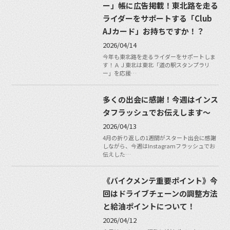
ー」帳に広告掲載！東北路を走る
ライダーをサポートする「Club
AJカード」お持ちですか！？
2026/04/14
今年も東北路を走るライダーをサポートしま
す！ＡＪ東北は東北「道の駅スタンプラリ
ー」を応援…
多くの出会に感謝！今週はインス
タフラッシュでお伝えします〜
2026/04/13
4月の折り返しの1週間がスタート出会に感謝
しながら、今週はInstagramフラッシュでお
伝えした…
《バイクメンテ重要ポイント》今
回はドライブチェーンの調整方法
と給油ポイントについて！
2026/04/12