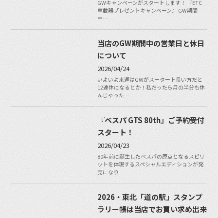
GWキャンペーンがスタートします！ 『ETC
車載器プレゼントキャンペーン』 GW期間
中…
当店のGW期間中の営業日と休日
について
2026/04/24
いよいよ来週はGWがスータート長い方だと
12連休になるとか！私だったら月の半分も休
んじゃった…
『ベスパ GTS 80th』ご予約受付
スタート！
2026/04/23
80年前に誕生したベスパの原点となるスピリ
ットを体現するスペシャルエディションが発
売になり…
2026・東北「道の駅」スタンプ
ラリー帳は当店でお買い求め出来