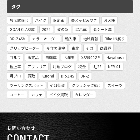
タグ
展示試乗会
バイク
限定車
夢メッセみやぎ
お客様
GOAN CLASSIC
2026
道の駅
展示車
低シート高
DR-Z4SM
カラーオーダー
輸入車
地域貢献
BikeJIN祭り
グリップヒーター
今年の漢字
東北
そば
商品券
ゴルフ
限定品
自転車
お年玉
XSR900GP
Hayabusa
極上車
アプリリア
月曜ブログ
税金
U_29
NFR-01
月ブロ
買取
Kuromi
DR-Z4S
DR-Z
ツーリングスポット
そば街道
クラッシック650
スイーツ
コーヒー
カフェ
バイク買取
カレンダー
お問い合わせ
CONTACT