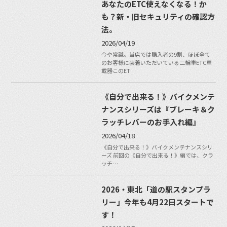
あなたのETC使えなくなる！か
も？新・旧セキュリティの確認方
法。
2026/04/19
今や常識。当店では購入者の9割、ほぼ全て
のお客様に装着いただいている二輪車ETC車
載器このET…
《自分で出来る！》バイクメンテ
ナンスシリーズは『ブレーキ＆ク
ラッチレバーのお手入れ編』
2026/04/18
《自分で出来る！》バイクメンテナンスシリ
ーズ 前回の《自分で出来る！》編では、クラ
ッチ…
2026・東北「道の駅スタンプラ
リー」今年も4月22日スタートで
す！