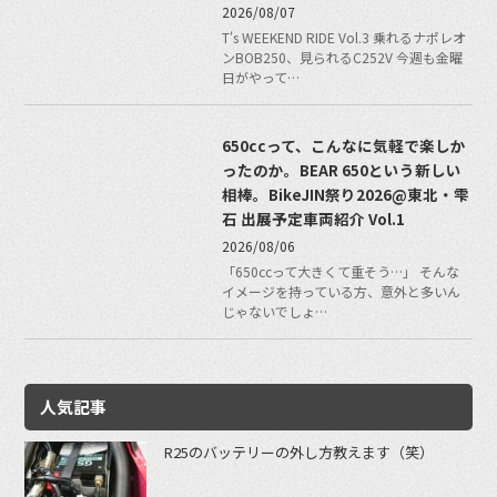
2026/08/07
T's WEEKEND RIDE Vol.3 乗れるナポレオ
ンBOB250、見られるC252V 今週も金曜
日がやって…
650ccって、こんなに気軽で楽しか
ったのか。BEAR 650という新しい
相棒。BikeJIN祭り2026@東北・雫
石 出展予定車両紹介 Vol.1
2026/08/06
「650ccって大きくて重そう…」 そんな
イメージを持っている方、意外と多いん
じゃないでしょ…
人気記事
R25のバッテリーの外し方教えます（笑）