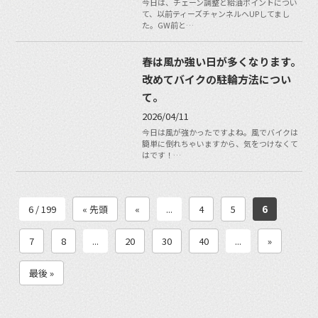
今日は、チェーン調整と給油ポイントについ
て、以前ティーズチャンネルへUPしてまし
た。GW前と…
春は風か強い日が多くなります。
改めてバイクの駐輪方法につい
て。
2026/04/11
今日は風が強かったですよね。風でバイクは
簡単に倒れちゃいますから、気をつけなくて
はです！…
6 / 199
« 先頭
«
...
4
5
6
7
8
...
20
30
40
...
»
最後 »