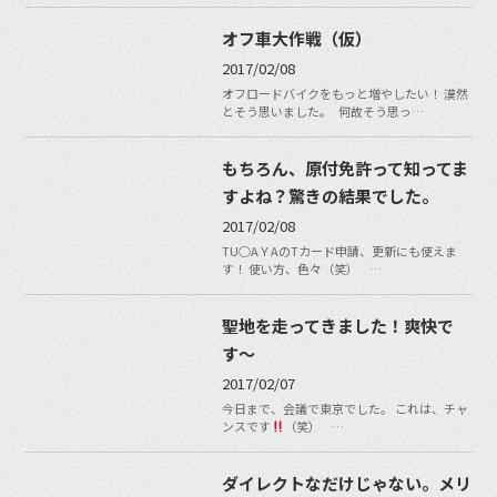
オフ車大作戦（仮）
2017/02/08
オフロードバイクをもっと増やしたい！ 漠然
とそう思いました。 何故そう思っ…
もちろん、原付免許って知ってま
すよね？驚きの結果でした。
2017/02/08
TU○AＹAのTカード申請、更新にも使えま
す！ 使い方、色々（笑） …
聖地を走ってきました！爽快で
す〜
2017/02/07
今日まで、会議で東京でした。 これは、チャ
ンスです
（笑） …
ダイレクトなだけじゃない。メリ