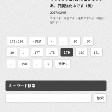
あ、肝臓強化中です（笑）
2017/02/05
やばいよー今週だよ〜 走れてないよ〜練習不
足だよ〜 …
179 / 199
« 先頭
«
...
10
20
30
...
177
178
179
180
181
...
190
...
»
最後 »
キーワード検索
検
索: