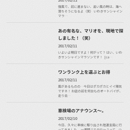
強風で、前に進まない、追い風の時は、海へ
落ちそうになるよ（笑） いわきサンシャイン
マラ…
あの有名な、マリオを、現地で探
しました！（笑）
2017/02/11
いよいよ明日ですよ！何がって？ はい、いわ
きサンシャインマラソンです！ [ca…
ワンランク上を選ぶとお得
2017/02/11
風があるものの…今日はポカポカとイイ陽気
ですネ！ お店の前を何台ものオートバイが、
走り去…
車検場のアナウンス～。
2017/02/10
今日、久々に車検に駆り出され陸運支局に行
ってきました。 一週間ぶりかな～？って、つ