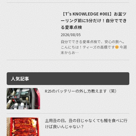
【T’s KNOWLEDGE #001】お盆ツ
ーリング前に5分だけ！自分ででき
る愛車点検
2026/08/05
自分でできる愛車点検で、安心の旅へ。
こんにちは！ティーズの高橋です
今週
末からお…
人気記事
R25のバッテリーの外し方教えます（笑）
土用丑の日。丑の日じゃなくても鰻を食べに行
けば良いんじゃない？