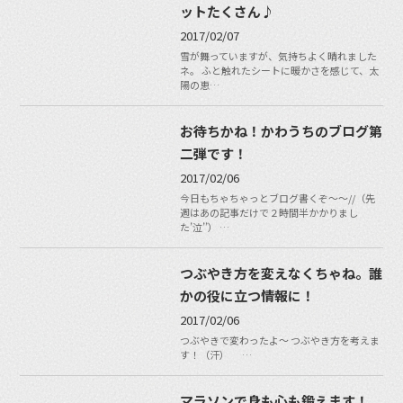
ットたくさん♪
2017/02/07
雪が舞っていますが、気持ちよく晴れました
ネ。 ふと触れたシートに暖かさを感じて、太
陽の恵…
お待ちかね！かわうちのブログ第
二弾です！
2017/02/06
今日もちゃちゃっとブログ書くぞ～～//（先
週はあの記事だけで２時間半かかりまし
た’泣’’） …
つぶやき方を変えなくちゃね。誰
かの役に立つ情報に！
2017/02/06
つぶやきで変わったよ〜 つぶやき方を考えま
す！（汗） …
マラソンで身も心も鍛えます！