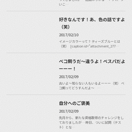
いこ…
好きなんです！あ、色の話ですよ
（笑）
2017/02/10
イメージカラーって？ ティーズブルーとは
（笑） [caption id="attachment_277…
ベコ飼うだ〜違うよ！ベスパだよ
ーーー！
2017/02/09
古いよ〜知らない人もいるよーーー（笑） ベ
コ飼ってどうすんだよ〜 …
自分へのご褒美
2017/02/09
先月から、新たな資格取得のチャレンジをし
ておりましたが… 昨日、ついに試問（テス
ト）とな…