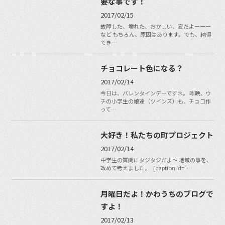
要な事です！
2017/02/15
故障した、壊れた、おかしい、変だよーーー
など もちろん、原因はあります。でも、納得
でき…
チョコレート色になる？
2017/02/14
今日は、バレンタインデーですネ。 昨晩、ウ
チの小学生の娘達（ツインズ）も、チョコ作
って…
大好き！私たちの町プロジェクト
2017/02/14
中学生の質問にタジタジだよ〜 地域の事を、
改めて考えました。 [caption id="…
月曜日だよ！かわうちのブログで
すよ！
2017/02/13