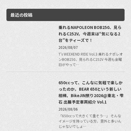
最近の投稿
乗れるNAPOLEON BOB250、見ら
れるC252V。今週末は“気になる2
台”をティーズで！
2026/08/07
T's WEEKEND RIDE Vol.3 乗れるナポレオ
ンBOB250、見られるC252V 今週も金曜
日がやって…
650ccって、こんなに気軽で楽しか
ったのか。BEAR 650という新しい
相棒。BikeJIN祭り2026@東北・雫
石 出展予定車両紹介 Vol.1
2026/08/06
「650ccって大きくて重そう…」 そんな
イメージを持っている方、意外と多いん
じゃないでしょ…