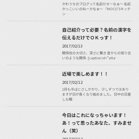
かわうちのブログって名前だせーなぁ～ 名前
かっこいいのねーかなぁ～ 「MOCO'Sキッチ
ン…
自己紹介って必要？名前の漢字を
伝えるだけでＯＫっす！
2017/02/13
関係性の大切さ、深さに驚き 昔からの知り合
いのような関係 [caption id="atta…
近場で楽しめます！！
2017/02/12
2月も半ばにさしかかり、少しずつではあり
ますが日が長くなり始めました。 日中の日差
しも暖…
今日はこれになっちゃいます！
あ！って思ったあなた、すみませ
ん（笑）
2017/02/12