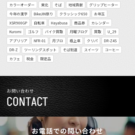
カラーオーダー
東北
そば
地域貢献
グリップヒーター
今年の漢字
BikeJIN祭り
クラッシック650
お年玉
XSR900GP
自転車
Hayabusa
商品券
カレンダー
Kuromi
ゴルフ
バイク買取
月曜ブログ
買取
U_29
アプリリア
NFR-01
月ブロ
極上車
クリパ
DR-Z4S
DR-Z
ツーリングスポット
そば街道
スイーツ
コーヒー
カフェ
税金
限定品
お問い合わせ
CONTACT
お電話での問い合わせ