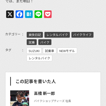
では、また明日！
X
Facebook
Hatena
Line
Pocket
カテゴリー
爽快日記
レンタルバイク
バイクライフ
試乗
バイク
タグ
SUZUKI
試乗車
NEWモデル
レンタルバイク
この記事を書いた人
高橋 新一郎
バイクショップティーズ 社長