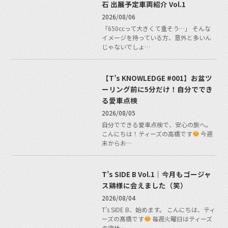
石 出展予定車両紹介 Vol.1
2026/08/06
「650ccって大きくて重そう…」 そんな
イメージを持っている方、意外と多いん
じゃないでしょ…
【T’s KNOWLEDGE #001】お盆ツ
ーリング前に5分だけ！自分ででき
る愛車点検
2026/08/05
自分でできる愛車点検で、安心の旅へ。
こんにちは！ティーズの高橋です
今週
末からお…
T’s SIDE B Vol.1｜今月もゴージャ
ス鶏様に会えました（笑）
2026/08/04
T’s SIDE B、始めます。 こんにちは、ティ
ーズの髙橋です
毎週火曜日はティーズ
の定休…