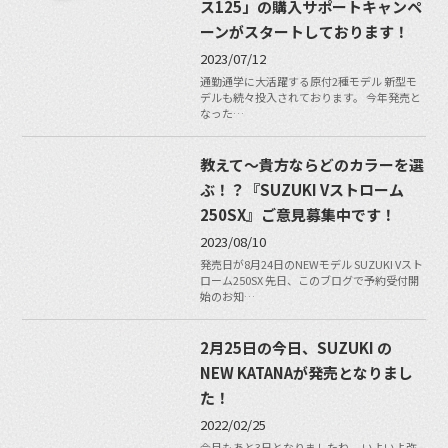
ス125」の購入サポートキャンペ
ーンがスタートしております！
2023/07/12
通勤通学に大活躍する原付2種モデル 新型モ
デルも続々投入されております。 今年発売と
なった…
教えて〜貴方ならどのカラーを選
ぶ！？『SUZUKI Vストローム
250SX』ご意見募集中です！
2023/08/10
発売日が8月24日のNEWモデル SUZUKI Vスト
ローム250SX 先日、このブログで予約受付開
始のお知…
2月25日の今日、SUZUKI の
NEW KATANAが発売となりまし
た！
2022/02/25
今月もあと3日となりましたね。 いよいよ弥