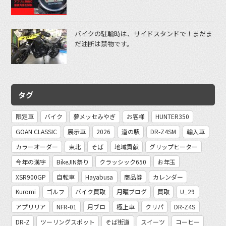
バイクの駐輪時は、サイドスタンドで！まだま
だ油断は禁物です。
タグ
限定車
バイク
夢メッセみやぎ
お客様
HUNTER350
GOAN CLASSIC
展示車
2026
道の駅
DR-Z4SM
輸入車
カラーオーダー
東北
そば
地域貢献
グリップヒーター
今年の漢字
BikeJIN祭り
クラッシック650
お年玉
XSR900GP
自転車
Hayabusa
商品券
カレンダー
Kuromi
ゴルフ
バイク買取
月曜ブログ
買取
U_29
アプリリア
NFR-01
月ブロ
極上車
クリパ
DR-Z4S
DR-Z
ツーリングスポット
そば街道
スイーツ
コーヒー