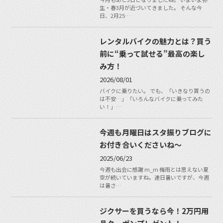
生・春3月が近づいてきました。 そんな今
日、2月25…
レンタルバイクの魅力とは？買う
前に“乗って試せる”最高の楽し
み方！
2026/08/01
バイクに乗りたい。 でも、「いきなり買うの
は不安…」「いろんなバイクに乗ってみた
い！」…
今週も月曜日はスタ振りブログに
お付き合いくださいね〜
2025/06/23
今週も出会に感謝 m_m 梅雨とは思えない夏
空が続いていますね。連日暑いですが、今週
は暑さ…
ジクサーを買うなら今！2万円用