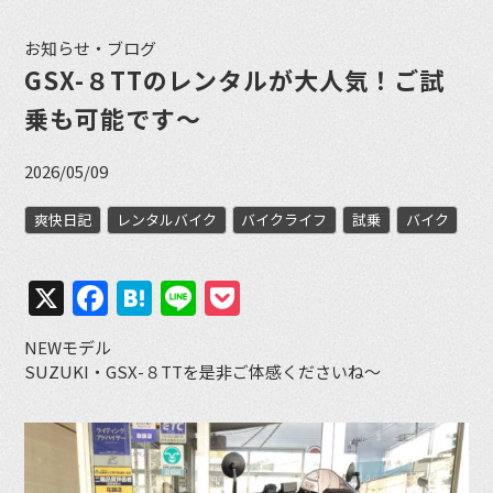
お知らせ・ブログ
GSX-８TTのレンタルが大人気！ご試
乗も可能です〜
2026/05/09
爽快日記
レンタルバイク
バイクライフ
試乗
バイク
X
Facebook
Hatena
Line
Pocket
NEWモデル
SUZUKI・GSX-８TTを是非ご体感くださいね〜