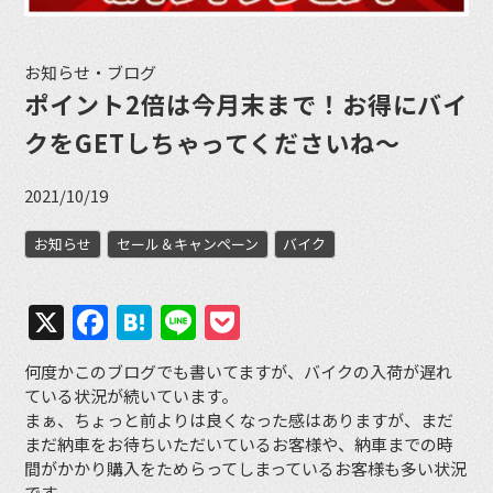
お知らせ・ブログ
ポイント2倍は今月末まで！お得にバイ
クをGETしちゃってくださいね〜
2021/10/19
お知らせ
セール＆キャンペーン
バイク
X
Facebook
Hatena
Line
Pocket
何度かこのブログでも書いてますが、バイクの入荷が遅れ
ている状況が続いています。
まぁ、ちょっと前よりは良くなった感はありますが、まだ
まだ納車をお待ちいただいているお客様や、納車までの時
間がかかり購入をためらってしまっているお客様も多い状況
です。