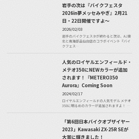
岩手の次は『バイクフェスタ
2026in夢メッセみやぎ』2月21
日・22日開催ですよ〜
2026/02/03
岩手のバイクフェスタが終わると次は、AJ東
北と南海部品仙台店のコラボイベント『バイ
クフェス…
人気のロイヤルエンフィールド・
メテオ350にNEWカラーが追加
されます！『METERO350
Aurora』Coming Soon
2024/02/17
ロイヤルエンフィールドの人気モデル メテオ
350に明るめのカラーが追加されますよ！ …
「第6回日本バイクオブザイヤー
2023」Kawasaki ZX-25R SEが
大賞に輝きました！