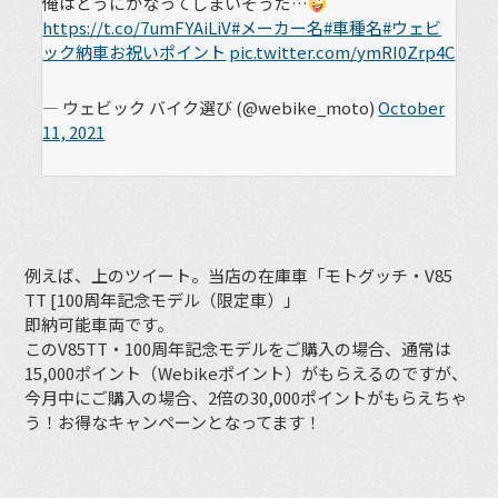
俺はどうにかなってしまいそうだ…
https://t.co/7umFYAiLiV
#メーカー名
#車種名
#ウェビ
ック納車お祝いポイント
pic.twitter.com/ymRI0Zrp4C
— ウェビック バイク選び (@webike_moto)
October
11, 2021
例えば、上のツイート。当店の在庫車「モトグッチ・V85
TT
[100周年記念モデル（限定車）」
即納可能車両です。
このV85TT・100周年記念モデルをご購入の場合、通常は
15,000ポイント（Webikeポイント）がもらえるのですが、
今月中にご購入の場合、2倍の30,000ポイントがもらえちゃ
う！お得なキャンペーンとなってます！