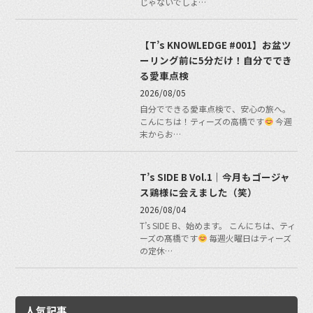
じゃないでしょ…
【T’s KNOWLEDGE #001】お盆ツ
ーリング前に5分だけ！自分ででき
る愛車点検
2026/08/05
自分でできる愛車点検で、安心の旅へ。
こんにちは！ティーズの高橋です
今週
末からお…
T’s SIDE B Vol.1｜今月もゴージャ
ス鶏様に会えました（笑）
2026/08/04
T’s SIDE B、始めます。 こんにちは、ティ
ーズの髙橋です
毎週火曜日はティーズ
の定休…
人気記事