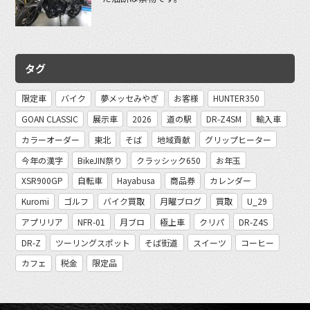
タグ
限定車
バイク
夢メッセみやぎ
お客様
HUNTER350
GOAN CLASSIC
展示車
2026
道の駅
DR-Z4SM
輸入車
カラーオーダー
東北
そば
地域貢献
グリップヒーター
今年の漢字
BikeJIN祭り
クラッシック650
お年玉
XSR900GP
自転車
Hayabusa
商品券
カレンダー
Kuromi
ゴルフ
バイク買取
月曜ブログ
買取
U_29
アプリリア
NFR-01
月ブロ
極上車
クリパ
DR-Z4S
DR-Z
ツーリングスポット
そば街道
スイーツ
コーヒー
カフェ
税金
限定品