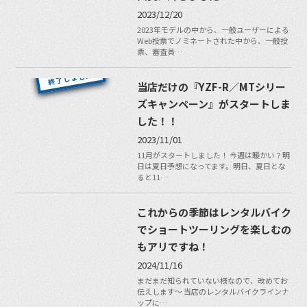
2023/12/20
2023年モデルの中から、一般ユーザーによる
Web投票でノミネートされた中から、一般投
票、審査員…
当店だけの『YZF-R／MTシリー
ズキャンペーン』がスタートしま
した！！
2023/11/01
11月がスタートしました！ 今週は暖かい？明
日は夏日予想になってます。明日、夏日とな
ると11…
これからの季節はレンタルバイク
でショートツーリングを楽しむの
もアリですね！
2024/11/16
まだまだ知られていない様なので、改めてお
伝えします〜 当店のレンタルバイクラインナ
ップに…