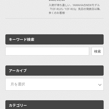
入荷が待ち遠しい、YAMAHAのNEWモデル
『YZF-R125／YZF-R15』 先日の発表日以降、
多くのお客様…
キーワード検索
検
索:
アーカイブ
カテゴリー