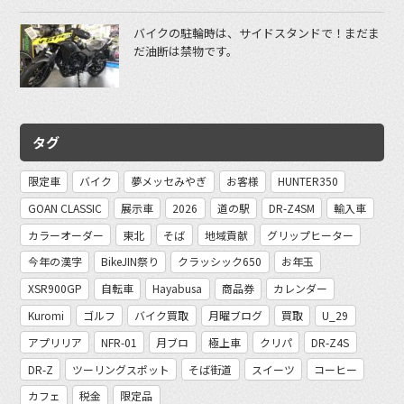
バイクの駐輪時は、サイドスタンドで！まだま
だ油断は禁物です。
タグ
限定車
バイク
夢メッセみやぎ
お客様
HUNTER350
GOAN CLASSIC
展示車
2026
道の駅
DR-Z4SM
輸入車
カラーオーダー
東北
そば
地域貢献
グリップヒーター
今年の漢字
BikeJIN祭り
クラッシック650
お年玉
XSR900GP
自転車
Hayabusa
商品券
カレンダー
Kuromi
ゴルフ
バイク買取
月曜ブログ
買取
U_29
アプリリア
NFR-01
月ブロ
極上車
クリパ
DR-Z4S
DR-Z
ツーリングスポット
そば街道
スイーツ
コーヒー
カフェ
税金
限定品