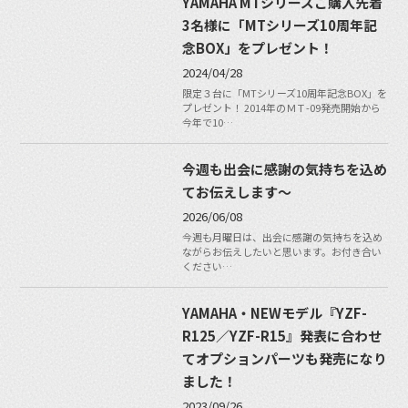
YAMAHA MTシリーズご購入先着
3名様に「MTシリーズ10周年記
念BOX」をプレゼント！
2024/04/28
限定３台に「MTシリーズ10周年記念BOX」を
プレゼント！ 2014年のＭＴ-09発売開始から
今年で10…
今週も出会に感謝の気持ちを込め
てお伝えします〜
2026/06/08
今週も月曜日は、出会に感謝の気持ちを込め
ながらお伝えしたいと思います。お付き合い
ください…
YAMAHA・NEWモデル『YZF-
R125／YZF-R15』発表に合わせ
てオプションパーツも発売になり
ました！
2023/09/26