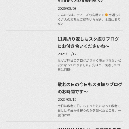
Stories 2026 Week 32
2026/08/03
こんにちは。ティーズの髙橋です
今週もた
くさんの素敵なご縁をいただき、本当にあり
がと…
11月折り返しもスタ振りブログ
にお付き合いくださいね〜
2025/11/17
なぜか昨日のブログがうまく表示されない状
況になっておりました。先ほど、復活した今
日は月曜…
敬老の日の今日もスタ振りブログ
のお時間です〜
2025/09/15
今日は敬老の日。ちょっと気になって敬老の
日とは何歳から祝うのかを調べたところ、一
般的には…