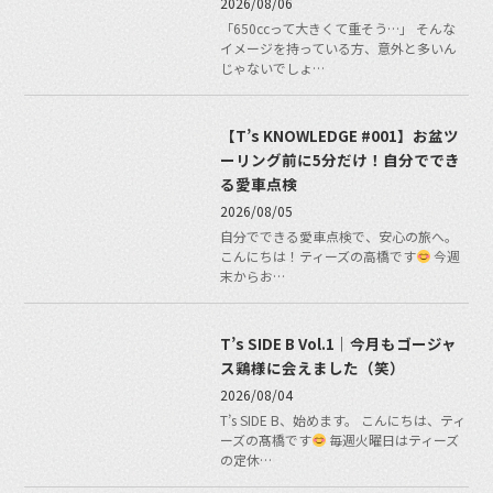
2026/08/06
「650ccって大きくて重そう…」 そんな
イメージを持っている方、意外と多いん
じゃないでしょ…
【T’s KNOWLEDGE #001】お盆ツ
ーリング前に5分だけ！自分ででき
る愛車点検
2026/08/05
自分でできる愛車点検で、安心の旅へ。
こんにちは！ティーズの高橋です
今週
末からお…
T’s SIDE B Vol.1｜今月もゴージャ
ス鶏様に会えました（笑）
2026/08/04
T’s SIDE B、始めます。 こんにちは、ティ
ーズの髙橋です
毎週火曜日はティーズ
の定休…