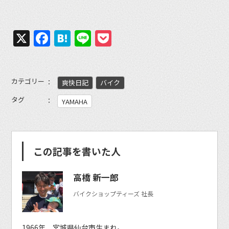
X
Facebook
Hatena
Line
Pocket
カテゴリー
爽快日記
バイク
タグ
YAMAHA
この記事を書いた人
高橋 新一郎
バイクショップティーズ 社長
1966年、宮城県仙台市生まれ。